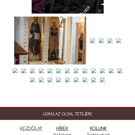
UGRÁS AZ OLDAL TETEJÉRE
KEZDŐLAP
HÍREK
RÓLUNK
Hírfolyam
Történetünk