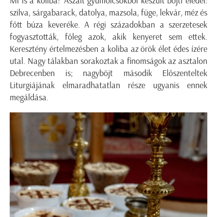
Mi is a koliba? Aszalt gyümölcsökből készült böjti eledel:
szilva, sárgabarack, datolya, mazsola, füge, lekvár, méz és
főtt búza keveréke. A régi századokban a szerzetesek
fogyasztották, főleg azok, akik kenyeret sem ettek.
Keresztény értelmezésben a koliba az örök élet édes ízére
utal. Nagy tálakban sorakoztak a finomságok az asztalon
Debrecenben is; nagyböjt második Előszenteltek
Liturgiájának elmaradhatatlan része ugyanis ennek
megáldása.