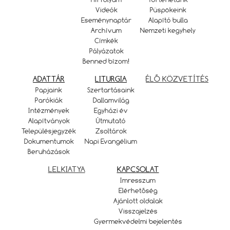
Videók
Püspökeink
Eseménynaptár
Alapító bulla
Archívum
Nemzeti kegyhely
Címkék
Pályázatok
Benned bízom!
ADATTÁR
LITURGIA
ÉLŐ KÖZVETÍTÉS
Papjaink
Szertartásaink
Parókiák
Dallamvilág
Intézmények
Egyházi év
Alapítványok
Útmutató
Településjegyzék
Zsoltárok
Dokumentumok
Napi Evangélium
Beruházások
LELKIATYA
KAPCSOLAT
Imresszum
Elérhetőség
Ajánlott oldalak
Visszajelzés
Gyermekvédelmi bejelentés