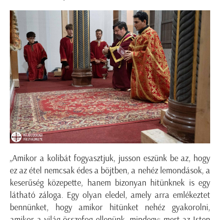
„Amikor a kolibát fogyasztjuk, jusson eszünk be az, hogy
ez az étel nemcsak édes a böjtben, a nehéz lemondások, a
keserűség közepette, hanem bizonyan hitünknek is egy
látható záloga. Egy olyan eledel, amely arra emlékeztet
bennünket, hogy amikor hitünket nehéz gyakorolni,
amikor a világ összefog ellenünk, mindegy: mert az Isten