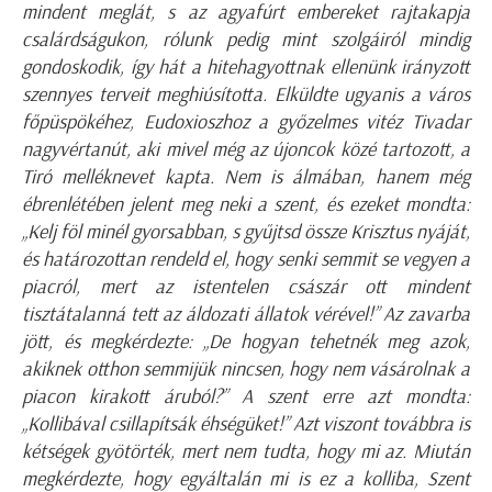
mindent meglát, s az agyafúrt embereket rajtakapja
csalárdságukon, rólunk pedig mint szolgáiról mindig
gondoskodik, így hát a hitehagyottnak ellenünk irányzott
szennyes terveit meghiúsította. Elküldte ugyanis a város
főpüspökéhez, Eudoxioszhoz a győzelmes vitéz Tivadar
nagyvértanút, aki mivel még az újoncok közé tartozott, a
Tiró melléknevet kapta. Nem is álmában, hanem még
ébrenlétében jelent meg neki a szent, és ezeket mondta:
„Kelj föl minél gyorsabban, s gyűjtsd össze Krisztus nyáját,
és határozottan rendeld el, hogy senki semmit se vegyen a
piacról, mert az istentelen császár ott mindent
tisztátalanná tett az áldozati állatok vérével!” Az zavarba
jött, és megkérdezte: „De hogyan tehetnék meg azok,
akiknek otthon semmijük nincsen, hogy nem vásárolnak a
piacon kirakott áruból?” A szent erre azt mondta:
„Kollibával csillapítsák éhségüket!” Azt viszont továbbra is
kétségek gyötörték, mert nem tudta, hogy mi az. Miután
megkérdezte, hogy egyáltalán mi is ez a kolliba, Szent