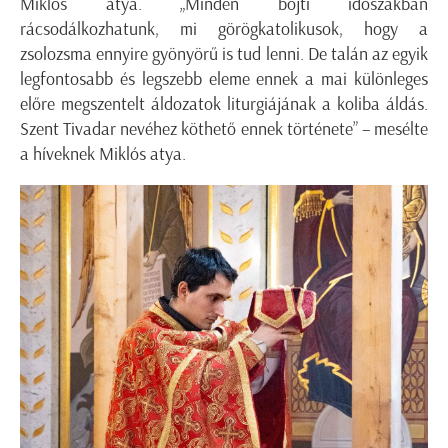
Miklós atya. „Minden böjti időszakban
rácsodálkozhatunk, mi görögkatolikusok, hogy a
zsolozsma ennyire gyönyörű is tud lenni. De talán az egyik
legfontosabb és legszebb eleme ennek a mai különleges
előre megszentelt áldozatok liturgiájának a koliba áldás.
Szent Tivadar nevéhez köthető ennek története” – mesélte
a híveknek Miklós atya.