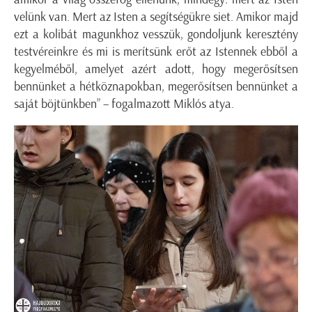
velünk van. Mert az Isten a segítségükre siet. Amikor majd
ezt a kolibát magunkhoz vesszük, gondoljunk keresztény
testvéreinkre és mi is merítsünk erőt az Istennek ebből a
kegyelméből, amelyet azért adott, hogy megerősítsen
bennünket a hétköznapokban, megerősítsen bennünket a
saját böjtünkben” – fogalmazott Miklós atya.