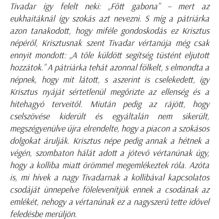
Tivadar így felelt neki: „Főtt gabona” – mert az
eukhaitáknál így szokás azt nevezni. S míg a pátriárka
azon tanakodott, hogy miféle gondoskodás ez Krisztus
népéről, Krisztusnak szent Tivadar vértanúja még csak
ennyit mondott: „A tőle küldött segítség tüstént eljutott
hozzátok.” A pátriárka tehát azonnal fölkelt, s elmondta a
népnek, hogy mit látott, s aszerint is cselekedett, így
Krisztus nyáját sértetlenül megőrizte az ellenség és a
hitehagyó terveitől. Miután pedig az rájött, hogy
cselszövése kiderült és egyáltalán nem sikerült,
megszégyenülve újra elrendelte, hogy a piacon a szokásos
dolgokat árulják. Krisztus népe pedig annak a hétnek a
végén, szombaton hálát adott a jótevő vértanúnak úgy,
hogy a kolliba miatt örömmel megemlékeztek róla. Azóta
is, mi hívek a nagy Tivadarnak a kollibával kapcsolatos
csodáját ünnepelve fölelevenítjük ennek a csodának az
emlékét, nehogy a vértanúnak ez a nagyszerű tette idővel
feledésbe merüljön.