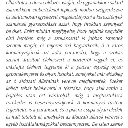
elhárította a durva üldözés vádját, de ugyanakkor csalárd
zsarnokként embertelenül leplezett módon szégyenkezve
és alattomosan igyekezett megakadályozni a keresztények
számának gyarapodását azzal, hogy titokban szennyezi
be őket. Ezért miután megfigyelte, hogy népünk nagyböjt
első hetében még a szokásosnál is jobban Istennek
szenteli magát, és teljesen reá hagyatkozik, ő a város
kormányzójának azt adta parancsba, hogy a szokás
szerint árusított élelmiszert a köztérről vegyék el, és
másfajta élelmet tegyenek ki a piacra; éspedig olyan
gabonakenyeret és olyan italokat, amelyeket már előzőleg
az ő áldozati állatainak vérével meghintettek. Ezeket
kellett tehát belekeverni a tésztába, hogy akik aztán a
böjtölés után ezt vásárolják, még a megtisztulásra
törekedve is beszennyeződjenek. A kormányzó tüstént
teljesítette is a parancsot, és a piacra csupa olyan eledelt
és italt tétetett ki, amelyeket az áldozati állatok vérével s
egyéb tisztátalanságokkal beszennyeztek. De Isten szeme