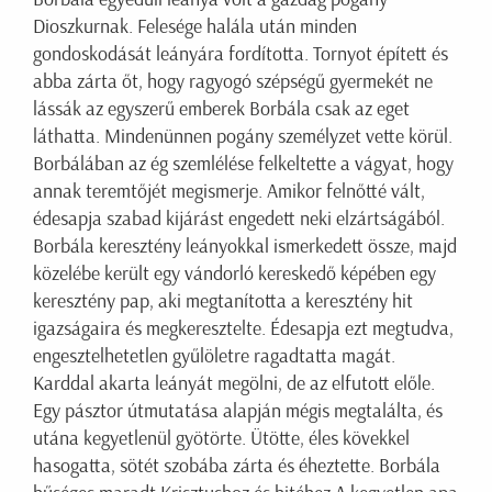
Dioszkurnak. Felesége halála után minden
gondoskodását leányára fordította. Tornyot épített és
abba zárta őt, hogy ragyogó szépségű gyermekét ne
lássák az egyszerű emberek Borbála csak az eget
láthatta. Mindenünnen pogány személyzet vette körül.
Borbálában az ég szemlélése felkeltette a vágyat, hogy
annak teremtőjét megismerje. Amikor felnőtté vált,
édesapja szabad kijárást engedett neki elzártságából.
Borbála keresztény leányokkal ismerkedett össze, majd
közelébe került egy vándorló kereskedő képében egy
keresztény pap, aki megtanította a keresztény hit
igazságaira és megkeresztelte. Édesapja ezt megtudva,
engesztelhetetlen gyűlöletre ragadtatta magát.
Karddal akarta leányát megölni, de az elfutott előle.
Egy pásztor útmutatása alapján mégis megtalálta, és
utána kegyetlenül gyötörte. Ütötte, éles kövekkel
hasogatta, sötét szobába zárta és éheztette. Borbála