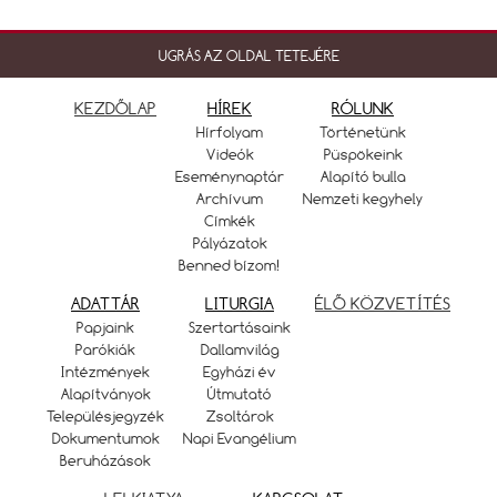
UGRÁS AZ OLDAL TETEJÉRE
KEZDŐLAP
HÍREK
RÓLUNK
Hírfolyam
Történetünk
Videók
Püspökeink
Eseménynaptár
Alapító bulla
Archívum
Nemzeti kegyhely
Címkék
Pályázatok
Benned bízom!
ADATTÁR
LITURGIA
ÉLŐ KÖZVETÍTÉS
Papjaink
Szertartásaink
Parókiák
Dallamvilág
Intézmények
Egyházi év
Alapítványok
Útmutató
Településjegyzék
Zsoltárok
Dokumentumok
Napi Evangélium
Beruházások