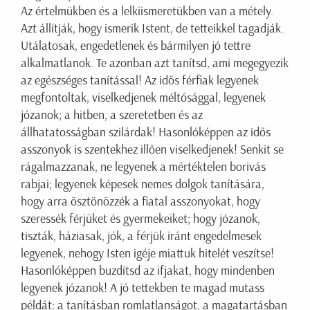
Az értelmükben és a lelkiismeretükben van a métely.
Azt állítják, hogy ismerik Istent, de tetteikkel tagadják.
Utálatosak, engedetlenek és bármilyen jó tettre
alkalmatlanok. Te azonban azt tanítsd, ami megegyezik
az egészséges tanítással! Az idős férfiak legyenek
megfontoltak, viselkedjenek méltósággal, legyenek
józanok; a hitben, a szeretetben és az
állhatatosságban szilárdak! Hasonlóképpen az idős
asszonyok is szentekhez illően viselkedjenek! Senkit se
rágalmazzanak, ne legyenek a mértéktelen borivás
rabjai; legyenek képesek nemes dolgok tanítására,
hogy arra ösztönözzék a fiatal asszonyokat, hogy
szeressék férjüket és gyermekeiket; hogy józanok,
tiszták, háziasak, jók, a férjük iránt engedelmesek
legyenek, nehogy Isten igéje miattuk hitelét veszítse!
Hasonlóképpen buzdítsd az ifjakat, hogy mindenben
legyenek józanok! A jó tettekben te magad mutass
példát: a tanításban romlatlanságot, a magatartásban