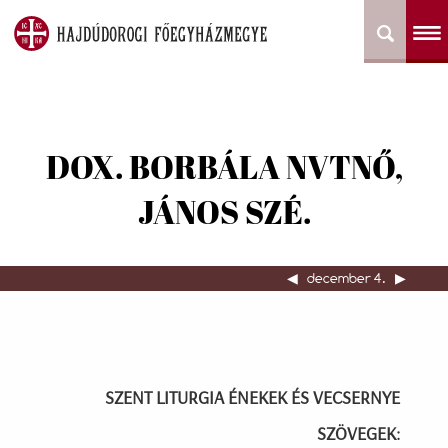
DOX. BORBÁLA NVTNŐ,
JÁNOS SZÉ.
◀︎
december 4.
▶︎
SZENT LITURGIA ÉNEKEK ÉS VECSERNYE
SZÖVEGEK: