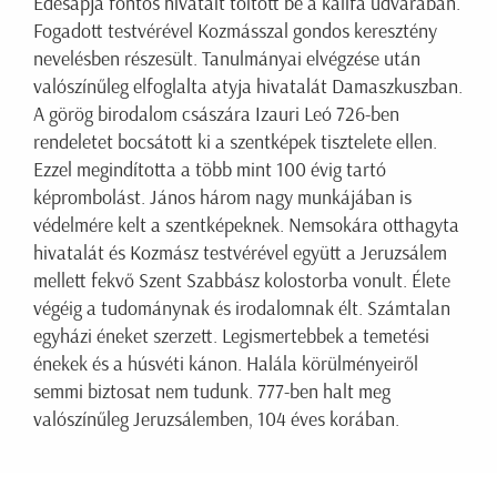
Édesapja fontos hivatalt töltött be a kalifa udvarában.
Fogadott testvérével Kozmásszal gondos keresztény
nevelésben részesült. Tanulmányai elvégzése után
valószínűleg elfoglalta atyja hivatalát Damaszkuszban.
A görög birodalom császára Izauri Leó 726-ben
rendeletet bocsátott ki a szentképek tisztelete ellen.
Ezzel megindította a több mint 100 évig tartó
képrombolást. János három nagy munkájában is
védelmére kelt a szentképeknek. Nemsokára otthagyta
hivatalát és Kozmász testvérével együtt a Jeruzsálem
mellett fekvő Szent Szabbász kolostorba vonult. Élete
végéig a tudománynak és irodalomnak élt. Számtalan
egyházi éneket szerzett. Legismertebbek a temetési
énekek és a húsvéti kánon. Halála körülményeiről
semmi biztosat nem tudunk. 777-ben halt meg
valószínűleg Jeruzsálemben, 104 éves korában.