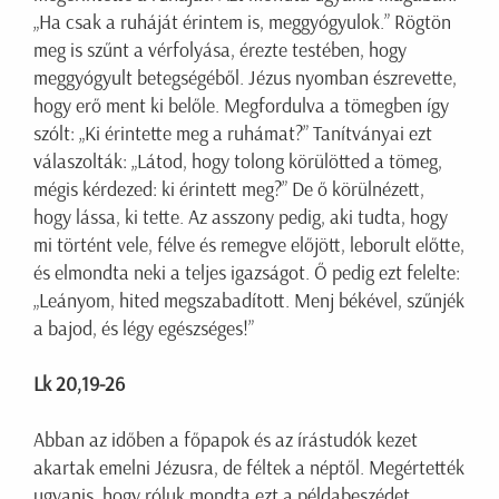
„Ha csak a ruháját érintem is, meggyógyulok.” Rögtön
meg is szűnt a vérfolyása, érezte testében, hogy
meggyógyult betegségéből. Jézus nyomban észrevette,
hogy erő ment ki belőle. Megfordulva a tömegben így
szólt: „Ki érintette meg a ruhámat?” Tanítványai ezt
válaszolták: „Látod, hogy tolong körülötted a tömeg,
mégis kérdezed: ki érintett meg?” De ő körülnézett,
hogy lássa, ki tette. Az asszony pedig, aki tudta, hogy
mi történt vele, félve és remegve előjött, leborult előtte,
és elmondta neki a teljes igazságot. Ő pedig ezt felelte:
„Leányom, hited megszabadított. Menj békével, szűnjék
a bajod, és légy egészséges!”
Lk 20,19-26
Abban az időben a főpapok és az írástudók kezet
akartak emelni Jézusra, de féltek a néptől. Megértették
ugyanis, hogy róluk mondta ezt a példabeszédet.