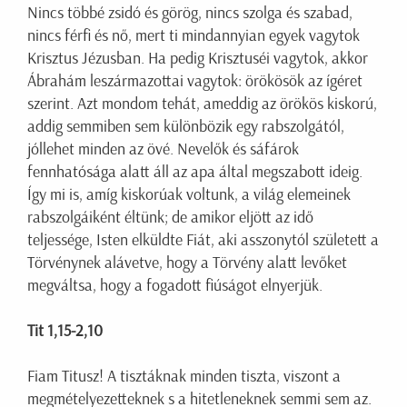
Nincs többé zsidó és görög, nincs szolga és szabad,
nincs férfi és nő, mert ti mindannyian egyek vagytok
Krisztus Jézusban. Ha pedig Krisztuséi vagytok, akkor
Ábrahám leszármazottai vagytok: örökösök az ígéret
szerint. Azt mondom tehát, ameddig az örökös kiskorú,
addig semmiben sem különbözik egy rabszolgától,
jóllehet minden az övé. Nevelők és sáfárok
fennhatósága alatt áll az apa által megszabott ideig.
Így mi is, amíg kiskorúak voltunk, a világ elemeinek
rabszolgáiként éltünk; de amikor eljött az idő
teljessége, Isten elküldte Fiát, aki asszonytól született a
Törvénynek alávetve, hogy a Törvény alatt levőket
megváltsa, hogy a fogadott fiúságot elnyerjük.
Tit 1,15-2,10
Fiam Titusz! A tisztáknak minden tiszta, viszont a
megmételyezetteknek s a hitetleneknek semmi sem az.