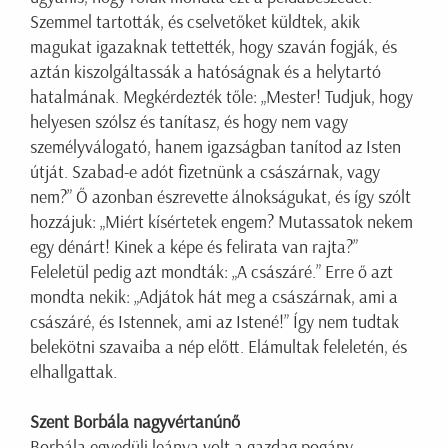
Szemmel tartották, és cselvetőket küldtek, akik
magukat igazaknak tettették, hogy szaván fogják, és
aztán kiszolgáltassák a hatóságnak és a helytartó
hatalmának. Megkérdezték tőle: „Mester! Tudjuk, hogy
helyesen szólsz és tanítasz, és hogy nem vagy
személyválogató, hanem igazságban tanítod az Isten
útját. Szabad-e adót fizetnünk a császárnak, vagy
nem?” Ő azonban észrevette álnokságukat, és így szólt
hozzájuk: „Miért kísértetek engem? Mutassatok nekem
egy dénárt! Kinek a képe és felirata van rajta?”
Feleletül pedig azt mondták: „A császáré.” Erre ő azt
mondta nekik: „Adjátok hát meg a császárnak, ami a
császáré, és Istennek, ami az Istené!” Így nem tudtak
belekötni szavaiba a nép előtt. Elámultak feleletén, és
elhallgattak.
Szent Borbála nagyvértanúnő
Borbála egyedüli leánya volt a gazdag pogány