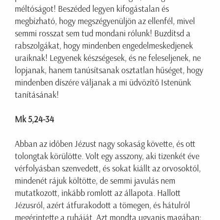
méltóságot! Beszéded legyen kifogástalan és
megbízható, hogy megszégyenüljön az ellenfél, mivel
semmi rosszat sem tud mondani rólunk! Buzdítsd a
rabszolgákat, hogy mindenben engedelmeskedjenek
uraiknak! Legyenek készségesek, és ne feleseljenek, ne
lopjanak, hanem tanúsítsanak osztatlan hűséget, hogy
mindenben díszére váljanak a mi üdvözítő Istenünk
tanításának!
Mk 5,24-34
Abban az időben Jézust nagy sokaság követte, és ott
tolongtak körülötte. Volt egy asszony, aki tizenkét éve
vérfolyásban szenvedett, és sokat kiállt az orvosoktól,
mindenét rájuk költötte, de semmi javulás nem
mutatkozott, inkább romlott az állapota. Hallott
Jézusról, azért átfurakodott a tömegen, és hátulról
megérintette a ruháját. Azt mondta ugyanis magában: