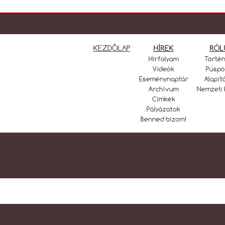
KEZDŐLAP
HÍREK
RÓL
Hírfolyam
Törté
Videók
Püspö
Eseménynaptár
Alapít
Archívum
Nemzeti 
Címkék
Pályázatok
Benned bízom!