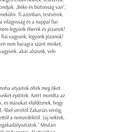
ondják, „Béke és biztonság van”,
nekülni. Ti azonban, testvérek,
 világosság és a nappal fiai
anem legyünk éberek és józanok!
 fiai vagyunk, legyünk józanok!
sten nem haragra szánt minket,
vagyunk, akár alszunk, vele
 noha atyáitok ölték meg őket.
ékeiket építitek. Azért mondta az
k, és másokat elüldöznek, hogy
 Ábel vérétől Zakariás véréig,
ettől a nemzedéktől. Jaj nektek,
megakadályoztátok.” Miután