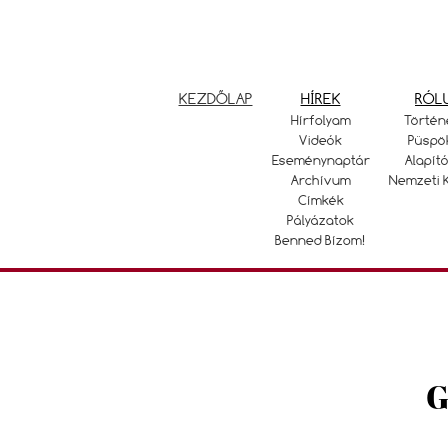
KEZDŐLAP
HÍREK
RÓL
Hírfolyam
Történ
Videók
Püspö
Eseménynaptár
Alapító
Archívum
Nemzeti 
Címkék
Pályázatok
Benned Bízom!
G