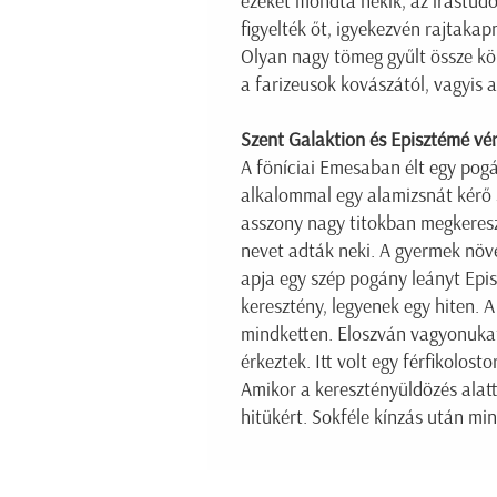
ezeket mondta nekik, az írástud
figyelték őt, igyekezvén rajtaka
Olyan nagy tömeg gyűlt össze kör
a farizeusok kovászától, vagyis 
Szent Galaktion és Episztémé vé
A föníciai Emesaban élt egy pogá
alkalommal egy alamizsnát kérő s
asszony nagy titokban megkereszt
nevet adták neki. A gyermek növ
apja egy szép pogány leányt Episz
keresztény, legyenek egy hiten. A
mindketten. Eloszván vagyonukat
érkeztek. Itt volt egy férfikolost
Amikor a keresztényüldözés alat
hitükért. Sokféle kínzás után min