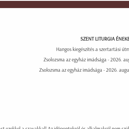
SZENT LITURGIA ÉNEK
Hangos kiegészítés a szertartási út
Zsolozsma az egyház imádsága - 2026. aug
Zsolozsma az egyház imádsága - 2026. augus
st ezekkel a szavakkal! Az időpontokról és alkalmakról nem szü