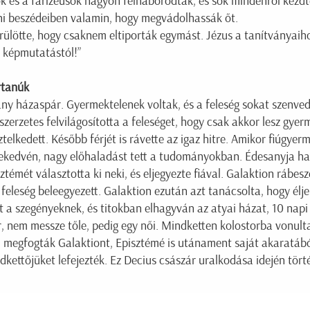
ók és a farizeusok nagyon felháborodtak, és sok mindenről kezd
pni beszédeiben valamin, hogy megvádolhassák őt.
ülötte, hogy csaknem eltiporták egymást. Jézus a tanítványaiho
a képmutatástól!”
rtanúk
ny házaspár. Gyermektelenek voltak, és a feleség sokat szenvedet
zerzetes felvilágosította a feleséget, hogy csak akkor lesz gyer
elkedett. Később férjét is rávette az igaz hitre. Amikor fiúgyer
ekedvén, nagy előhaladást tett a tudományokban. Édesanyja halá
témét választotta ki neki, és eljegyezte fiával. Galaktion rábeszé
 feleség beleegyezett. Galaktion ezután azt tanácsolta, hogy élje
 a szegényeknek, és titokban elhagyván az atyai házat, 10 napi 
or, nem messze tőle, pedig egy női. Mindketten kolostorba vonultak
t megfogták Galaktiont, Episztémé is utánament saját akaratábó
dkettőjüket lefejezték. Ez Decius császár uralkodása idején tört