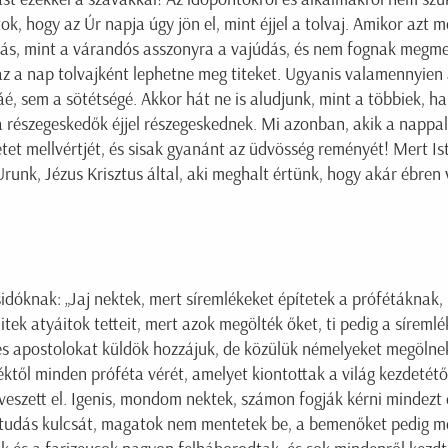
, hogy az Úr napja úgy jön el, mint éjjel a tolvaj. Amikor azt m
ulás, mint a várandós asszonyra a vajúdás, és nem fognak megme
 a nap tolvajként lephetne meg titeket. Ugyanis valamennyien a
, sem a sötétségé. Akkor hát ne is aludjunk, mint a többiek, h
 a részegeskedők éjjel részegeskednek. Mi azonban, akik a nappal
tet mellvértjét, és sisak gyanánt az üdvösség reményét! Mert I
unk, Jézus Krisztus által, aki meghalt értünk, hogy akár ébren 
idóknak: „Jaj nektek, mert síremlékeket építetek a prófétáknak,
litek atyáitok tetteit, mert azok megölték őket, ti pedig a síreml
 és apostolokat küldök hozzájuk, de közülük némelyeket megölne
től minden próféta vérét, amelyet kiontottak a világ kezdetétől,
 veszett el. Igenis, mondom nektek, számon fogják kérni mindezt 
a tudás kulcsát, magatok nem mentetek be, a bemenőket pedig 