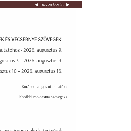
◀︎
november 5.
▶︎
EK ÉS VECSERNYE SZÖVEGEK:
mutatóhoz - 2026. augusztus 9.
usztus 3 – 2026. augusztus 9.
ztus 10 – 2026. augusztus 16.
Korábbi hangos útmutatók >
Korábbi zsolozsma szövegek >
kséges írnom nektek, testvérek,