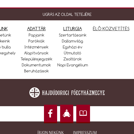
UGRÁS AZ OLDAL TETEJÉRE
UNK
ADATTÁR
LITURGIA
ÉLŐ KÖZVETÍTÉS
netünk
Papjaink
Szertartásaink
keink
Parókiák
Dallamvilág
ó bulla
Intézmények
Egyházi év
kegyhely
Alapítványok
Útmutató
Településjegyzék
Zsoltárok
Dokumentumok
Napi Evangélium
Beruházások
ÍRJON NEKÜNK
IMPRESSZUM