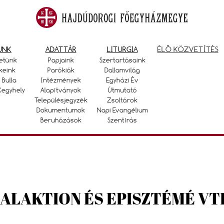
UNK
ADATTÁR
LITURGIA
ÉLŐ KÖZVETÍTÉS
etünk
Papjaink
Szertartásaink
keink
Parókiák
Dallamvilág
 Bulla
Intézmények
Egyházi Év
Kegyhely
Alapítványok
Útmutató
Településjegyzék
Zsoltárok
Dokumentumok
Napi Evangélium
Beruházások
Szentírás
ALAKTION ÉS EPISZTÉMÉ VT