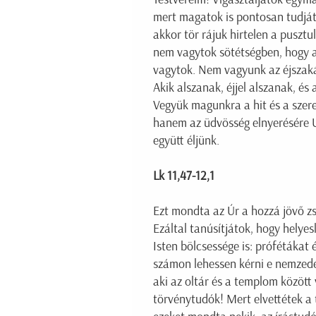
mert magatok is pontosan tudjátok
akkor tör rájuk hirtelen a puszt
nem vagytok sötétségben, hogy az
vagytok. Nem vagyunk az éjszakáé
Akik alszanak, éjjel alszanak, és
Vegyük magunkra a hit és a szere
hanem az üdvösség elnyerésére Ur
együtt éljünk.
Lk 11,47-12,1
Ezt mondta az Úr a hozzá jövő zs
Ezáltal tanúsítjátok, hogy helyes
Isten bölcsessége is: prófétákat
számon lehessen kérni e nemzedék
aki az oltár és a templom között
törvénytudók! Mert elvettétek 