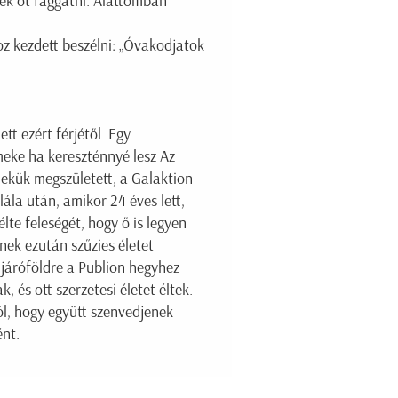
ték őt faggatni. Alattomban
z kezdett beszélni: „Óvakodjatok
t ezért férjétől. Egy
meke ha kereszténnyé lesz Az
mekük megszületett, a Galaktion
la után, amikor 24 éves lett,
lte feleségét, hogy ő is legyen
nek ezután szűzies életet
járóföldre a Publion hegyhez
, és ott szerzetesi életet éltek.
l, hogy együtt szenvedjenek
ént.