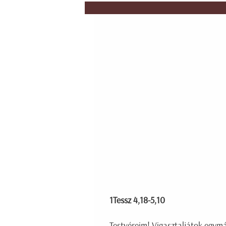
1Tessz 4,18-5,10
Testvéreim! Vigasztaljátok egymá