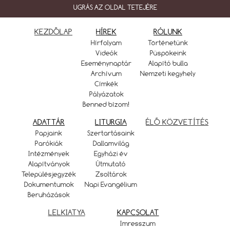
UGRÁS AZ OLDAL TETEJÉRE
KEZDŐLAP
HÍREK
RÓLUNK
Hírfolyam
Történetünk
Videók
Püspökeink
Eseménynaptár
Alapító bulla
Archívum
Nemzeti kegyhely
Címkék
Pályázatok
Benned bízom!
ADATTÁR
LITURGIA
ÉLŐ KÖZVETÍTÉS
Papjaink
Szertartásaink
Parókiák
Dallamvilág
Intézmények
Egyházi év
Alapítványok
Útmutató
Településjegyzék
Zsoltárok
Dokumentumok
Napi Evangélium
Beruházások
LELKIATYA
KAPCSOLAT
Imresszum