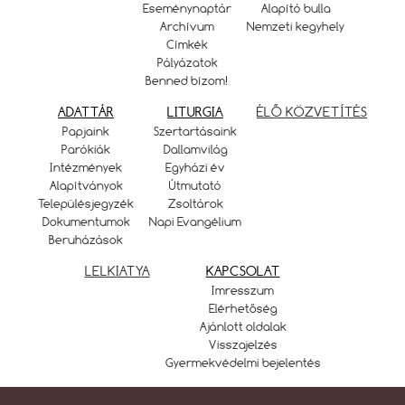
Eseménynaptár
Alapító bulla
Archívum
Nemzeti kegyhely
Címkék
Pályázatok
Benned bízom!
ADATTÁR
LITURGIA
ÉLŐ KÖZVETÍTÉS
Papjaink
Szertartásaink
Parókiák
Dallamvilág
Intézmények
Egyházi év
Alapítványok
Útmutató
Településjegyzék
Zsoltárok
Dokumentumok
Napi Evangélium
Beruházások
LELKIATYA
KAPCSOLAT
Imresszum
Elérhetőség
Ajánlott oldalak
Visszajelzés
Gyermekvédelmi bejelentés