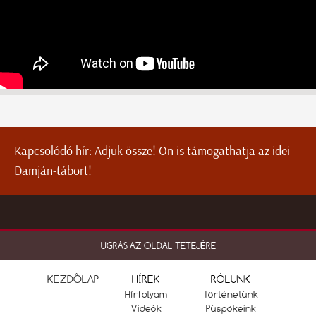
Kapcsolódó hír:
Adjuk össze! Ön is támogathatja az idei
Damján-tábort!
UGRÁS AZ OLDAL TETEJÉRE
KEZDŐLAP
HÍREK
RÓLUNK
Hírfolyam
Történetünk
Videók
Püspökeink