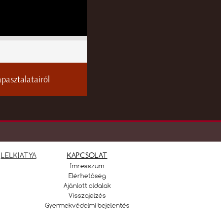
pasztalatairól
LELKIATYA
KAPCSOLAT
Imresszum
Elérhetőség
Ajánlott oldalak
Visszajelzés
Gyermekvédelmi bejelentés