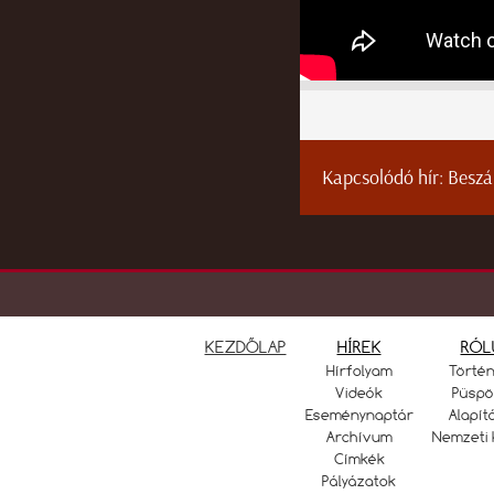
Kapcsolódó hír:
Beszá
KEZDŐLAP
HÍREK
RÓL
Hírfolyam
Törté
Videók
Püspö
Eseménynaptár
Alapít
Archívum
Nemzeti 
Címkék
Pályázatok