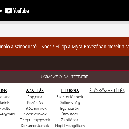
moló a szinódusról - Kocsis Fülöp a Myra Kávézóban mesélt a ta
UGRÁS AZ OLDAL TETEJÉRE
UNK
ADATTÁR
LITURGIA
ÉLŐ KÖZVETÍTÉS
netünk
Papjaink
Szertartásaink
keink
Parókiák
Dallamvilág
ó bulla
Intézmények
Egyházi év
kegyhely
Alapítványok
Útmutató
Településjegyzék
Zsoltárok
Dokumentumok
Napi Evangélium