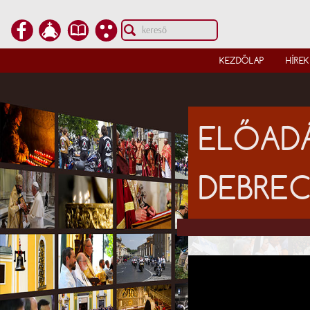
KEZDŐLAP
HÍREK
ELŐADÁ
DEBRE