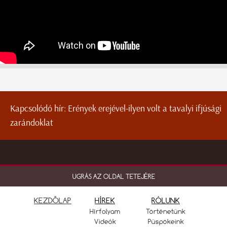
Kapcsolódó hír:
Erények erejével-ilyen volt a tavalyi ifjúsági
zarándoklat
UGRÁS AZ OLDAL TETEJÉRE
KEZDŐLAP
HÍREK
RÓLUNK
Hírfolyam
Történetünk
Videók
Püspökeink