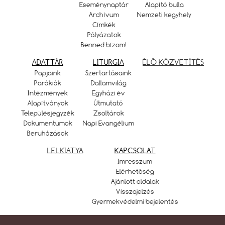
Eseménynaptár
Alapító bulla
Archívum
Nemzeti kegyhely
Címkék
Pályázatok
Benned bízom!
ADATTÁR
LITURGIA
ÉLŐ KÖZVETÍTÉS
Papjaink
Szertartásaink
Parókiák
Dallamvilág
Intézmények
Egyházi év
Alapítványok
Útmutató
Településjegyzék
Zsoltárok
Dokumentumok
Napi Evangélium
Beruházások
LELKIATYA
KAPCSOLAT
Imresszum
Elérhetőség
Ajánlott oldalak
Visszajelzés
Gyermekvédelmi bejelentés