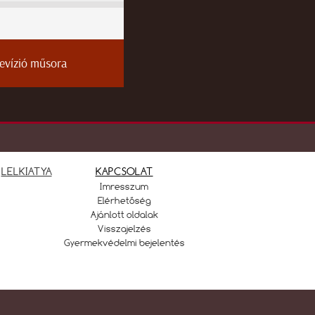
levízió műsora
LELKIATYA
KAPCSOLAT
Imresszum
Elérhetőség
Ajánlott oldalak
Visszajelzés
Gyermekvédelmi bejelentés