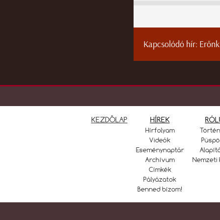
Kapcsolódó hír:
Erőnk
KEZDŐLAP
HÍREK
RÓL
Hírfolyam
Törté
Videók
Püspö
Eseménynaptár
Alapít
Archívum
Nemzeti 
Címkék
Pályázatok
Benned bízom!