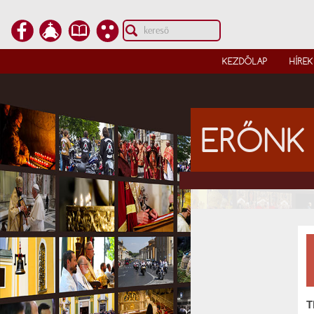
KEZDŐLAP
HÍREK
ERŐNK 