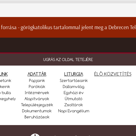
 forrása - görögkatolikus tartalommal jelent meg a Debrecen Te
UGRÁS AZ OLDAL TETEJÉRE
UNK
ADATTÁR
LITURGIA
ÉLŐ KÖZVETÍTÉS
netünk
Papjaink
Szertartásaink
keink
Parókiák
Dallamvilág
ó bulla
Intézmények
Egyházi év
kegyhely
Alapítványok
Útmutató
Településjegyzék
Zsoltárok
Dokumentumok
Napi Evangélium
Beruházások