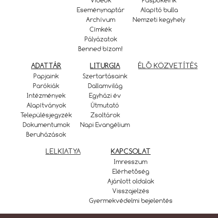
Videók
Püspökeink
Eseménynaptár
Alapító bulla
Archívum
Nemzeti kegyhely
Címkék
Pályázatok
Benned bízom!
ADATTÁR
LITURGIA
ÉLŐ KÖZVETÍTÉS
Papjaink
Szertartásaink
Parókiák
Dallamvilág
Intézmények
Egyházi év
Alapítványok
Útmutató
Településjegyzék
Zsoltárok
Dokumentumok
Napi Evangélium
Beruházások
LELKIATYA
KAPCSOLAT
Imresszum
Elérhetőség
Ajánlott oldalak
Visszajelzés
Gyermekvédelmi bejelentés