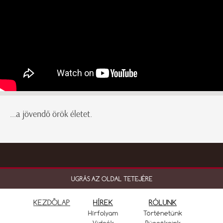
...a jövendő örök életet.
UGRÁS AZ OLDAL TETEJÉRE
KEZDŐLAP
HÍREK
RÓLUNK
Hírfolyam
Történetünk