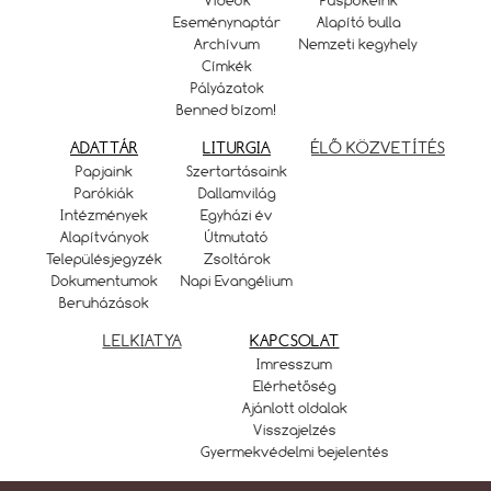
Videók
Püspökeink
Eseménynaptár
Alapító bulla
Archívum
Nemzeti kegyhely
Címkék
Pályázatok
Benned bízom!
ADATTÁR
LITURGIA
ÉLŐ KÖZVETÍTÉS
Papjaink
Szertartásaink
Parókiák
Dallamvilág
Intézmények
Egyházi év
Alapítványok
Útmutató
Településjegyzék
Zsoltárok
Dokumentumok
Napi Evangélium
Beruházások
LELKIATYA
KAPCSOLAT
Imresszum
Elérhetőség
Ajánlott oldalak
Visszajelzés
Gyermekvédelmi bejelentés