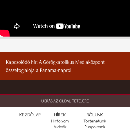
Kapcsolódó hír:
A Görögkatolikus Médiaközpont
összefoglalója a Panama-napról
UGRÁS AZ OLDAL TETEJÉRE
KEZDŐLAP
HÍREK
RÓLUNK
Hírfolyam
Történetünk
Videók
Püspökeink