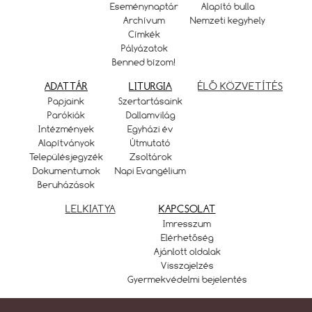
Eseménynaptár
Alapító bulla
Archívum
Nemzeti kegyhely
Címkék
Pályázatok
Benned bízom!
ADATTÁR
LITURGIA
ÉLŐ KÖZVETÍTÉS
Papjaink
Szertartásaink
Parókiák
Dallamvilág
Intézmények
Egyházi év
Alapítványok
Útmutató
Településjegyzék
Zsoltárok
Dokumentumok
Napi Evangélium
Beruházások
LELKIATYA
KAPCSOLAT
Imresszum
Elérhetőség
Ajánlott oldalak
Visszajelzés
Gyermekvédelmi bejelentés