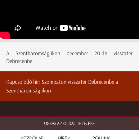
A Szentháromság-ikon december 20-án visszatér
Debrecenbe.
Kapcsolódó hír:
Szombaton visszatér Debrecenbe a
Szentháromság-ikon
UGRÁS AZ OLDAL TETEJÉRE
KEZDŐLAP
HÍREK
RÓLUNK