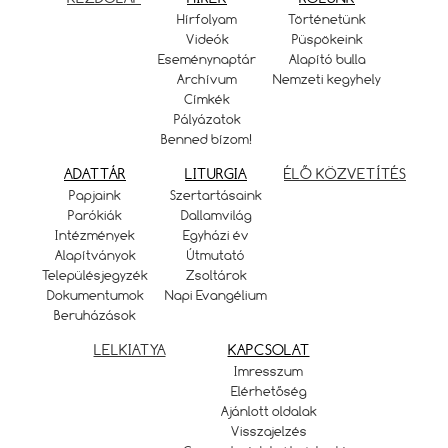
Hírfolyam
Történetünk
Videók
Püspökeink
Eseménynaptár
Alapító bulla
Archívum
Nemzeti kegyhely
Címkék
Pályázatok
Benned bízom!
ADATTÁR
LITURGIA
ÉLŐ KÖZVETÍTÉS
Papjaink
Szertartásaink
Parókiák
Dallamvilág
Intézmények
Egyházi év
Alapítványok
Útmutató
Településjegyzék
Zsoltárok
Dokumentumok
Napi Evangélium
Beruházások
LELKIATYA
KAPCSOLAT
Imresszum
Elérhetőség
Ajánlott oldalak
Visszajelzés