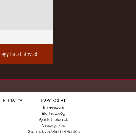
egy fiatal lánytól
LELKIATYA
KAPCSOLAT
Imresszum
Elérhetőség
Ajánlott oldalak
Visszajelzés
Gyermekvédelmi bejelentés