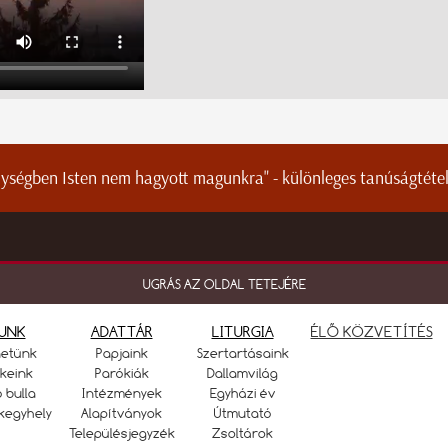
lységben Isten nem hagyott magunkra" - különleges tanúságtétel 
UGRÁS AZ OLDAL TETEJÉRE
UNK
ADATTÁR
LITURGIA
ÉLŐ KÖZVETÍTÉS
netünk
Papjaink
Szertartásaink
keink
Parókiák
Dallamvilág
ó bulla
Intézmények
Egyházi év
kegyhely
Alapítványok
Útmutató
Településjegyzék
Zsoltárok