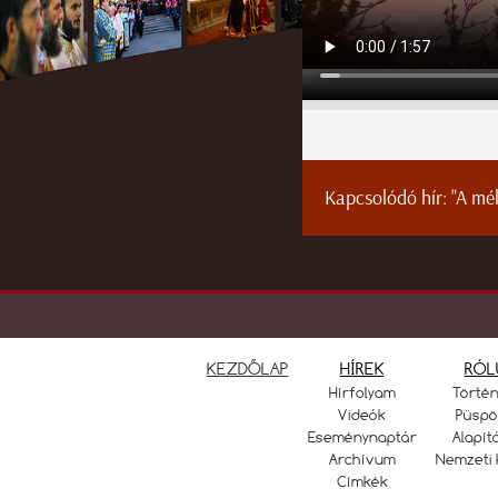
Kapcsolódó hír:
"A mé
KEZDŐLAP
HÍREK
RÓL
Hírfolyam
Törté
Videók
Püspö
Eseménynaptár
Alapít
Archívum
Nemzeti 
Címkék