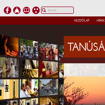
KEZDŐLAP
HÍREK
TANÚS