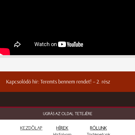
Kapcsolódó hír:
Teremts bennem rendet! – 2. rész
UGRÁS AZ OLDAL TETEJÉRE
KEZDŐLAP
HÍREK
RÓLUNK
Hírfolyam
Történetünk