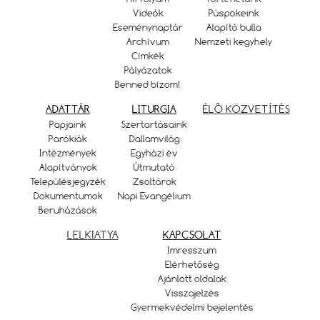
Videók
Püspökeink
Eseménynaptár
Alapító bulla
Archívum
Nemzeti kegyhely
Címkék
Pályázatok
Benned bízom!
ADATTÁR
LITURGIA
ÉLŐ KÖZVETÍTÉS
Papjaink
Szertartásaink
Parókiák
Dallamvilág
Intézmények
Egyházi év
Alapítványok
Útmutató
Településjegyzék
Zsoltárok
Dokumentumok
Napi Evangélium
Beruházások
LELKIATYA
KAPCSOLAT
Imresszum
Elérhetőség
Ajánlott oldalak
Visszajelzés
Gyermekvédelmi bejelentés