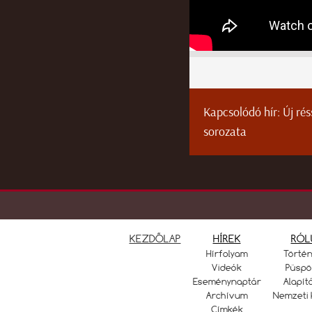
Kapcsolódó hír:
Új ré
sorozata
KEZDŐLAP
HÍREK
RÓL
Hírfolyam
Törté
Videók
Püspö
Eseménynaptár
Alapít
Archívum
Nemzeti 
Címkék