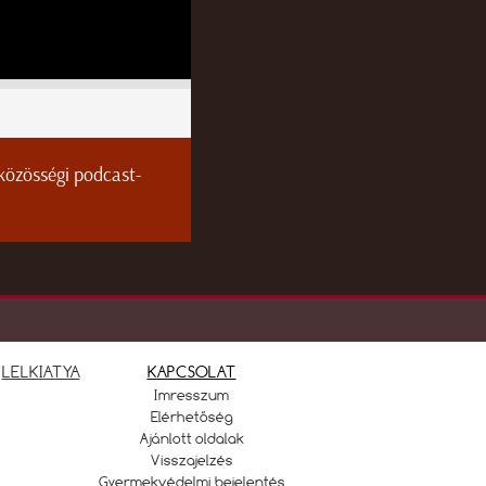
 közösségi podcast-
LELKIATYA
KAPCSOLAT
Imresszum
Elérhetőség
Ajánlott oldalak
Visszajelzés
Gyermekvédelmi bejelentés