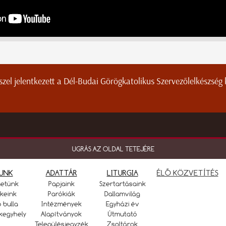
sszel jelentkezett a Dél-Budai Görögkatolikus Szervezőlelkészség
UGRÁS AZ OLDAL TETEJÉRE
UNK
ADATTÁR
LITURGIA
ÉLŐ KÖZVETÍTÉS
netünk
Papjaink
Szertartásaink
keink
Parókiák
Dallamvilág
ó bulla
Intézmények
Egyházi év
kegyhely
Alapítványok
Útmutató
Településjegyzék
Zsoltárok