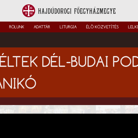
RÓLUNK
ADATTÁR
LITURGIA
ÉLŐ KÖZVETÍTÉS
LELK
ZÉLTEK DÉL-BUDAI P
ANIKÓ