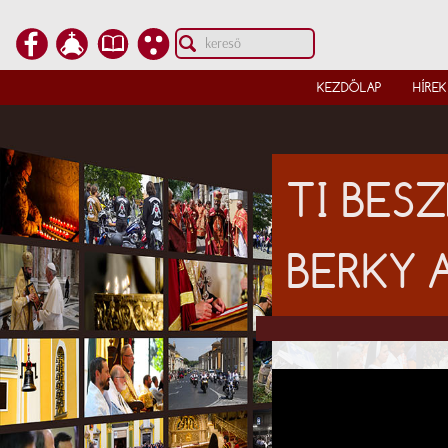
KEZDŐLAP
HÍREK
TI BES
BERKY 