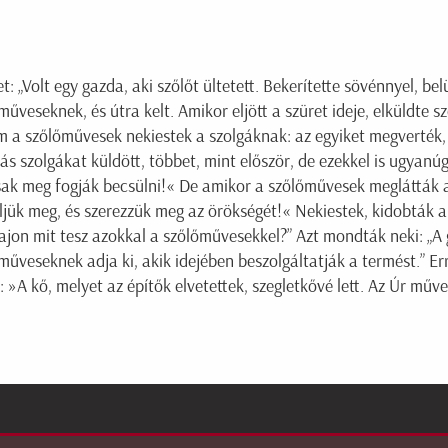
 „Volt egy gazda, aki szőlőt ültetett. Bekerítette sövénnyel, belü
műveseknek, és útra kelt. Amikor eljött a szüret ideje, elküldte 
Ám a szőlőművesek nekiestek a szolgáknak: az egyiket megverték,
 szolgákat küldött, többet, mint először, de ezekkel is ugyanúgy
ak meg fogják becsülni!« De amikor a szőlőművesek meglátták 
öljük meg, és szerezzük meg az örökségét!« Nekiestek, kidobták a
vajon mit tesz azokkal a szőlőművesekkel?” Azt mondták neki: „
őműveseknek adja ki, akik idejében beszolgáltatják a termést.” E
»A kő, melyet az építők elvetettek, szegletkővé lett. Az Úr műve