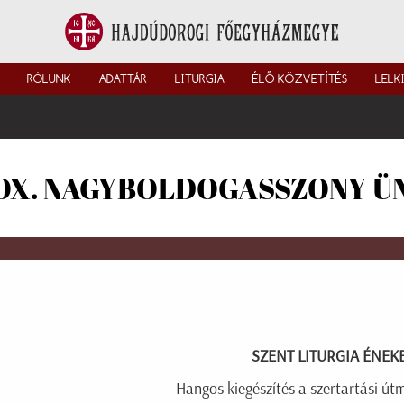
RÓLUNK
ADATTÁR
LITURGIA
ÉLŐ KÖZVETÍTÉS
LELK
OX. NAGYBOLDOGASSZONY ÜN
SZENT LITURGIA ÉNEK
Hangos kiegészítés a szertartási út