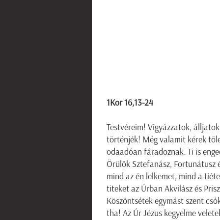
1Kor 16,13-24
Testvéreim! Vigyázzatok, álljatok
történjék! Még valamit kérek től
odaadóan fáradoznak. Ti is enge
Örülök Sztefanász, Fortunátusz 
mind az én lelkemet, mind a tiét
titeket az Úrban Akvilász és Pris
Köszöntsétek egymást szent csók
tha! Az Úr Jézus kegyelme velet