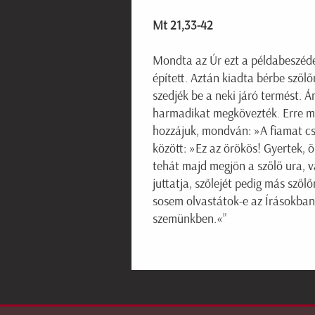
Mt 21,33-42
Mondta az Úr ezt a példabeszédet:
épített. Aztán kiadta bérbe szőlő
szedjék be a neki járó termést. 
harmadikat megkövezték. Erre más
hozzájuk, mondván: »A fiamat cs
között: »Ez az örökös! Gyertek, 
tehát majd megjön a szőlő ura, 
juttatja, szőlejét pedig más szől
sosem olvastátok-e az Írásokban: 
szemünkben.«”