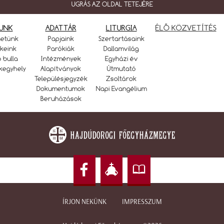
UGRÁS AZ OLDAL TETEJÉRE
UNK
ADATTÁR
LITURGIA
ÉLŐ KÖZVETÍTÉS
netünk
Papjaink
Szertartásaink
keink
Parókiák
Dallamvilág
ó bulla
Intézmények
Egyházi év
kegyhely
Alapítványok
Útmutató
Településjegyzék
Zsoltárok
Dokumentumok
Napi Evangélium
Beruházások
ÍRJON NEKÜNK
IMPRESSZUM