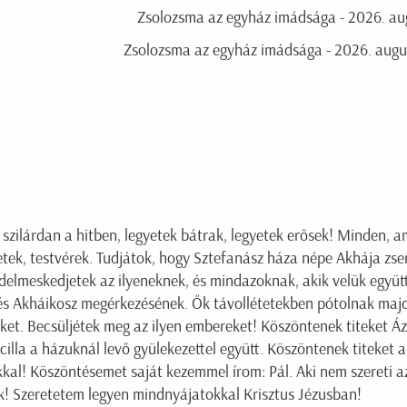
Zsolozsma az egyház imádsága - 2026. aug
Zsolozsma az egyház imádsága - 2026. augus
 szilárdan a hitben, legyetek bátrak, legyetek erősek! Minden, a
etek, testvérek. Tudjátok, hogy Sztefanász háza népe Akhája zsen
delmeskedjetek az ilyeneknek, és mindazoknak, akik velük együt
és Akháikosz megérkezésének. Ők távollétetekben pótolnak majd
eket. Becsüljétek meg az ilyen embereket! Köszöntenek titeket Á
zcilla a házuknál levő gyülekezettel együtt. Köszöntenek titeket 
kal! Köszöntésemet saját kezemmel írom: Pál. Aki nem szereti a
ek! Szeretetem legyen mindnyájatokkal Krisztus Jézusban!