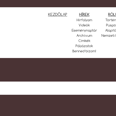
KEZDŐLAP
HÍREK
RÓL
Hírfolyam
Törté
Videók
Püspö
Eseménynaptár
Alapít
Archívum
Nemzeti 
Címkék
Pályázatok
Benned bízom!