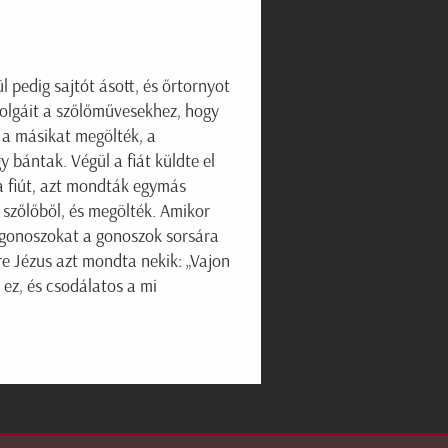
l pedig sajtót ásott, és őrtornyot
szolgáit a szőlőművesekhez, hogy
 a másikat megölték, a
 bántak. Végül a fiát küldte el
a fiút, azt mondták egymás
 szőlőből, és megölték. Amikor
A gonoszokat a gonoszok sorsára
rre Jézus azt mondta nekik: „Vajon
 ez, és csodálatos a mi