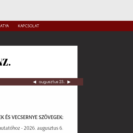
IATYA
KAPCSOLAT
Z.
◀︎
augusztus 23.
▶︎
EK ÉS VECSERNYE SZÖVEGEK:
mutatóhoz - 2026. augusztus 6.