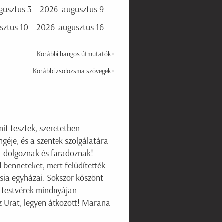
usztus 3 – 2026. augusztus 9.
ztus 10 – 2026. augusztus 16.
Korábbi hangos útmutatók >
Korábbi zsolozsma szövegek >
mit tesztek, szeretetben
géje, és a szentek szolgálatára
t dolgoznak és fáradoznak!
 benneteket, mert felüdítették
zsia egyházai. Sokszor köszönt
a testvérek mindnyájan.
z Urat, legyen átkozott! Marana