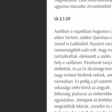
megmaradsz. Ezek mind elavulna
ugyanaz maradsz; és esztendeid 
Lk 2,1-20
Azokban a napokban Augustus csás
akkor történt, amikor Quirinius v
József is Galileából, Názáret v
nemzetségéből való volt, hogy öss
tartózkodtak, elérkezett a szülés
hely a szálláson. Pásztorok tanyá
mellettük, és az Úr dicsősége kör
nagy örömet hirdetek nektek, ame
városában. Ez pedig a jel számoto
sokasága vette körül az angyalt,
békesség, jóakarat az emberekben
egymáshoz: „Menjünk át Betlehemb
megtalálták Máriát, Józsefet és 