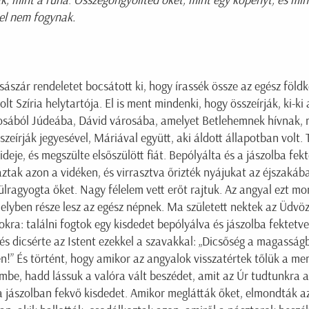
k, mint a ruha
.
Összegöngyölíted őket, mint egy köpenyt, és mint
el nem fogynak.
zár rendeletet bocsátott ki, hogy írassék össze az egész földke
olt Szíria helytartója. El is ment mindenki, hogy összeírják, ki-
árosából Júdeába, Dávid városába, amelyet Betlehemnek hívnak, 
zeírják jegyesével, Máriával együtt, aki áldott állapotban volt.
 ideje, és megszülte elsőszülött fiát. Bepólyálta és a jászolba fe
ztak azon a vidéken, és virrasztva őrizték nyájukat az éjszakába
ülragyogta őket. Nagy félelem vett erőt rajtuk. Az angyal ezt mon
lyben része lesz az egész népnek. Ma született nektek az Üdvözí
kra: találni fogtok egy kisdedet bepólyálva és jászolba fektetve
 és dicsérte az Istent ezekkel a szavakkal: „Dicsőség a magasság
!” És történt, hogy amikor az angyalok visszatértek tőlük a men
e, hadd lássuk a valóra vált beszédet, amit az Úr tudtunkra ad
a jászolban fekvő kisdedet. Amikor meglátták őket, elmondták az