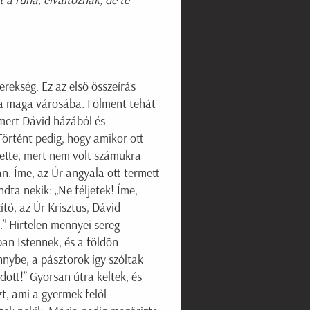
 a ruha, elváltoznak; de te
rekség. Ez az első összeírás
ki a maga városába. Fölment tehát
mert Dávid házából és
 Történt pedig, hogy amikor ott
ktette, mert nem volt számukra
n. Íme, az Úr angyala ott termett
dta nekik: „Ne féljetek! Íme,
tő, az Úr Krisztus, Dávid
.” Hirtelen mennyei sereg
ban Istennek, és a földön
nybe, a pásztorok így szóltak
ott!” Gyorsan útra keltek, és
t, ami a gyermek felől