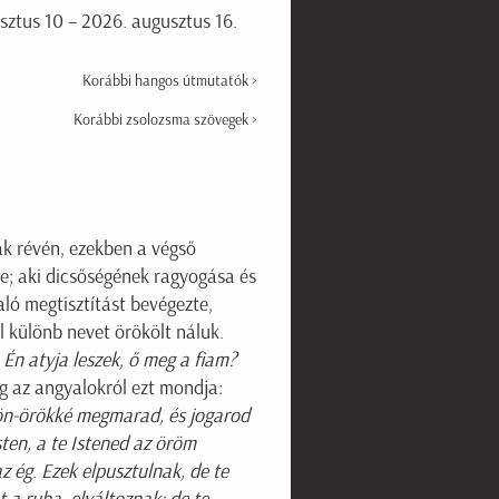
ztus 10 – 2026. augusztus 16.
Korábbi hangos útmutatók >
Korábbi zsolozsma szövegek >
ák révén, ezekben a végső
tte; aki dicsőségének ragyogása és
ló megtisztítást bevégezte,
l különb nevet örökölt náluk.
:
Én atyja leszek, ő meg a fiam?
 az angyalokról ezt mondja:
kön-örökké megmarad, és jogarod
sten, a te Istened az öröm
az ég
.
Ezek elpusztulnak, de te