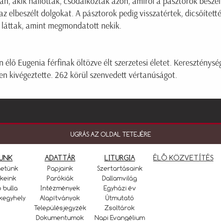
n, akik hallották, csodálkoztak azon, amiről a pásztorok beszél
z elbeszélt dolgokat. A pásztorok pedig visszatértek, dicsőített
s láttak, amint megmondatott nekik.
 élő Eugenia férfinak öltözve élt szerzetesi életet. Kereszténysé
 kivégeztette. 262 körül szenvedett vértanúságot.
UGRÁS AZ OLDAL TETEJÉRE
UNK
ADATTÁR
LITURGIA
ÉLŐ KÖZVETÍTÉS
netünk
Papjaink
Szertartásaink
keink
Parókiák
Dallamvilág
ó bulla
Intézmények
Egyházi év
kegyhely
Alapítványok
Útmutató
Településjegyzék
Zsoltárok
Dokumentumok
Napi Evangélium