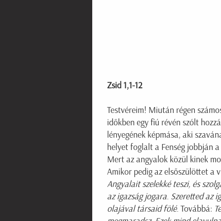
Zsid 1,1-12
Testvéreim! Miután régen számos
időkben egy fiú révén szólt hozzá
lényegének képmása, aki szavának
helyet foglalt a Fenség jobbján 
Mert az angyalok közül kinek mo
Amikor pedig az elsőszülöttet a vi
Angyalait szelekké teszi, és szolg
az igazság jogara
.
Szeretted az i
olajával társaid fölé
. Továbbá:
T