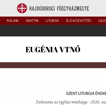
RÓLUNK
ADATTÁR
LITURGIA
ÉLŐ KÖZVETÍTÉS
LELK
EUGÉNIA VTNŐ
SZENT LITURGIA ÉNEK
Zsolozsma az egyház imádsága - 2026. aug