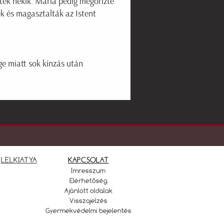
tek nekik. Mária pedig megőrizte
ék és magasztalták az Istent
ge miatt sok kínzás után
LELKIATYA
KAPCSOLAT
Imresszum
Elérhetőség
Ajánlott oldalak
Visszajelzés
Gyermekvédelmi bejelentés