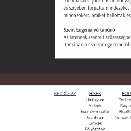
tudomásukra jutott. És mindnyája
és szívében forgatta mindezeket a
mindazokért, amiket hallottak é
Szent Eugenia vértanúnő
Az Istennek szentelt szüzességben
Rómában a császár egy temetőben
KEZDŐLAP
HÍREK
RÓL
Hírfolyam
Törté
Videók
Püspö
Eseménynaptár
Alapít
Archívum
Nemzeti 
Címkék
Pályázatok