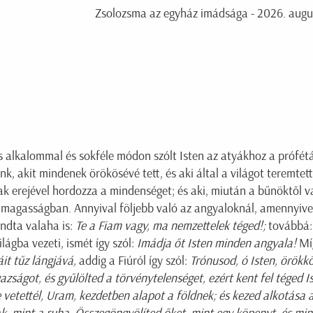
Zsolozsma az egyház imádsága - 2026. augus
 alkalommal és sokféle módon szólt Isten az atyákhoz a prófét
nk, akit mindenek örökösévé tett, és aki által a világot teremte
 erejével hordozza a mindenséget; és aki, miután a bűnöktől va
a magasságban. Annyival följebb való az angyaloknál, amennyive
ndta valaha is:
Te a Fiam vagy, ma nemzettelek téged!;
továbbá
lágba vezeti, ismét így szól:
Imádja őt Isten minden angyala!
Míg
áit tűz lángjává,
addig a Fiúról így szól:
Trónusod, ó Isten, örök
gazságot, és gyűlölted a törvénytelenséget, ezért kent fel téged I
e vetettél, Uram, kezdetben alapot a földnek; és kezed alkotása 