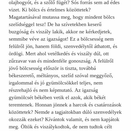
olajbogyót, és a szőlő fügét? Sós forrás sem ad édes
vizet. Ki bölcs és értelmes közöttetek?
Magatartásával mutassa meg, hogy mindent bölcs
szelídséggel tesz! De ha szívetekben keserű
buzgóság és viszály lakik, akkor ne kérkedjetek,
semmibe véve az igazságot! Ez a bölcsesség nem
felülről jön, hanem földi, szenvedélytől áthatott, és
ördögi. Mert ahol vetélkedés és viszály dúl, ott
zűrzavar van és mindenféle gonoszság. A felülről
jövő bölcsesség először is tiszta, továbbá
békeszerető, méltányos, szelíd szóval meggyőző,
irgalommal és jó gyümölcsökkel teljes, nem
részrehajló és nem képmutató. Az igazság
gyümölcsét békében vetik el azok, akik békét
teremtenek. Honnan jönnek a harcok és csatározások
közöttetek? Nemde a tagjaitokban dúló szenvedélyek
okozzák ezeket? Kívántok valamit, és nem kapjátok
meg. Öltök és viszálykodtok, de nem tudtok célt