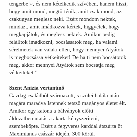
tengerbe!«, és nem kételkedik szívében, hanem hiszi,
hogy amit mond, megtörténik; amit csak mond, az
csakugyan meglesz neki. Ezért mondom nektek,
mindazt, amit imádkozva kértek, higgyétek, hogy
megkapjátok, és meglesz nektek. Amikor pedig
felálltok imádkozni, bocsássatok meg, ha valami
sérelmetek van valaki ellen, hogy mennyei Atyátok
is megbocsássa vétkeiteket! De ha ti nem bocsátotok
meg, akkor mennyei Atyátok sem bocsátja meg
vétkeiteket.”
Szent Anizia vértanúnő
Gazdag családból származott, s szülei halála után
magára maradva Istennek tetsző magányos életet élt.
Amikor egy katona a bálványok előtti
áldozatbemutatásra akarta kényszeríteni,
szembeköpte. Ezért a fegyveres karddal átszúrta őt
Maximianus császár idején, 300 körül.