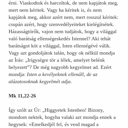
érni. Viaskodtok és harcoltok, de nem kapjátok meg,
mert nem kéritek. Vagy ha kéritek is, és nem
kapjátok meg, akkor azért nem, mert rosszul kéritek:
csupán azért, hogy szenvedélyeiteket kielégítsétek.
Házasságtörők, vajon nem tudjátok, hogy a világgal
való barátság ellenségeskedés Istennel? Aki tehát
barátságot köt a világgal, Isten ellenségévé válik.
Vagy azt gondoljátok talán, hogy ok nélkül mondja
az Írás: „Irigységre tör a lélek, amelyet belénk
helyezett”? De még nagyobb kegyelmet ad. Ezért
mondja:
Isten a kevélyeknek ellenáll, de az
alázatosoknak kegyelmét adja
.
Mk 11,22-26
Így szólt az Úr: „Higgyetek Istenben! Bizony,
mondom nektek, hogyha valaki azt mondja ennek a
hegynek: »Emelkedjél fel, és vesd magad a