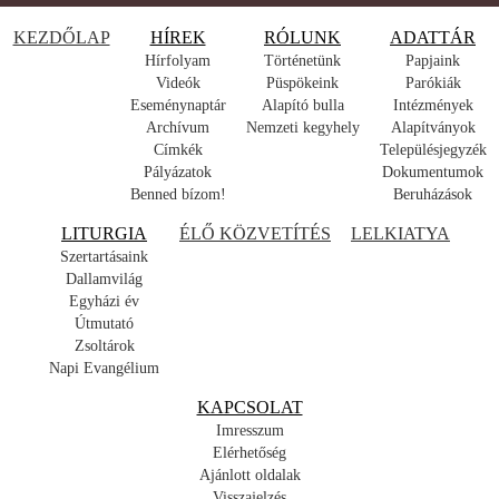
KEZDŐLAP
HÍREK
RÓLUNK
ADATTÁR
Hírfolyam
Történetünk
Papjaink
Videók
Püspökeink
Parókiák
Eseménynaptár
Alapító bulla
Intézmények
Archívum
Nemzeti kegyhely
Alapítványok
Címkék
Településjegyzék
Pályázatok
Dokumentumok
Benned bízom!
Beruházások
LITURGIA
ÉLŐ KÖZVETÍTÉS
LELKIATYA
Szertartásaink
Dallamvilág
Egyházi év
Útmutató
Zsoltárok
Napi Evangélium
KAPCSOLAT
Imresszum
Elérhetőség
Ajánlott oldalak
Visszajelzés