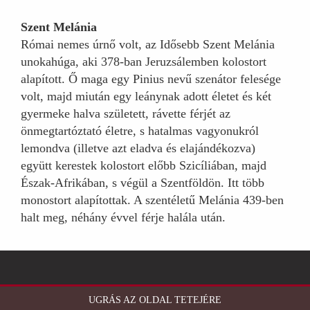
Szent Melánia
Római nemes úrnő volt, az Idősebb Szent Melánia
unokahúga, aki 378-ban Jeruzsálemben kolostort
alapított. Ő maga egy Pinius nevű szenátor felesége
volt, majd miután egy leánynak adott életet és két
gyermeke halva született, rávette férjét az
önmegtartóztató életre, s hatalmas vagyonukról
lemondva (illetve azt eladva és elajándékozva)
együtt kerestek kolostort előbb Szicíliában, majd
Észak-Afrikában, s végül a Szentföldön. Itt több
monostort alapítottak. A szentéletű Melánia 439-ben
halt meg, néhány évvel férje halála után.
UGRÁS AZ OLDAL TETEJÉRE