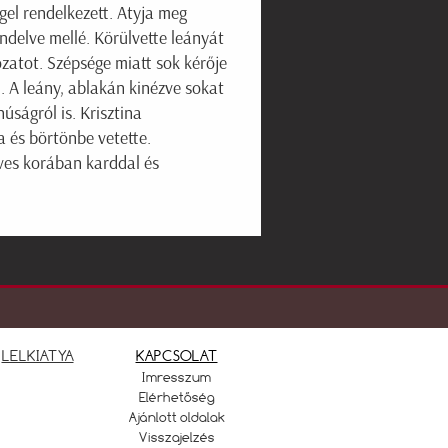
gel rendelkezett. Atyja meg
ndelve mellé. Körülvette leányát
atot. Szépsége miatt sok kérője
. A leány, ablakán kinézve sokat
núságról is. Krisztina
 és börtönbe vetette.
éves korában karddal és
LELKIATYA
KAPCSOLAT
Imresszum
Elérhetőség
Ajánlott oldalak
Visszajelzés