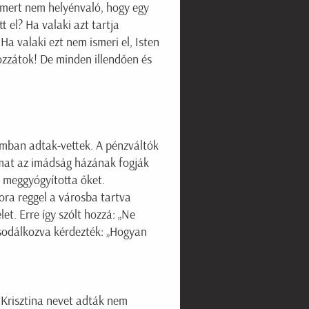
 mert nem helyénvaló, hogy egy
t el? Ha valaki azt tartja
Ha valaki ezt nem ismeri el, Isten
yozzátok! De minden illendően és
mban adtak-vettek. A pénzváltók
zamat az imádság házának fogják
ő meggyógyította őket.
ora reggel a városba tartva
t. Erre így szólt hozzá: „Ne
csodálkozva kérdezték: „Hogyan
 Krisztina nevet adták nem