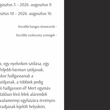
usztus 3 – 2026. augusztus 9.
ztus 10 – 2026. augusztus 16.
Korábbi hangos útmutatók >
Korábbi zsolozsma szövegek >
a, egy nyelveken szólása, egy
gfeljebb hárman szóljanak,
kkor hallgassanak a
zóljanak, a többiek pedig
őző hallgasson el! Mert egymás
ákban lévő lélek alárendeli
 valamennyi egyházára érvényes:
adjanak kijelölt helyükön,