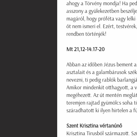
ahogy a Törvény mondja! Ha pedi
asszony a gyülekezetben beszéljen
magáról, hogy próféta vagy lelki 
őt nem ismeri el. Ezért, testvére
rendben történjék!
Mt 21,12-14.17-20
Abban az időben Jézus bement az
asztalait és a galambárusok szék
nevezni, ti pedig rablók barlang
Amikor mindenkit otthagyott, a v
megéhezett. Az út mentén meglátot
teremjen rajtad gyümölcs soha tö
száradhatott ki ilyen hirtelen a f
Szent Krisztina vértanúnő
Krisztina Tirusból származott. 