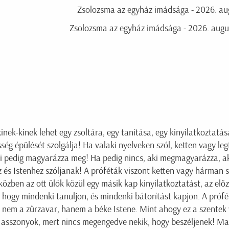
Zsolozsma az egyház imádsága - 2026. aug
Zsolozsma az egyház imádsága - 2026. augus
inek-kinek lehet egy zsoltára, egy tanítása, egy kinyilatkoztatás
g épülését szolgálja! Ha valaki nyelveken szól, ketten vagy le
i pedig magyarázza meg! Ha pedig nincs, aki megmagyarázza, a
és Istenhez szóljanak! A próféták viszont ketten vagy hárman s
 közben az ott ülők közül egy másik kap kinyilatkoztatást, az el
hogy mindenki tanuljon, és mindenki bátorítást kapjon. A prófét
 nem a zűrzavar, hanem a béke Istene. Mint ahogy ez a szentek
 asszonyok, mert nincs megengedve nekik, hogy beszéljenek! Mar