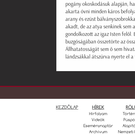
pogány okoskodásuk alapján, hane
akarta óvni minden káros befolyás
arany és ezüst bálványszobrokka
akadt, de az atya senkinek sem 
gondolkozott az igaz Isten felől. 
buzgóságában összetörte az össz
Állhatatosságát sem ő sem hivat
lándzsákkal átszúrva nyerte el a
KEZDŐLAP
HÍREK
RÓL
Hírfolyam
Törté
Videók
Püspö
Eseménynaptár
Alapít
Archívum
Nemzeti 