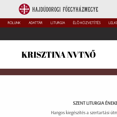
RÓLUNK
ADATTÁR
LITURGIA
ÉLŐ KÖZVETÍTÉS
LELK
KRISZTINA NVTNŐ
SZENT LITURGIA ÉNEK
Hangos kiegészítés a szertartási út