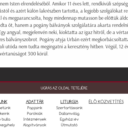
m Isten elrendeléséből. Amikor 11 éves lett, rendkívüli szépség
tól és azért külön lakrészben tartotta, a legjobb szolgálókat re
l és megparancsolta, hogy mindennap mutasson be előttük áldoz
adta őt, hanem a pogány bálványok szolgálatára akarta rendelni
Egy angyal, megjelenvén neki, kioktatta az igaz hitről, de a vérta
es bálványszobrot. Pogány atyja Urbán ezért megkorbácsoltatta
ali utóda nem tudta megingatni a keresztény hitben. Végül, 12 
 vértanúságot 300 körül.
UGRÁS AZ OLDAL TETEJÉRE
UNK
ADATTÁR
LITURGIA
ÉLŐ KÖZVETÍTÉS
netünk
Papjaink
Szertartásaink
keink
Parókiák
Dallamvilág
ó bulla
Intézmények
Egyházi év
kegyhely
Alapítványok
Útmutató