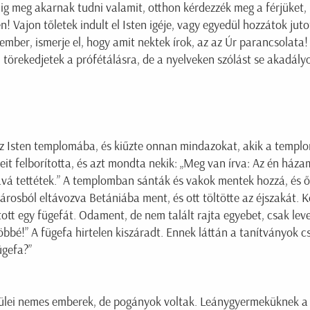
g meg akarnak tudni valamit, otthon kérdezzék meg a férjüket,
! Vajon tőletek indult el Isten igéje, vagy egyedül hozzátok jutot
ember, ismerje el, hogy amit nektek írok, az az Úr parancsolata! 
k, törekedjetek a prófétálásra, de a nyelveken szólást se akadál
 Isten templomába, és kiűzte onnan mindazokat, akik a templo
eit felborította, és azt mondta nekik: „Meg van írva: Az én há
jává tettétek.” A templomban sánták és vakok mentek hozzá, és 
árosból eltávozva Betániába ment, és ott töltötte az éjszakát. K
t egy fügefát. Odament, de nem talált rajta egyebet, csak levele
bbé!” A fügefa hirtelen kiszáradt. Ennek láttán a tanítványok 
ügefa?”
Szülei nemes emberek, de pogányok voltak. Leánygyermeküknek a