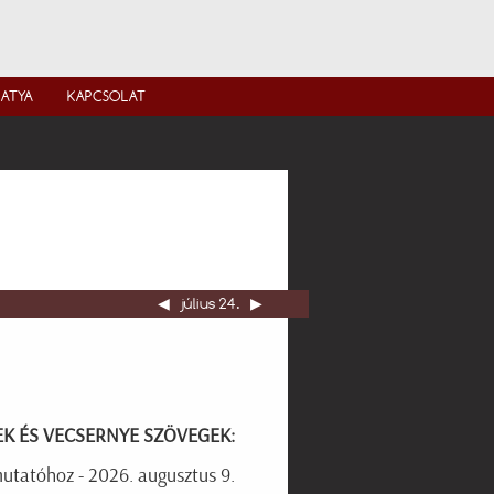
IATYA
KAPCSOLAT
◀︎
július 24.
▶︎
EK ÉS VECSERNYE SZÖVEGEK:
mutatóhoz - 2026. augusztus 9.