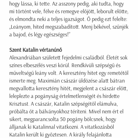
hogy lássa, ki tette. Az asszony pedig, aki tudta, hogy
mi történt vele, félve és remegve előjött, leborult előtte,
és elmondta neki a teljes igazságot. Ő pedig ezt felelte:
„Leányom, hited megszabadított. Menj békével, szűnjék
a bajod, és légy egészséges!”
Szent Katalin vértanúnő
Alexandriában született fejedelmi családból. Életét sok
színes elbeszélés veszi körül. Rendkívüli szépségű és
műveltségű leány volt. A keresztény hitet egy remetétől
ismerte meg. Maximián császár üldözése alatt bátran
megvallotta keresztény hitét, megjelent a császár előtt,
leleplezte a pogányság értelmetlenségét és hirdette
Krisztust. A császár, Katalin szépségétől elámulva,
próbálta őt a bálványokhoz téríteni. Mivel nem ért el
sikert, megparancsolta 50 pogány bölcsnek, hogy
álljanak ki Katalinnal vitatkozni. A vitatkozásból
Katalin került ki győztesen. A király felajánlotta