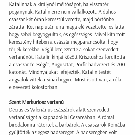
Katalinnak a királynői méltóságot, ha visszatér
pogánynak. Katalin erre nem vállalkozott. A dühös
császár két órán keresztül verette, majd börtönbe
záratta. Két nap után újra maga elé vezettette, és látta,
hogy sebei begyógyultak, és egészséges. Mivel kitartott
keresztény hitében a császár megparancsolta, hogy
törjék kerékbe. Végül lefejeztette a sokat szenvedett
vértanúnőt. Katalin kínjai között Krisztushoz fordította
a császár feleségét, Augusztát, Porfir hadvezért és 200
katonát. Mindnyájukat lefejezték. Katalin testét
angyalok vitték a Sinai hegyre. Most is ott van, a róla
elnevezett kolostorban.
Szent Merkuriosz vértanú
Décius és Valeriánus császárok alatt szenvedett
vértanúságot a kappadókiai Cezareában. A római
birodalomra rátörtek a barbárok. A császárok Rómába
gyűjtötték az egész hadsereget. A hadseregben volt