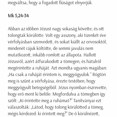
megváltsa, hogy a fogadott fiúságot elnyerjük.
Mk 5,24-34
Abban az időben Jézust nagy sokaság követte, és ott
tolongtak körülötte. Volt egy asszony, aki tizenkét éve
vérfolyásban szenvedett, és sokat kiállt az orvosoktól,
mindenét rájuk költötte, de semmi javulás nem
mutatkozott, inkább romlott az állapota. Hallott
Jézusról, azért átfurakodott a tömegen, és hátulról
megérintette a ruháját. Azt mondta ugyanis magában:
„Ha csak a ruháját érintem is, meggyógyulok.” Rögtön
meg is szűnt a vérfolyása, érezte testében, hogy
meggyógyult betegségéből. Jézus nyomban észrevette,
hogy erő ment ki belőle. Megfordulva a tömegben így
szólt: „Ki érintette meg a ruhámat?” Tanítványai ezt
válaszolták: „Látod, hogy tolong körülötted a tömeg,
mégis kérdezed: ki érintett meg?” De ő körülnézett,