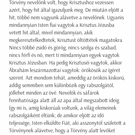
Törvény nevelőnk volt, hogy Krisztushoz vezessen
azért, hogy hit által igazuljunk meg. De miután eljött a
hit, többé nem vagyunk alávetve a nevelőnek. Ugyanis
mindannyian Isten fiai vagytok a Krisztus Jézusba
vetett hit által, mivel mindannyian, akik
megkeresztelkedtetek, Krisztust öltöttétek magatokra.
Nincs többé zsidó és görög, nincs szolga és szabad,
nincs férfi és nő, mert ti mindannyian egyek vagytok
Krisztus Jézusban. Ha pedig Krisztuséi vagytok, akkor
Ábrahám leszármazottai vagytok: örökösök az ígéret
szerint. Azt mondom tehát, ameddig az örökös kiskorú,
addig semmiben sem különbözik egy rabszolgától,
jóllehet minden az övé. Nevelők és sáfárok
fennhatósága alatt áll az apa által megszabott ideig.
Így mi is, amíg kiskorúak voltunk, a világ elemeinek
rabszolgáiként éltünk; de amikor eljött az idő
teljessége, Isten elküldte Fiát, aki asszonytól született a
Törvénynek alávetve, hogy a Törvény alatt levőket