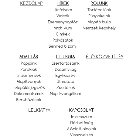
KEZDŐLAP
HÍREK
RÓLUNK
Hírfolyam
Történetünk
Videók
Püspökeink
Eseménynaptár
Alapító bulla
Archívum
Nemzeti kegyhely
Címkék
Pályázatok
Benned bízom!
ADATTÁR
LITURGIA
ÉLŐ KÖZVETÍTÉS
Papjaink
Szertartásaink
Parókiák
Dallamvilág
Intézmények
Egyházi év
Alapítványok
Útmutató
Településjegyzék
Zsoltárok
Dokumentumok
Napi Evangélium
Beruházások
LELKIATYA
KAPCSOLAT
Imresszum
Elérhetőség
Ajánlott oldalak
Visszajelzés