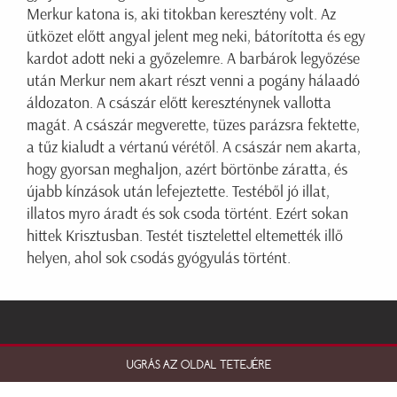
Merkur katona is, aki titokban keresztény volt. Az
ütközet előtt angyal jelent meg neki, bátorította és egy
kardot adott neki a győzelemre. A barbárok legyőzése
után Merkur nem akart részt venni a pogány hálaadó
áldozaton. A császár előtt kereszténynek vallotta
magát. A császár megverette, tüzes parázsra fektette,
a tűz kialudt a vértanú vérétől. A császár nem akarta,
hogy gyorsan meghaljon, azért börtönbe záratta, és
újabb kínzások után lefejeztette. Testéből jó illat,
illatos myro áradt és sok csoda történt. Ezért sokan
hittek Krisztusban. Testét tisztelettel eltemették illő
helyen, ahol sok csodás gyógyulás történt.
UGRÁS AZ OLDAL TETEJÉRE