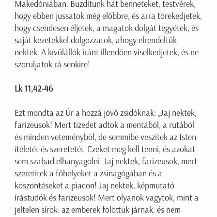
Makedóniában. Buzdítunk hát benneteket, testvérek,
hogy ebben jussatok még előbbre, és arra törekedjetek,
hogy csendesen éljetek, a magatok dolgát tegyétek, és
saját kezetekkel dolgozzatok, ahogy elrendeltük
nektek. A kívülállók iránt illendően viselkedjetek, és ne
szoruljatok rá senkire!
Lk 11,42-46
Ezt mondta az Úr a hozzá jövő zsidóknak: „Jaj nektek,
farizeusok! Mert tizedet adtok a mentából, a rutából
és minden veteményből, de semmibe veszitek az Isten
ítéletét és szeretetét. Ezeket meg kell tenni, és azokat
sem szabad elhanyagolni. Jaj nektek, farizeusok, mert
szeretitek a főhelyeket a zsinagógában és a
köszöntéseket a piacon! Jaj nektek, képmutató
írástudók és farizeusok! Mert olyanok vagytok, mint a
jeltelen sírok: az emberek fölöttük járnak, és nem