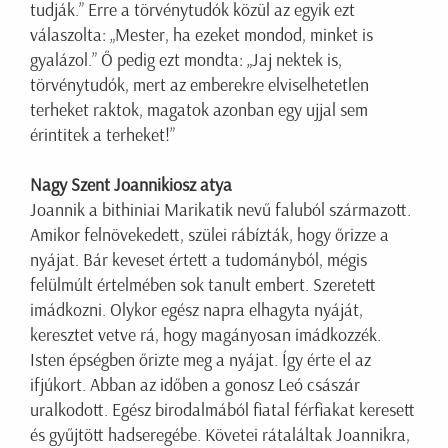
tudják.” Erre a törvénytudók közül az egyik ezt
válaszolta: „Mester, ha ezeket mondod, minket is
gyalázol.” Ő pedig ezt mondta: „Jaj nektek is,
törvénytudók, mert az emberekre elviselhetetlen
terheket raktok, magatok azonban egy ujjal sem
érintitek a terheket!”
Nagy Szent Joannikiosz atya
Joannik a bithiniai Marikatik nevű faluból származott.
Amikor felnövekedett, szülei rábízták, hogy őrizze a
nyájat. Bár keveset értett a tudományból, mégis
felülmúlt értelmében sok tanult embert. Szeretett
imádkozni. Olykor egész napra elhagyta nyáját,
keresztet vetve rá, hogy magányosan imádkozzék.
Isten épségben őrizte meg a nyájat. Így érte el az
ifjúkort. Abban az időben a gonosz Leó császár
uralkodott. Egész birodalmából fiatal férfiakat keresett
és gyűjtött hadseregébe. Követei rátaláltak Joannikra,