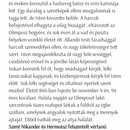
és éveken keresztül a hadsereg bátor és erős katonája
lett. Egy darabig a szentképek elleni mozgalomnak is
tagja lett, de Isten kivezette belőle. A harcok
befejeztével elhagyta a világ hiuságát ‚ eltávozott az
Olimposz hegyére, és sok éven át a vad és puszta
helyeken vezeklő életet élt. Állandó testi fáradsággal
harcolt szenvedélyei ellen, és nagy tökéletességre tett
szert. Isten megajándékozta őt nagy bölcsességgel,
csodatevő erővel és a jövőbe látás képességével.
Sokan keresték fel őt, hogy imádságait kérjék, lelki
tanácsokat kapjanak, és közbenjárónak kérjék fel Isten
előtt. Sok lelki segítséget és oltalmat nyertek szent
imáiból. Életét 846-ban fejezte be november 4-én, 94
éves korában. Halála napján az Olimposzt lakó
szerzetesek tüzes oszlopot láttak a földről az égbe
szállani, amelynek angyalok nyitották meg a mennyek
ajtaját. Ebből tudták meg az atya halálát.
Szent Nikander és Hermeász felszentelt vértanú