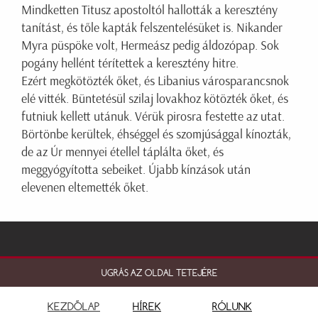
Mindketten Titusz apostoltól hallották a keresztény
tanítást, és tőle kapták felszentelésüket is. Nikander
Myra püspöke volt, Hermeász pedig áldozópap. Sok
pogány hellént térítettek a keresztény hitre.
Ezért megkötözték őket, és Libanius városparancsnok
elé vitték. Büntetésül szilaj lovakhoz kötözték őket, és
futniuk kellett utánuk. Vérük pirosra festette az utat.
Börtönbe kerültek, éhséggel és szomjúsággal kínozták,
de az Úr mennyei étellel táplálta őket, és
meggyógyította sebeiket. Újabb kínzások után
elevenen eltemették őket.
UGRÁS AZ OLDAL TETEJÉRE
KEZDŐLAP
HÍREK
RÓLUNK