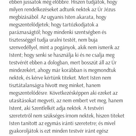
ebben jussatok még előbbre. Hiszen tudjátok, hogy
milyen rendelkezéseket adtunk nektek az Úr Jézus
megbízásából. Az ugyanis Isten akarata, hogy
megszentelődjetek; hogy tartózkodjatok a
paráznaságtól; hogy mindenki szentségben és
tisztességgel tudja uralni testét, nem buja
szenvedéllyel, mint a pogányok, akik nem ismerik az
Istent; hogy senki se használja ki és ne csalja meg
testvérét ebben a dologban, mert bosszút áll az Úr
mindezekért, ahogy már korábban is megmondtuk
nektek, és kérve kértünk titeket. Mert Isten nem
tisztátalanságra hívott meg minket, hanem
megszentelődésre. Következésképpen aki ezeket az
utasításokat megveti, az nem embert vet meg, hanem
Istent, aki Szentlelkét adja nektek. A testvéri
szeretetről nem szükséges írnom nektek, hiszen titeket
Isten tanított az egymás iránti szeretetre; és mivel
gyakoroljátok is ezt minden testvér iránt egész