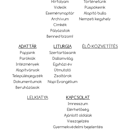
Hírfolyam
Történetünk
Videók
Püspökeink
Eseménynaptár
Alapító bulla
Archívum
Nemzeti kegyhely
Címkék
Pályázatok
Benned bízom!
ADATTÁR
LITURGIA
ÉLŐ KÖZVETÍTÉS
Papjaink
Szertartásaink
Parókiák
Dallamvilág
Intézmények
Egyházi év
Alapítványok
Útmutató
Településjegyzék
Zsoltárok
Dokumentumok
Napi Evangélium
Beruházások
LELKIATYA
KAPCSOLAT
Imresszum
Elérhetőség
Ajánlott oldalak
Visszajelzés
Gyermekvédelmi bejelentés