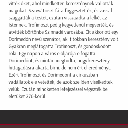
vitték őket, ahol mindketten kereszténynek vallották
magukat. Szavvátioszt fára függesztették, és vassal
szaggatták a testét, ezután visszaadta a lelkét az
Istennek. Trofimoszt pedig kegyetlenül megverték, és
átvitték börtönbe Szinnadé városába. Élt akkor ott egy
Dorimedón nevű szenátor, aki titokban keresztény volt.
Gyakran meglátogatta Trofimoszt, és gondoskodott
róla. Egy napon a város elöljárója elfogatta
Dorimedónt, és miután megtudta, hogy keresztény,
hittagadásra akarta bírni, de nem ért el eredményt.
Ezért Trofimoszt és Dorimedónt a cirkuszban
vadállatok elé vetették, de azok szelíden viselkedtek
velük. Ezután mindketten lefejezéssel végezték be
életüket 276-körül.