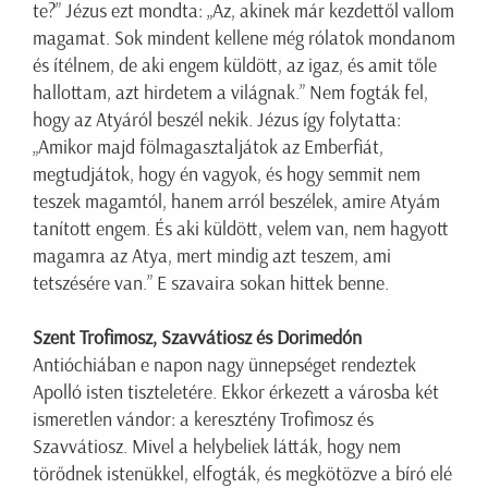
te?” Jézus ezt mondta: „Az, akinek már kezdettől vallom
magamat. Sok mindent kellene még rólatok mondanom
és ítélnem, de aki engem küldött, az igaz, és amit tőle
hallottam, azt hirdetem a világnak.” Nem fogták fel,
hogy az Atyáról beszél nekik. Jézus így folytatta:
„Amikor majd fölmagasztaljátok az Emberfiát,
megtudjátok, hogy én vagyok, és hogy semmit nem
teszek magamtól, hanem arról beszélek, amire Atyám
tanított engem. És aki küldött, velem van, nem hagyott
magamra az Atya, mert mindig azt teszem, ami
tetszésére van.” E szavaira sokan hittek benne.
Szent Trofimosz, Szavvátiosz és Dorimedón
Antióchiában e napon nagy ünnepséget rendeztek
Apolló isten tiszteletére. Ekkor érkezett a városba két
ismeretlen vándor: a keresztény Trofimosz és
Szavvátiosz. Mivel a helybeliek látták, hogy nem
törődnek istenükkel, elfogták, és megkötözve a bíró elé