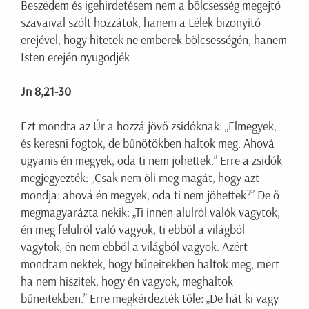
Beszédem és igehirdetésem nem a bölcsesség megejtő
szavaival szólt hozzátok, hanem a Lélek bizonyító
erejével, hogy hitetek ne emberek bölcsességén, hanem
Isten erején nyugodjék.
Jn 8,21-30
Ezt mondta az Úr a hozzá jövő zsidóknak: „Elmegyek,
és keresni fogtok, de bűnötökben haltok meg. Ahová
ugyanis én megyek, oda ti nem jöhettek.” Erre a zsidók
megjegyezték: „Csak nem öli meg magát, hogy azt
mondja: ahová én megyek, oda ti nem jöhettek?” De ő
megmagyarázta nekik: „Ti innen alulról valók vagytok,
én meg felülről való vagyok, ti ebből a világból
vagytok, én nem ebből a világból vagyok. Azért
mondtam nektek, hogy bűneitekben haltok meg, mert
ha nem hiszitek, hogy én vagyok, meghaltok
bűneitekben.” Erre megkérdezték tőle: „De hát ki vagy