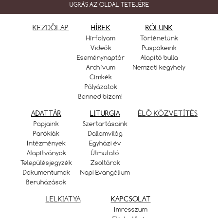
UGRÁS AZ OLDAL TETEJÉRE
KEZDŐLAP
HÍREK
RÓLUNK
Hírfolyam
Történetünk
Videók
Püspökeink
Eseménynaptár
Alapító bulla
Archívum
Nemzeti kegyhely
Címkék
Pályázatok
Benned bízom!
ADATTÁR
LITURGIA
ÉLŐ KÖZVETÍTÉS
Papjaink
Szertartásaink
Parókiák
Dallamvilág
Intézmények
Egyházi év
Alapítványok
Útmutató
Településjegyzék
Zsoltárok
Dokumentumok
Napi Evangélium
Beruházások
LELKIATYA
KAPCSOLAT
Imresszum