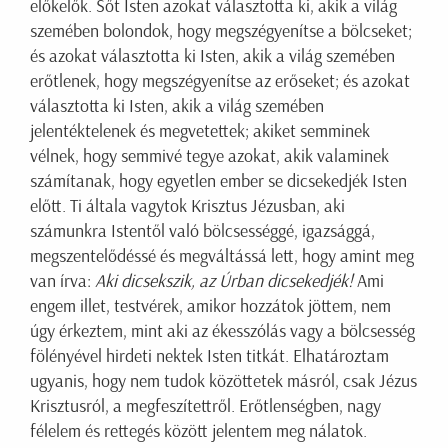
előkelők. Sőt Isten azokat választotta ki, akik a világ
szemében bolondok, hogy megszégyenítse a bölcseket;
és azokat választotta ki Isten, akik a világ szemében
erőtlenek, hogy megszégyenítse az erőseket; és azokat
választotta ki Isten, akik a világ szemében
jelentéktelenek és megvetettek; akiket semminek
vélnek, hogy semmivé tegye azokat, akik valaminek
számítanak, hogy egyetlen ember se dicsekedjék Isten
előtt. Ti általa vagytok Krisztus Jézusban, aki
számunkra Istentől való bölcsességgé, igazsággá,
megszentelődéssé és megváltássá lett, hogy amint meg
van írva:
Aki dicsekszik, az Úrban dicsekedjék!
Ami
engem illet, testvérek, amikor hozzátok jöttem, nem
úgy érkeztem, mint aki az ékesszólás vagy a bölcsesség
fölényével hirdeti nektek Isten titkát. Elhatároztam
ugyanis, hogy nem tudok közöttetek másról, csak Jézus
Krisztusról, a megfeszítettről. Erőtlenségben, nagy
félelem és rettegés között jelentem meg nálatok.