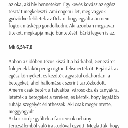
az oka, aki hív benneteket. Egy kevés kovász az egész
tésztát megkeleszti. Ami engem illet, meg vagyok
győződve felőletek az Úrban, hogy egyáltalán nem
fogtok másképp gondolkodni. Aki azonban megzavar
titeket, megkapja majd büntetését, bárki legyen is az.
Mk 6,54-7,8
Abban az időben Jézus kiszállt a bárkából, Genezáret
földjének lakói pedig rögtön felismerték őt. Bejárták az
egész környéket, és kezdték ágyastul odahordani a
betegeket, ahol hallomásuk szerint tartózkodott.
Amerre csak betért a falvakba, városokba és tanyákra,
letették a betegeket a tereken, és kérték, hogy legalább
ruhája szegélyét érinthessék. Aki csak megérintette,
meggyógyult.
Akkor köréje gyűltek a farizeusok néhány
Jeruzsálemből való írástudóval együtt. Meglátták, hogy