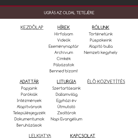
UGRÁS AZ OLDAL TETEJÉRE
KEZDŐLAP
HÍREK
RÓLUNK
Hírfolyam
Történetünk
Videók
Püspökeink
Eseménynaptár
Alapító bulla
Archívum
Nemzeti kegyhely
Címkék
Pályázatok
Benned bízom!
ADATTÁR
LITURGIA
ÉLŐ KÖZVETÍTÉS
Papjaink
Szertartásaink
Parókiák
Dallamvilág
Intézmények
Egyházi év
Alapítványok
Útmutató
Településjegyzék
Zsoltárok
Dokumentumok
Napi Evangélium
Beruházások
LELKIATYA
KAPCSOLAT