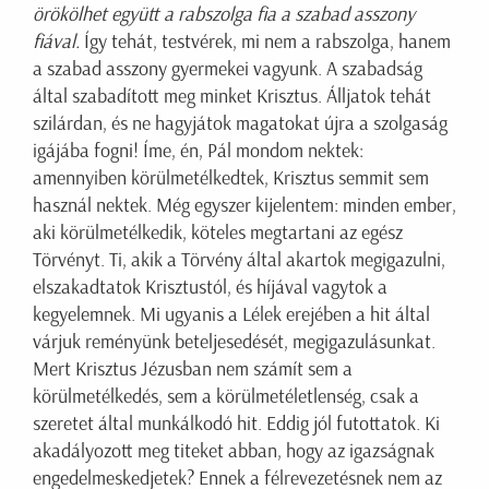
örökölhet együtt a rabszolga fia a szabad asszony
fiával.
Így tehát, testvérek, mi nem a rabszolga, hanem
a szabad asszony gyermekei vagyunk. A szabadság
által szabadított meg minket Krisztus. Álljatok tehát
szilárdan, és ne hagyjátok magatokat újra a szolgaság
igájába fogni! Íme, én, Pál mondom nektek:
amennyiben körülmetélkedtek, Krisztus semmit sem
használ nektek. Még egyszer kijelentem: minden ember,
aki körülmetélkedik, köteles megtartani az egész
Törvényt. Ti, akik a Törvény által akartok megigazulni,
elszakadtatok Krisztustól, és híjával vagytok a
kegyelemnek. Mi ugyanis a Lélek erejében a hit által
várjuk reményünk beteljesedését, megigazulásunkat.
Mert Krisztus Jézusban nem számít sem a
körülmetélkedés, sem a körülmetéletlenség, csak a
szeretet által munkálkodó hit. Eddig jól futottatok. Ki
akadályozott meg titeket abban, hogy az igazságnak
engedelmeskedjetek? Ennek a félrevezetésnek nem az