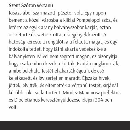
Szent Szózon vértanú
Kisázsiából származott, pásztor volt. Egy napon
bement a közeli városba a klikiai Pompeiopoliszba, és
letörte az egyik arany bálványszobor karját, eztán
összetörte és szétosztotta a szegények között. A
hatóság kereste a rongálót, aki feladta magát, és úgy
indokolta tettét, hogy látni akarta védekezik-e a
bálványisten. Mivel nem segített magán, ez bizonyítja,
hogy csak emberi kezek alkották. Ezután megkínozták,
amibe belehalt. Testét el akarták égetni, de eső
keletkezett, és így sértetlen maradt. Éjszaka hívek
jöttek, elvitték, és eltemették a vértanú testét, sírjánál
később sok csoda történt. Mindez Maximosz prefektus
és Diocletianus keresztényüldözése idején 304-ben
volt.