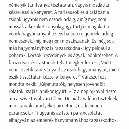
némelyik tanítványa tisztátalan, vagyis mosdatlan
kézzel eszi a kenyeret. A farizeusok és általában a
zsidók ugyanis nem esznek addig, amíg meg nem
mossák a kezüket könyökig, így tartják magukat a
vének hagyományaihoz. És ha piacról jönnek, addig
nem esznek, míg meg nem mosakszanak. És még sok
más hagyományhoz is ragaszkodnak: így például a
poharak, korsók, rézedények és ágyak leöblítéséhez. A
farizeusok és írástudók tehát megkérdezték: „Miért
nem követik tanítványaid az ősök hagyományait, miért
eszik tisztátalan kézzel a kenyeret?” Válaszul ezt
mondta nekik: „Képmutatók, helyesen jövendölt
rólatok, Izajás, amikor így írt: »Ez a nép ajkával tisztel,
ám a szíve távol van tőlem. De hiábavalóan tisztelnek,
mert tanaik, amelyeket hirdetnek, csak emberi
parancsok.« Ti ugyanis az Isten parancsolatát
elhagyván az emberek hagyományához ragaszkodtok.”