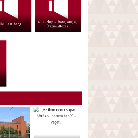
12. Alleluja 4. hang, aug. 6,
Alleluja 8. hang
Úrszínváltozás