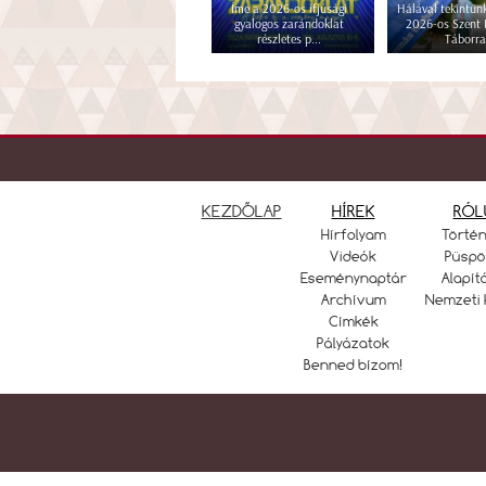
Íme a 2026-os ifjúsági
Hálával tekintünk
gyalogos zarándoklat
2026-os Szent
részletes p...
Táborra
KEZDŐLAP
HÍREK
RÓL
Hírfolyam
Törté
Videók
Püspö
Eseménynaptár
Alapít
Archívum
Nemzeti 
Címkék
Pályázatok
Benned bízom!