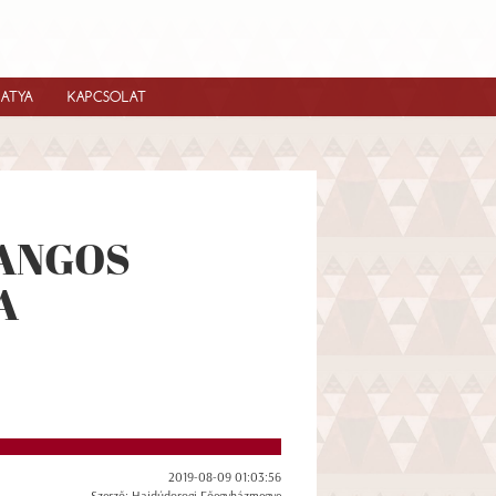
IATYA
KAPCSOLAT
 HANGOS
A
2019-08-09 01:03:56