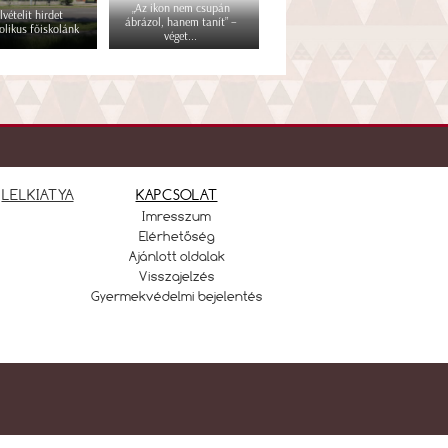
„Az ikon nem csupán
lvételit hirdet
ábrázol, hanem tanít” –
olikus főiskolánk
véget...
LELKIATYA
KAPCSOLAT
Imresszum
Elérhetőség
Ajánlott oldalak
Visszajelzés
Gyermekvédelmi bejelentés