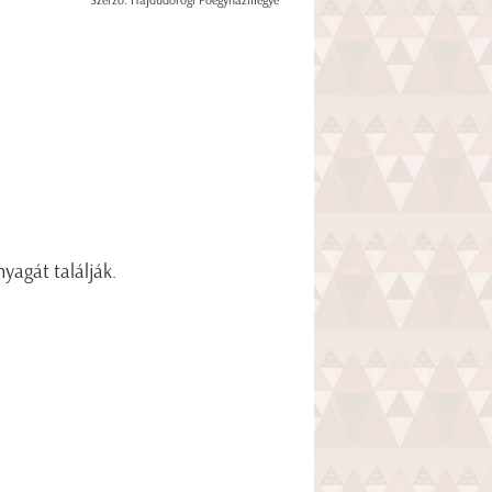
Szerző: Hajdúdorogi Főegyházmegye
yagát találják.