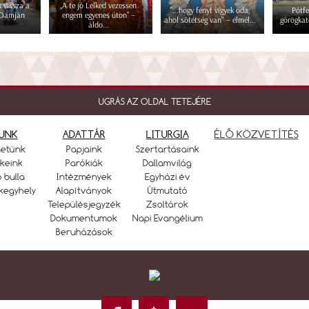
 vissza a
„A te jó Lelked vezessen
"...hogy fényt vigyek oda,
Pótfe
 Damján
engem egyenes úton” –
ahol sötétség van" – elmél...
görögkat
áldo...
UGRÁS AZ OLDAL TETEJÉRE
UNK
ADATTÁR
LITURGIA
ÉLŐ KÖZVETÍTÉS
netünk
Papjaink
Szertartásaink
keink
Parókiák
Dallamvilág
ó bulla
Intézmények
Egyházi év
kegyhely
Alapítványok
Útmutató
Településjegyzék
Zsoltárok
Dokumentumok
Napi Evangélium
Beruházások