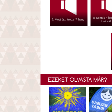
8. Konták 7. han
7. Most és... tropár 7. hang
Úrszínvál
EZEKET OLVASTA MÁR?