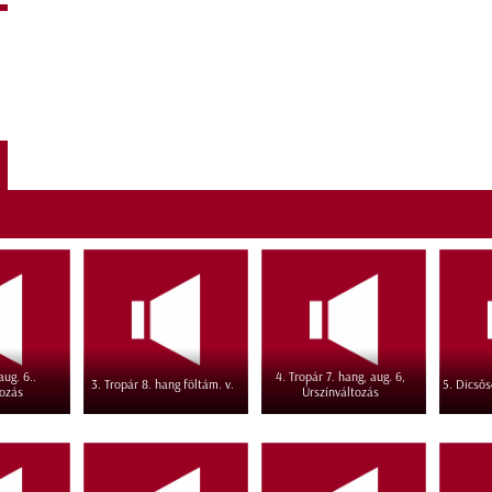
aug. 6..
4. Tropár 7. hang, aug. 6,
3. Tropár 8. hang föltám. v.
5. Dicsős
tozás
Úrszínváltozás