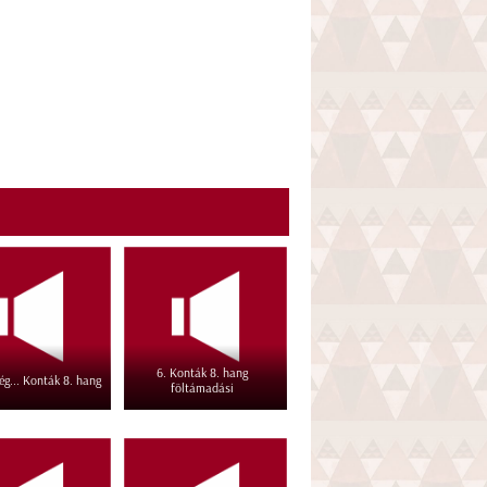
6. Konták 8. hang
ég... Konták 8. hang
föltámadási