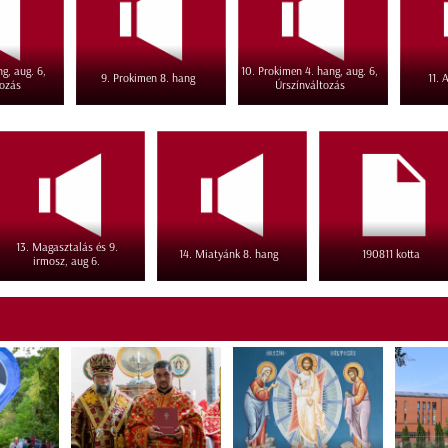
g, aug. 6,
10. Prokimen 4. hang, aug. 6,
9. Prokimen 8. hang
11. 
tozás
Úrszínváltozás
13. Magasztalás és 9.
14. Miatyánk 8. hang
190811 kotta
irmosz, aug 6.