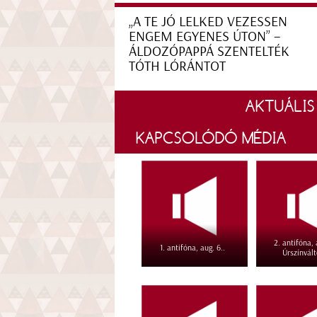
„A TE JÓ LELKED VEZESSEN
ENGEM EGYENES ÚTON” –
ÁLDOZÓPAPPÁ SZENTELTÉK
TÓTH LÓRÁNTOT
AKTUÁLIS
KAPCSOLÓDÓ MÉDIA
2. antifóna, 
1. antifóna, aug. 6..
Úrszínvál