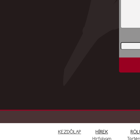
KEZDŐLAP
HÍREK
RÓL
Hírfolyam
Törté