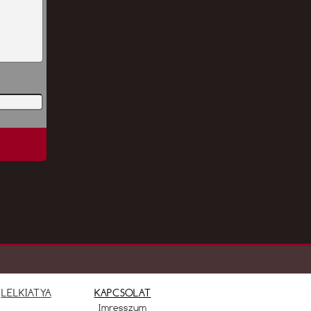
LELKIATYA
KAPCSOLAT
Imresszum