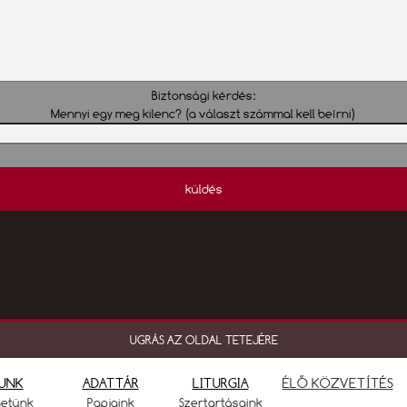
Biztonsági kérdés:
Mennyi egy meg kilenc? (a választ számmal kell beírni)
küldés
UGRÁS AZ OLDAL TETEJÉRE
UNK
ADATTÁR
LITURGIA
ÉLŐ KÖZVETÍTÉS
netünk
Papjaink
Szertartásaink