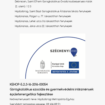
Debrecen, Szent Efrém Görögkatolikus Óvoda közbeszerzési iratok
(2. ütem):
1
2
3
Hajdúdorog, Szent Bazil Görögkatolikus Általános Iskola fényképek
Hajdúnánás, Polgári u. 77. lakásotthon fényképek
Hajdúnánás, Lehel utca 1/a lakásotthon fényképek
Hajdúnánás, Jókai utca 22. lakásotthon fényképek
KEHOP-5.2.3-16-2016-00054
Görögkatolikus szociális és gyermekvédelmi intézmények
épületenergetikai fejlesztése
Kedvezményezett neve: Hajdúdorogi Metropolitai Egyház
Szerződött támogatás összege: 109 436 819 Ft