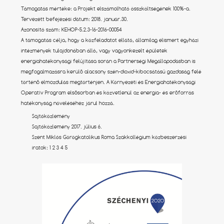
Támogatás mértéke: a Projekt elszámolható összköltségének 100%-a.
Tervezett befejezési dátum: 2018. január.30.
Azonosító szám: KEHOP-5.2.3-16-2016-00054
A támogatás célja, hogy a közfeladatot ellátó, államilag elismert egyházi
intézmények tulajdonában álló, vagy vagyonkezelt épületek
energiahatékonysági felújítása során a Partnerségi Megállapodásban is
megfogalmazásra kerülő alacsony szén-dioxid-kibocsátású gazdaság felé
történő elmozdulás megtörténjen. A Környezeti és Energiahatékonysági
Operatív Program elsősorban és közvetlenül az energia- és erőforrás
hatékonyság növeléséhez járul hozzá.
Sajtóközlemény
Sajtóközlemény 2017. július 6.
Szent Miklós Görögkatolikus Roma Szakkollégium közbeszerzési
iratok:
1
2
3
4
5