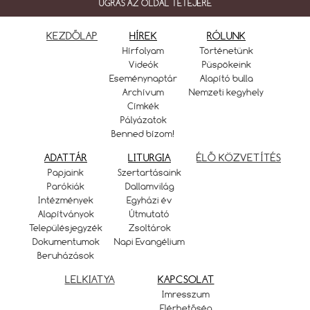
UGRÁS AZ OLDAL TETEJÉRE
KEZDŐLAP
HÍREK
RÓLUNK
Hírfolyam
Történetünk
Videók
Püspökeink
Eseménynaptár
Alapító bulla
Archívum
Nemzeti kegyhely
Címkék
Pályázatok
Benned bízom!
ADATTÁR
LITURGIA
ÉLŐ KÖZVETÍTÉS
Papjaink
Szertartásaink
Parókiák
Dallamvilág
Intézmények
Egyházi év
Alapítványok
Útmutató
Településjegyzék
Zsoltárok
Dokumentumok
Napi Evangélium
Beruházások
LELKIATYA
KAPCSOLAT
Imresszum
Elérhetőség