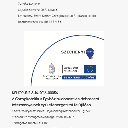
Sajtóközlemény
Sajtóközlemény 2017. július 6.
Nyíradony, Szent Mihály Görögkatolikus Általános Iskola
közbeszerzési iratok:
1
2
3
4
5
6
KEHOP-5.2.3-16-2016-00056
A Görögkatolikus Egyház budapesti és debreceni
intézményeinek épületenergetikai felújítása
Kedvezményezett neve: Hajdúdorogi Metropolitai Egyház
Szerződött támogatás összege: 280 000 000 Ft
Támogatás mértéke: 100%