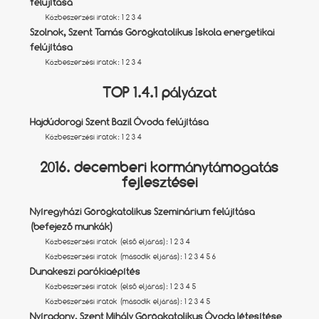
felújítása
Közbeszerzési iratok:
1
2
3
4
Szolnok, Szent Tamás Görögkatolikus Iskola energetikai
felújítása
Közbeszerzési iratok:
1
2
3
4
TOP 1.4.1 pályázat
Hajdúdorogi Szent Bazil Óvoda felújítása
Közbeszerzési iratok:
1
2
3
4
2016. decemberi kormánytámogatás
fejlesztései
Nyíregyházi Görögkatolikus Szeminárium felújítása
(befejező munkák)
Közbeszerzési iratok (első eljárás):
1
2
3
4
Közbeszerzési iratok (második eljárás):
1
2
3
4
5
6
Dunakeszi parókiaépítés
Közbeszerzési iratok (első eljárás):
1
2
3
4
5
Közbeszerzési iratok (második eljárás):
1
2
3
4
5
Nyíradony, Szent Mihály Görögkatolikus Óvoda létesítése