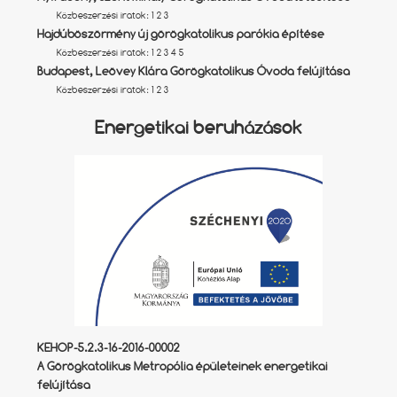
Közbeszerzési iratok:
1
2
3
Hajdúböszörmény új görögkatolikus parókia építése
Közbeszerzési iratok:
1
2
3
4
5
Budapest, Leövey Klára Görögkatolikus Óvoda felújítása
Közbeszerzési iratok:
1
2
3
Energetikai beruházások
KEHOP-5.2.3-16-2016-00002
A Görögkatolikus Metropólia épületeinek energetikai
felújítása