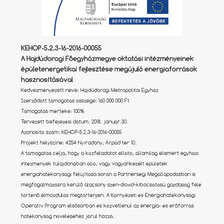
KEHOP-5.2.3-16-2016-00055
A Hajdúdorogi Főegyházmegye oktatási intézményeinek
épületenergetikai fejlesztése megújuló energiaforrások
hasznosításával
Kedvezményezett neve: Hajdúdorogi Metropolitai Egyház
Szerződött támogatás összege: 160 000 000 Ft
Támogatás mértéke: 100%
Tervezett befejezési dátum: 2018. január.30.
Azonosító szám: KEHOP-5.2.3-16-2016-00055
Projekt helyszíne: 4254 Nyíradony, Árpád tér 10.
A támogatás célja, hogy a közfeladatot ellátó, államilag elismert egyházi
intézmények tulajdonában álló, vagy vagyonkezelt épületek
energiahatékonysági felújítása során a Partnerségi Megállapodásban is
megfogalmazásra kerülő alacsony szén-dioxid-kibocsátású gazdaság felé
történő elmozdulás megtörténjen. A Környezeti és Energiahatékonysági
Operatív Program elsősorban és közvetlenül az energia- és erőforrás
hatékonyság növeléséhez járul hozzá.