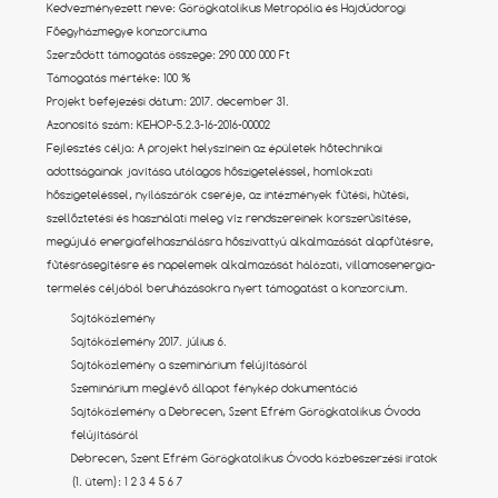
Kedvezményezett neve: Görögkatolikus Metropólia és Hajdúdorogi
Főegyházmegye konzorciuma
Szerződött támogatás összege: 290 000 000 Ft
Támogatás mértéke: 100 %
Projekt befejezési dátum: 2017. december 31.
Azonosító szám: KEHOP-5.2.3-16-2016-00002
Fejlesztés célja: A projekt helyszínein az épületek hőtechnikai
adottságainak javítása utólagos hőszigeteléssel, homlokzati
hőszigeteléssel, nyílászárók cseréje, az intézmények fűtési, hűtési,
szellőztetési és használati meleg víz rendszereinek korszerűsítése,
megújuló energiafelhasználásra hőszivattyú alkalmazását alapfűtésre,
fűtésrásegítésre és napelemek alkalmazását hálózati, villamosenergia-
termelés céljából beruházásokra nyert támogatást a konzorcium.
Sajtóközlemény
Sajtóközlemény 2017. július 6.
Sajtóközlemény a szeminárium felújításáról
Szeminárium meglévő állapot fénykép dokumentáció
Sajtóközlemény a Debrecen, Szent Efrém Görögkatolikus Óvoda
felújításáról
Debrecen, Szent Efrém Görögkatolikus Óvoda közbeszerzési iratok
(1. ütem):
1
2
3
4
5
6
7