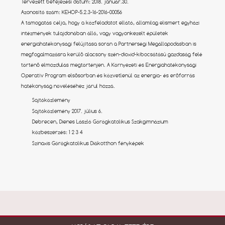
Tervezett befejezési dátum: 2018. január.30.
Azonosító szám: KEHOP-5.2.3-16-2016-00056
A támogatás célja, hogy a közfeladatot ellátó, államilag elismert egyházi
intézmények tulajdonában álló, vagy vagyonkezelt épületek
energiahatékonysági felújítása során a Partnerségi Megállapodásban is
megfogalmazásra kerülő alacsony szén-dioxid-kibocsátású gazdaság felé
történő elmozdulás megtörténjen. A Környezeti és Energiahatékonysági
Operatív Program elsősorban és közvetlenül az energia- és erőforrás
hatékonyság növeléséhez járul hozzá.
Sajtóközlemény
Sajtóközlemény 2017. július 6.
Debrecen, Dienes László Görögkatolikus Szakgimnázium
közbeszerzés:
1
2
3
4
Szinaxis Görögkatolikus Diákotthon fényképek