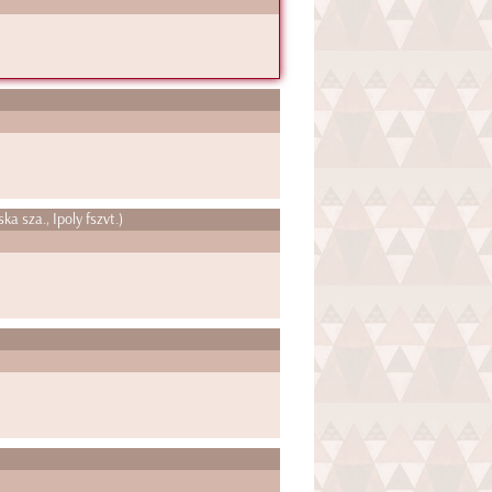
ka sza., Ipoly fszvt.)