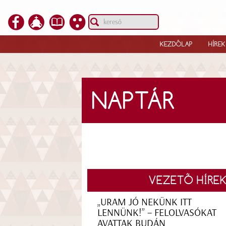
KEZDŐLAP
HÍREK
NAPTÁR
VEZETŐ HÍRE
„URAM JÓ NEKÜNK ITT
LENNÜNK!” – FELOLVASÓKAT
AVATTAK BUDÁN