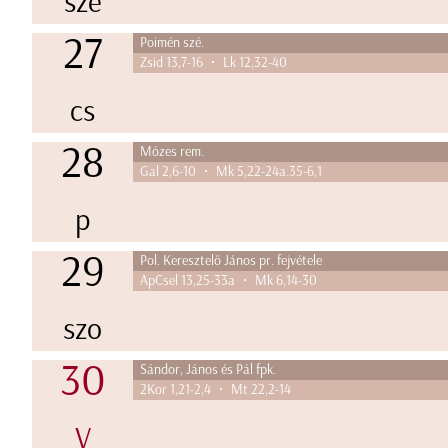
sze
27
Poimén szé.
Zsid 13,7-16 • Lk 12,32-40
cs
28
Mózes rem.
Gal 2,6-10 • Mk 5,22-24a.35-6,1
p
29
Pol. Keresztelő János pr. fejvétele
ApCsel 13,25-33a • Mk 6,14-30
szo
30
Sándor, János és Pál fpk.
2Kor 1,21-2,4 • Mt 22,2-14
V