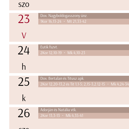
szo
23
Dox. Nagyboldogasszony ünz.
1Kor 16,13-24 • Mt 21,33-42
V
24
Eutik fszvt.
2Kor 12,10-19 • Mk 4,10-23
h
25
Dox. Bertalan és Titusz apk.
2Kor 12,20-13,2 és Tit 1,1-5; 2,15-3,2.12-15 • Mk 4,24-3
k
26
Adorján és Natália vtk.
2Kor 13,3-13 • Mk 4,35-41