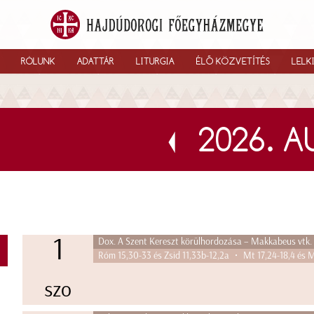
RÓLUNK
ADATTÁR
LITURGIA
ÉLŐ KÖZVETÍTÉS
LELK
2026. 
1
Dox. A Szent Kereszt körülhordozása – Makkabeus vtk.
K
Róm 15,30-33 és Zsid 11,33b-12,2a • Mt 17,24-18,4 és M
szo