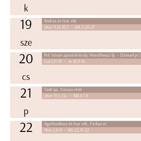
k
19
András és tsai. vtk.
2Kor 9,12-10,7 • Mk 3,20-27
sze
20
Pol. István apostoli király, Hierotheosz fp. – (Sámuel pr.)
Gal 1,11-19 • Jn 10,9-16
cs
21
Tádé ap., Vassza vtnő
2Kor 11,5-21a • Mk 4,1-9
p
22
Agathonikosz és tsai. vtk., Farkas vt.
1Kor 2,6-9 • Mt 22,15-22