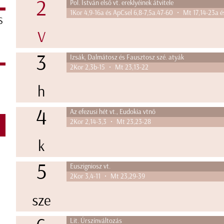
2
Pol. István első vt. ereklyéinek átvitele
1Kor 4,9-16a és ApCsel 6,8-7,5a.47-60 • Mt 17,14-23a é
S
V
3
Izsák, Dalmátosz és Fausztosz szé. atyák
2Kor 2,3b-15 • Mt 23,13-22
h
4
Az efezusi hét vt., Eudokia vtnő
2Kor 2,14-3,3 • Mt 23,23-28
S
k
5
Euszigniosz vt.
2Kor 3,4-11 • Mt 23,29-39
sze
Lit. Úrszínváltozás