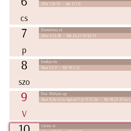
6
2Pét 1,10-19 • Mt 17,1-9
cs
7
Dometiosz vt.
2Kor 4,13-18 • Mt 24,27-33.42-51
p
8
Emilián hv.
1Kor 1,3-9 • Mt 19,3-12
szo
9
Dox. Mátyás ap.
1Kor 9,2b-12 és ApCsel 1,12-17.21-26 • Mt 18,23-35 és L
V
10
Lőrinc vt.