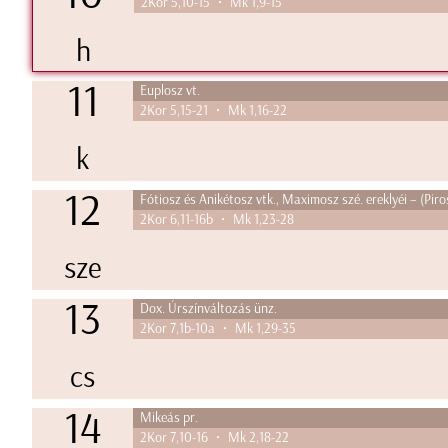
2Kor 5,10-15 • Mk 1,9-15
h
11
Euplosz vt.
2Kor 5,15-21 • Mk 1,16-22
k
12
Fótiosz és Anikétosz vtk., Maximosz szé. ereklyéi – (Piros
2Kor 6,11-16b • Mk 1,23-28
sze
13
Dox. Úrszínváltozás ünz.
2Kor 7,1b-10a • Mk 1,29-35
cs
14
Mikeás pr.
2Kor 7,10-16 • Mk 2,18-22