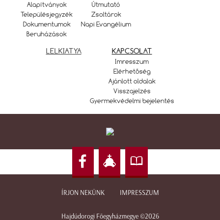
Alapítványok
Útmutató
Településjegyzék
Zsoltárok
Dokumentumok
Napi Evangélium
Beruházások
LELKIATYA
KAPCSOLAT
Imresszum
Elérhetőség
Ajánlott oldalak
Visszajelzés
Gyermekvédelmi bejelentés
ÍRJON NEKÜNK
IMPRESSZUM
Hajdúdorogi Főegyházmegye ©2026