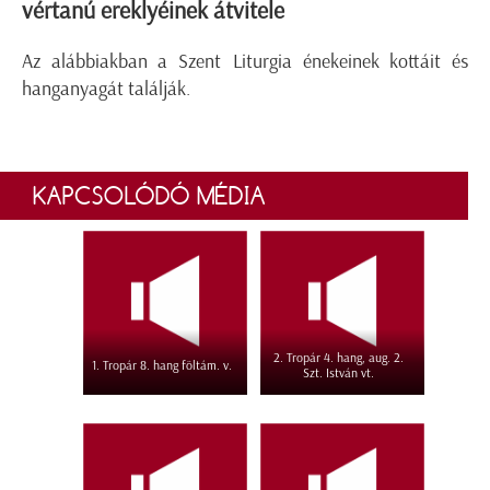
vértanú ereklyéinek átvitele
Az alábbiakban a Szent Liturgia énekeinek kottáit és
hanganyagát találják.
KAPCSOLÓDÓ MÉDIA
2. Tropár 4. hang, aug. 2.
1. Tropár 8. hang föltám. v.
Szt. István vt.