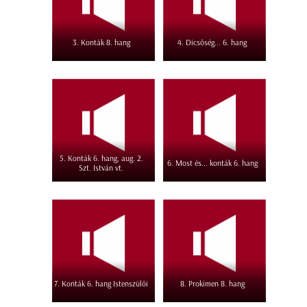
3. Konták 8. hang
4. Dicsőség... 6. hang
5. Konták 6. hang, aug. 2.
6. Most és... konták 6. hang
Szt. István vt.
7. Konták 6. hang Istenszülői
8. Prokimen 8. hang