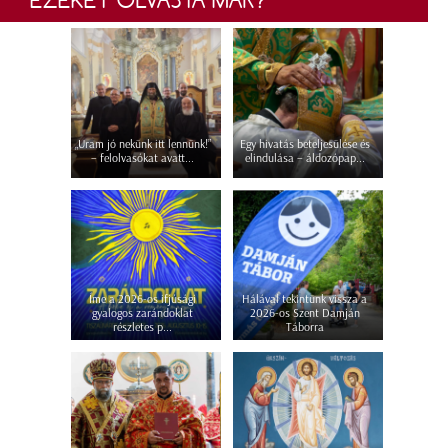
EZEKET OLVASTA MÁR?
„Uram jó nekünk itt lennünk!”
Egy hivatás beteljesülése és
– felolvasókat avatt...
elindulása – áldozópap...
Íme a 2026-os ifjúsági
Hálával tekintünk vissza a
gyalogos zarándoklat
2026-os Szent Damján
részletes p...
Táborra