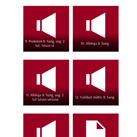
9. Prokimen 8. hang, aug. 2.
10. Alleluja 8. hang
Szt. István vt.
11. Alleluja 8. hang, aug. 2.
12. Valóban méltó, 8. hang
Szt István vértanú