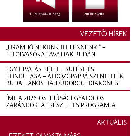
13. Miatyánk 8. hang
200802 kotta
VEZETŐ HÍREK
„URAM JÓ NEKÜNK ITT LENNÜNK!” –
FELOLVASÓKAT AVATTAK BUDÁN
EGY HIVATÁS BETELJESÜLÉSE ÉS
ELINDULÁSA – ÁLDOZÓPAPPÁ SZENTELTÉK
BUDAI JÁNOS HAJDÚDOROGI DIAKÓNUST
ÍME A 2026-OS IFJÚSÁGI GYALOGOS
ZARÁNDOKLAT RÉSZLETES PROGRAMJA
AKTUÁLIS