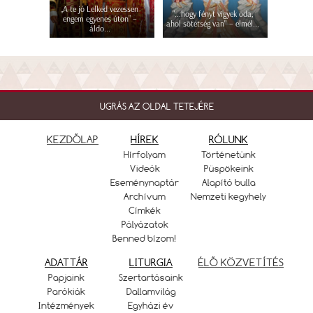
„A te jó Lelked vezessen
"...hogy fényt vigyek oda,
engem egyenes úton” –
ahol sötétség van" – elmél...
áldo...
UGRÁS AZ OLDAL TETEJÉRE
KEZDŐLAP
HÍREK
RÓLUNK
Hírfolyam
Történetünk
Videók
Püspökeink
Eseménynaptár
Alapító bulla
Archívum
Nemzeti kegyhely
Címkék
Pályázatok
Benned bízom!
ADATTÁR
LITURGIA
ÉLŐ KÖZVETÍTÉS
Papjaink
Szertartásaink
Parókiák
Dallamvilág
Intézmények
Egyházi év