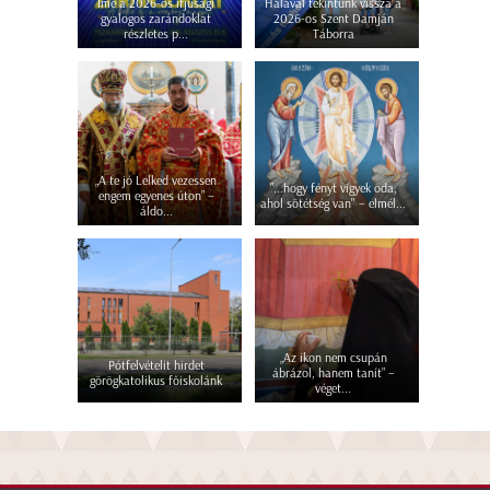
Íme a 2026-os ifjúsági
Hálával tekintünk vissza a
gyalogos zarándoklat
2026-os Szent Damján
részletes p...
Táborra
„A te jó Lelked vezessen
"...hogy fényt vigyek oda,
engem egyenes úton” –
ahol sötétség van" – elmél...
áldo...
„Az ikon nem csupán
Pótfelvételit hirdet
ábrázol, hanem tanít” –
görögkatolikus főiskolánk
véget...