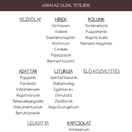
UGRÁS AZ OLDAL TETEJÉRE
KEZDŐLAP
HÍREK
RÓLUNK
Hírfolyam
Történetünk
Videók
Püspökeink
Eseménynaptár
Alapító bulla
Archívum
Nemzeti kegyhely
Címkék
Pályázatok
Benned bízom!
ADATTÁR
LITURGIA
ÉLŐ KÖZVETÍTÉS
Papjaink
Szertartásaink
Parókiák
Dallamvilág
Intézmények
Egyházi év
Alapítványok
Útmutató
Településjegyzék
Zsoltárok
Dokumentumok
Napi Evangélium
Beruházások
LELKIATYA
KAPCSOLAT
Imresszum