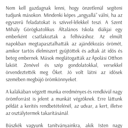
Nem kell gazdagnak lenni, hogy önzetlenül segíteni
tudjunk másokon. Mindenki képes „angyallá” válni, ha az
egyszerű feladatokat is szívvel-lélekkel teszi. A Szent
Mihály Görögkatolikus Általános Iskola diákjai egy
emberként csatlakoztak a felhíváshoz. Az elmúlt
napokban megtapasztalhatták az ajándékozás örömét,
amikor tartós élelmiszert gyűjtöttek és adtak át idős és
beteg embernek. Mások meglátogatták az Ápolási Otthon
lakóit. Zenével és szép gondolatokkal, versekkel
örvendeztették meg Őket. Jó volt látni az idősek
szemében megbújó örömkönnyeket.
A kalákában végzett munka eredményes és rendkívül nagy
örömforrást is jelent a munkát végzőknek. Erre láttunk
példát a kerítés rendbetételénél, az udvar, a kert, illetve
az osztálytermek takarításánál.
Büszkék vagyunk tanítványainkra, akik Isten nagy