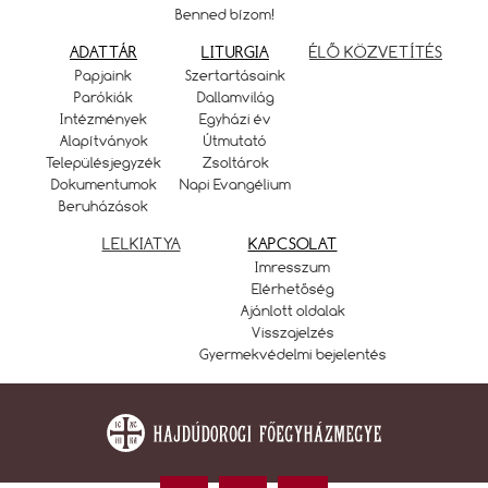
Benned bízom!
ADATTÁR
LITURGIA
ÉLŐ KÖZVETÍTÉS
Papjaink
Szertartásaink
Parókiák
Dallamvilág
Intézmények
Egyházi év
Alapítványok
Útmutató
Településjegyzék
Zsoltárok
Dokumentumok
Napi Evangélium
Beruházások
LELKIATYA
KAPCSOLAT
Imresszum
Elérhetőség
Ajánlott oldalak
Visszajelzés
Gyermekvédelmi bejelentés