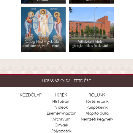
"...hogy fényt vigyek oda,
Pótfelvételit hirdet
ahol sötétség van" – elmél...
görögkatolikus főiskolánk
UGRÁS AZ OLDAL TETEJÉRE
KEZDŐLAP
HÍREK
RÓLUNK
Hírfolyam
Történetünk
Videók
Püspökeink
Eseménynaptár
Alapító bulla
Archívum
Nemzeti kegyhely
Címkék
Pályázatok