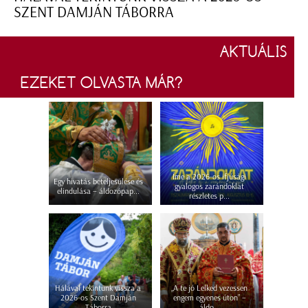
SZENT DAMJÁN TÁBORRA
AKTUÁLIS
EZEKET OLVASTA MÁR?
Íme a 2026-os ifjúsági
Egy hivatás beteljesülése és
gyalogos zarándoklat
elindulása – áldozópap...
részletes p...
Hálával tekintünk vissza a
„A te jó Lelked vezessen
2026-os Szent Damján
engem egyenes úton” –
Táborra
áldo...