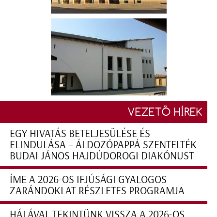
VEZETŐ HÍREK
EGY HIVATÁS BETELJESÜLÉSE ÉS
ELINDULÁSA – ÁLDOZÓPAPPÁ SZENTELTÉK
BUDAI JÁNOS HAJDÚDOROGI DIAKÓNUST
ÍME A 2026-OS IFJÚSÁGI GYALOGOS
ZARÁNDOKLAT RÉSZLETES PROGRAMJA
HÁLÁVAL TEKINTÜNK VISSZA A 2026-OS