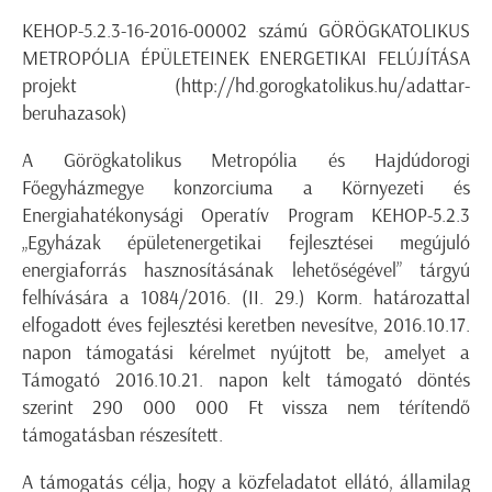
KEHOP-5.2.3-16-2016-00002 számú GÖRÖGKATOLIKUS
METROPÓLIA ÉPÜLETEINEK ENERGETIKAI FELÚJÍTÁSA
projekt (http://hd.gorogkatolikus.hu/adattar-
beruhazasok)
A Görögkatolikus Metropólia és Hajdúdorogi
Főegyházmegye konzorciuma a Környezeti és
Energiahatékonysági Operatív Program KEHOP-5.2.3
„Egyházak épületenergetikai fejlesztései megújuló
energiaforrás hasznosításának lehetőségével” tárgyú
felhívására a 1084/2016. (II. 29.) Korm. határozattal
elfogadott éves fejlesztési keretben nevesítve, 2016.10.17.
napon támogatási kérelmet nyújtott be, amelyet a
Támogató 2016.10.21. napon kelt támogató döntés
szerint 290 000 000 Ft vissza nem térítendő
támogatásban részesített.
A támogatás célja, hogy a közfeladatot ellátó, államilag