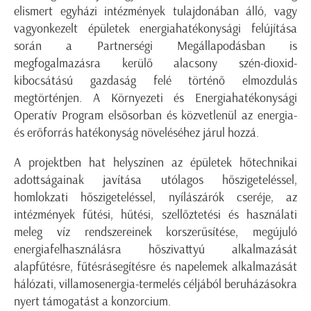
elismert egyházi intézmények tulajdonában álló, vagy
vagyonkezelt épületek energiahatékonysági felújítása
során a Partnerségi Megállapodásban is
megfogalmazásra kerülő alacsony szén-dioxid-
kibocsátású gazdaság felé történő elmozdulás
megtörténjen. A Környezeti és Energiahatékonysági
Operatív Program elsősorban és közvetlenül az energia-
és erőforrás hatékonyság növeléséhez járul hozzá.
A projektben hat helyszínen az épületek hőtechnikai
adottságainak javítása utólagos hőszigeteléssel,
homlokzati hőszigeteléssel, nyílászárók cseréje, az
intézmények fűtési, hűtési, szellőztetési és használati
meleg víz rendszereinek korszerűsítése, megújuló
energiafelhasználásra hőszivattyú alkalmazását
alapfűtésre, fűtésrásegítésre és napelemek alkalmazását
hálózati, villamosenergia-termelés céljából beruházásokra
nyert támogatást a konzorcium.