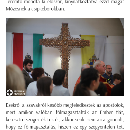
Teremtő mondta ki először, kinyilatkoztatva ezzel magát
Mózesnek a csipkeborokban.
Ezekről a szavakról később megfeledkeztek az apostolok,
mert amikor valóban fölmagasztalták az Ember fiát,
keresztre szögezték testét, akkor senki sem arra gondolt,
hogy ez fölmagasztalás, hiszen ez egy szégyentelen tett