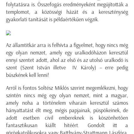
folytatásra is. Összefogás eredményeként megújították a
templomot, a közösségi házát és a kereszténység
gyakorlati tanítását is példaértékűen végzik.
Az államtitkár arra is felhívta a figyelmet, hogy nincs még
egy olyan nemzet, amely egy uralkodóházon keresztül
ennyi szentet adott, ahol az első és az utolsó uralkodó is
szent (Szent István illetve IV. Károly) – erre pedig
büszkének kell lenni!
Arról is fontos Soltész Miklós szerint megemlékezni, hogy
szintén nincs még egy olyan nemzet, mint a magyar,
amely noha a történelem viharain keresztül számos
hányattatást élt meg, mégis papjainak, püspökeinek, de
adott esetben civil embereknek is köszönhetően
fantasztikusan kiállt hitéért. Gondolt itt a
görögkatolikusokra vagy Batthyány-Strattmann Lászlóra,