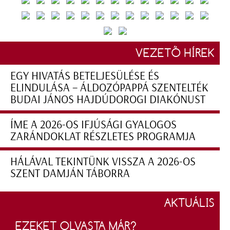
VEZETŐ HÍREK
EGY HIVATÁS BETELJESÜLÉSE ÉS
ELINDULÁSA – ÁLDOZÓPAPPÁ SZENTELTÉK
BUDAI JÁNOS HAJDÚDOROGI DIAKÓNUST
ÍME A 2026-OS IFJÚSÁGI GYALOGOS
ZARÁNDOKLAT RÉSZLETES PROGRAMJA
HÁLÁVAL TEKINTÜNK VISSZA A 2026-OS
SZENT DAMJÁN TÁBORRA
AKTUÁLIS
EZEKET OLVASTA MÁR?