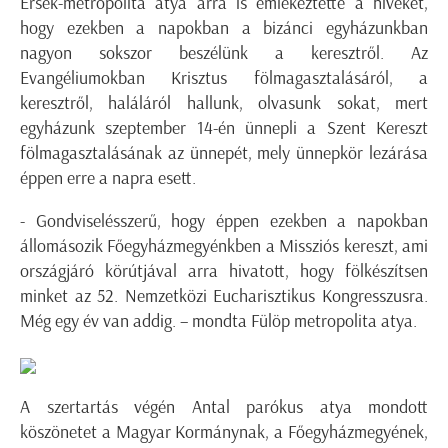
Érsek-metropolita atya arra is emlékeztette a híveket,
hogy ezekben a napokban a bizánci egyházunkban
nagyon sokszor beszélünk a keresztről. Az
Evangéliumokban Krisztus fölmagasztalásáról, a
keresztről, haláláról hallunk, olvasunk sokat, mert
egyházunk szeptember 14-én ünnepli a Szent Kereszt
fölmagasztalásának az ünnepét, mely ünnepkör lezárása
éppen erre a napra esett.
- Gondviselésszerű, hogy éppen ezekben a napokban
állomásozik Főegyházmegyénkben a Missziós kereszt, ami
országjáró körútjával arra hivatott, hogy fölkészítsen
minket az 52. Nemzetközi Eucharisztikus Kongresszusra.
Még egy év van addig. – mondta Fülöp metropolita atya.
A szertartás végén Antal parókus atya mondott
köszönetet a Magyar Kormánynak, a Főegyházmegyének,