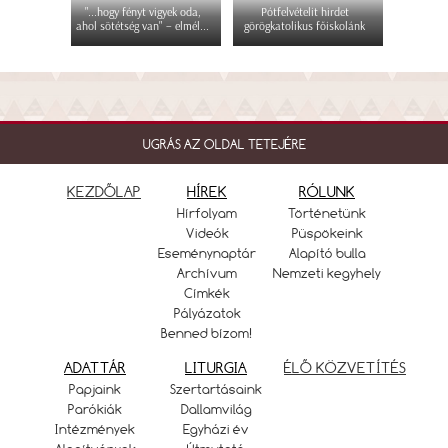
"...hogy fényt vigyek oda,
Pótfelvételit hirdet
ahol sötétség van" – elmél...
görögkatolikus főiskolánk
UGRÁS AZ OLDAL TETEJÉRE
KEZDŐLAP
HÍREK
RÓLUNK
Hírfolyam
Történetünk
Videók
Püspökeink
Eseménynaptár
Alapító bulla
Archívum
Nemzeti kegyhely
Címkék
Pályázatok
Benned bízom!
ADATTÁR
LITURGIA
ÉLŐ KÖZVETÍTÉS
Papjaink
Szertartásaink
Parókiák
Dallamvilág
Intézmények
Egyházi év