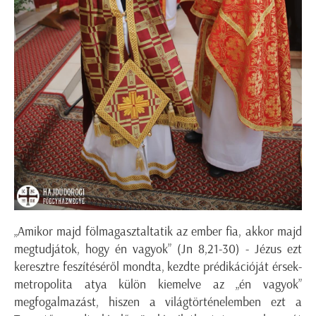
„Amikor majd fölmagasztaltatik az ember fia, akkor majd
megtudjátok, hogy én vagyok” (Jn 8,21-30) - Jézus ezt
keresztre feszítéséről mondta, kezdte prédikációját érsek-
metropolita atya külön kiemelve az „én vagyok”
megfogalmazást, hiszen a világtörténelemben ezt a