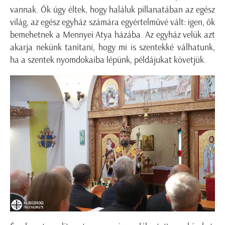
vannak. Ők úgy éltek, hogy haláluk pillanatában az egész
világ, az egész egyház számára egyértelművé vált: igen, ők
bemehetnek a Mennyei Atya házába. Az egyház velük azt
akarja nekünk tanítani, hogy mi is szentekké válhatunk,
ha a szentek nyomdokaiba lépünk, példájukat követjük.