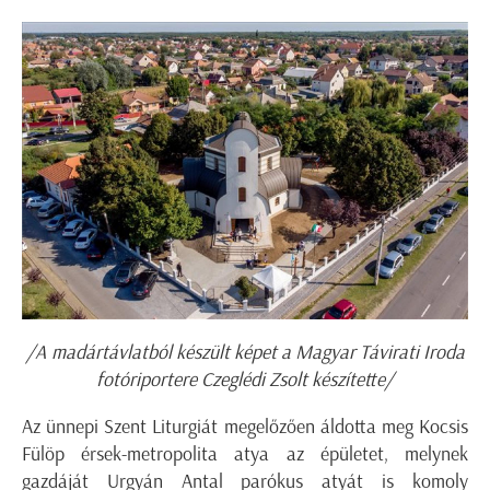
/A madártávlatból készült képet a Magyar Távirati Iroda
fotóriportere Czeglédi Zsolt készítette/
Az ünnepi Szent Liturgiát megelőzően áldotta meg Kocsis
Fülöp érsek-metropolita atya az épületet, melynek
gazdáját Urgyán Antal parókus atyát is komoly