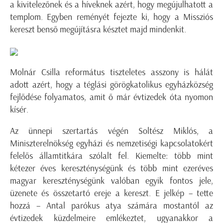
a kivitelezőnek és a híveknek azért, hogy megújulhatott a
templom. Egyben reményét fejezte ki, hogy a Missziós
kereszt benső megújításra késztet majd mindenkit.
Molnár Csilla református tiszteletes asszony is hálát
adott azért, hogy a téglási görögkatolikus egyházközség
fejlődése folyamatos, amit ő már évtizedek óta nyomon
kísér.
Az ünnepi szertartás végén Soltész Miklós, a
Miniszterelnökség egyházi és nemzetiségi kapcsolatokért
felelős államtitkára szólalt fel. Kiemelte: több mint
kétezer éves kereszténységünk és több mint ezeréves
magyar kereszténységünk valóban egyik fontos jele,
üzenete és összetartó ereje a kereszt. E jelkép – tette
hozzá – Antal parókus atya számára mostantól az
évtizedek küzdelmeire emlékeztet, ugyanakkor a