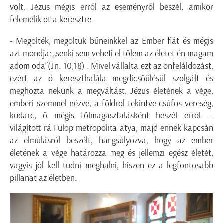
volt. Jézus mégis erről az eseményről beszél, amikor
felemelik őt a keresztre.
- Megölték, megöltük bűneinkkel az Ember fiát és mégis
azt mondja: „senki sem veheti el tőlem az életet én magam
adom oda”(Jn. 10,18) . Mivel vállalta ezt az önfeláldozást,
ezért az ő kereszthalála megdicsőülésül szolgált és
meghozta nekünk a megváltást. Jézus életének a vége,
emberi szemmel nézve, a földről tekintve csúfos vereség,
kudarc, ő mégis fölmagasztalásként beszél erről. –
világított rá Fülöp metropolita atya, majd ennek kapcsán
az elmúlásról beszélt, hangsúlyozva, hogy az ember
életének a vége határozza meg és jellemzi egész életét,
vagyis jól kell tudni meghalni, hiszen ez a legfontosabb
pillanat az életben.