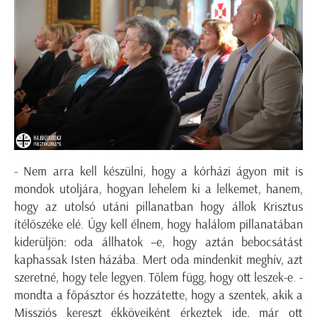
- Nem arra kell készülni, hogy a kórházi ágyon mit is
mondok utoljára, hogyan lehelem ki a lelkemet, hanem,
hogy az utolsó utáni pillanatban hogy állok Krisztus
ítélőszéke elé. Úgy kell élnem, hogy halálom pillanatában
kiderüljön: oda állhatok –e, hogy aztán bebocsátást
kaphassak Isten házába. Mert oda mindenkit meghív, azt
szeretné, hogy tele legyen. Tőlem függ, hogy ott leszek-e. -
mondta a főpásztor és hozzátette, hogy a szentek, akik a
Missziós kereszt ékköveiként érkeztek ide, már ott