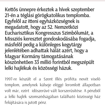
Kettős ünnepre érkeztek a hívek szeptember
21-én a téglási görögkatolikus templomba.
Egyfelől az itteni egyházközségnek is
megadatott, hogy az 52. Nemzetközi
Eucharisztikus Kongresszus Szimbólumát, a
Missziós keresztet gondoskodásába fogadja,
másfelől pedig a különleges kegytárgy
jelenlétében adhattak hálát azért, hogy a
Magyar Kormány támogatásának
köszönhetően 33 millió forintból megszépült
lelki hajlékuk és közösségi házuk.
1997-re készült el a Szent Illés próféta nevét viselő
templom, amelynek külseje eléggé leromlott állapotban
volt már, ezért időszerűvé vált korszerűsítése. A pénzből
a lelki hajlék szomszédságában található közösségi ház
felújítására is jutott pénz.