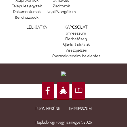
Alapítványok
Útmutató
Településjegyzék
Zsoltárok
Dokumentumok
Napi Evangélium
Beruházások
LELKIATYA
KAPCSOLAT
Imresszum
Elérhetőség
Ajánlott oldalak
Visszajelzés
Gyermekvédelmi bejelentés
ÍRJON NEKÜNK
IMPRESSZUM
Hajdúdorogi Főegyházmegye ©2026