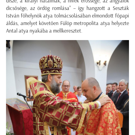
dísze, a királyi hatalmak, a hívek erőssége, az angyalok
dicsősége, az ördög romlása” – így hangzott a Seszták
István főhelynök atya tolmácsolásában elmondott főpapi
áldás, amelyet követően Fülöp metropolita atya helyezte
Antal atya nyakába a mellkeresztet.