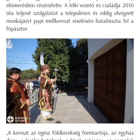
elismerésben részesítette. A lelki vezető és családja 2010
óta teljesít szolgálatot a településen és eddig elvégzett
munkájáért papi mellkereszt viselésére hatalmazta fel a
főpásztor.
„A kereszt az egész földkerekség fönntartója, az egyház