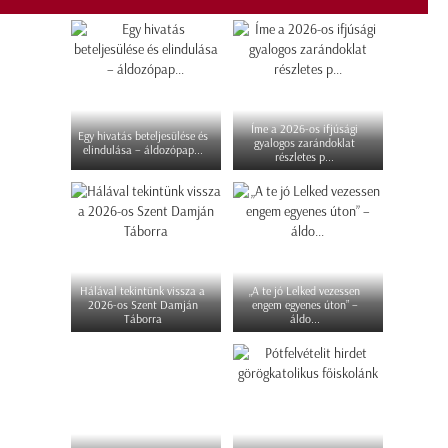
Íme a 2026-os ifjúsági
Egy hivatás beteljesülése és
gyalogos zarándoklat
elindulása – áldozópap...
részletes p...
Hálával tekintünk vissza a
„A te jó Lelked vezessen
2026-os Szent Damján
engem egyenes úton” –
Táborra
áldo...