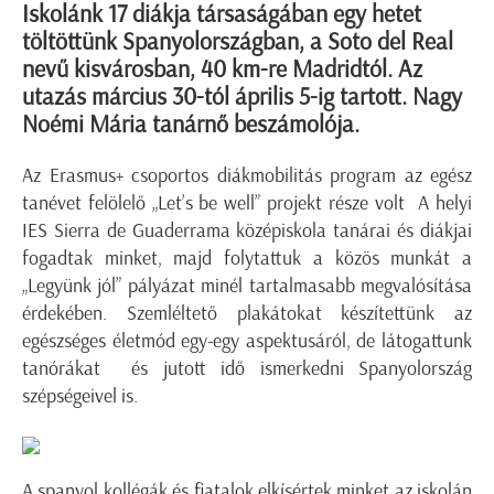
Iskolánk 17 diákja társaságában egy hetet
töltöttünk Spanyolországban, a Soto del Real
nevű kisvárosban, 40 km-re Madridtól. Az
utazás március 30-tól április 5-ig tartott. Nagy
Noémi Mária tanárnő beszámolója.
Az Erasmus+ csoportos diákmobilitás program az egész
tanévet felölelő „Let’s be well” projekt része volt A helyi
IES Sierra de Guaderrama középiskola tanárai és diákjai
fogadtak minket, majd folytattuk a közös munkát a
„Legyünk jól” pályázat minél tartalmasabb megvalósítása
érdekében. Szemléltető plakátokat készítettünk az
egészséges életmód egy-egy aspektusáról, de látogattunk
tanórákat és jutott idő ismerkedni Spanyolország
szépségeivel is.
A spanyol kollégák és fiatalok elkísértek minket az iskolán