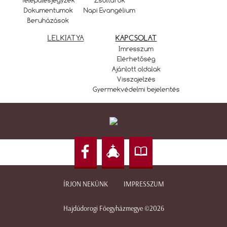
Településjegyzék
Zsoltárok
Dokumentumok
Napi Evangélium
Beruházások
LELKIATYA
KAPCSOLAT
Imresszum
Elérhetőség
Ajánlott oldalak
Visszajelzés
Gyermekvédelmi bejelentés
ÍRJON NEKÜNK
IMPRESSZUM
Hajdúdorogi Főegyházmegye ©2026