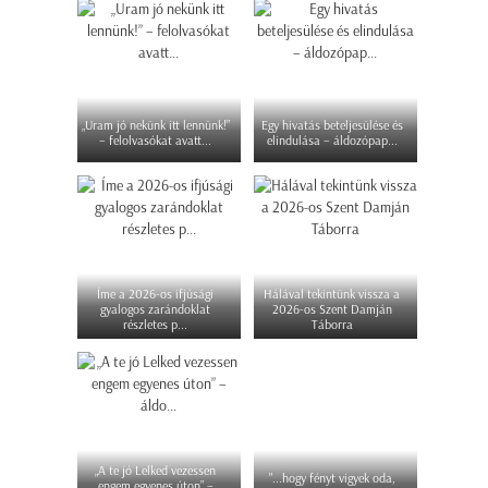
„Uram jó nekünk itt lennünk!”
Egy hivatás beteljesülése és
– felolvasókat avatt...
elindulása – áldozópap...
Íme a 2026-os ifjúsági
Hálával tekintünk vissza a
gyalogos zarándoklat
2026-os Szent Damján
részletes p...
Táborra
„A te jó Lelked vezessen
"...hogy fényt vigyek oda,
engem egyenes úton” –