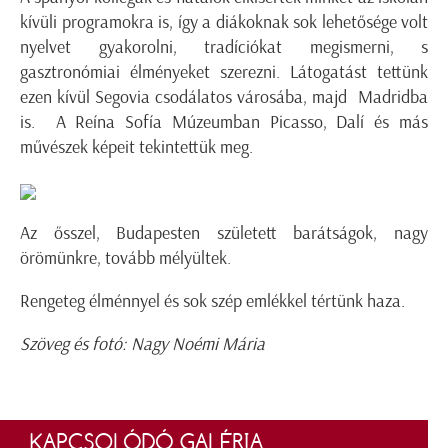
kívüli programokra is, így a diákoknak sok lehetősége volt
nyelvet gyakorolni, tradíciókat megismerni, s
gasztronómiai élményeket szerezni. Látogatást tettünk
ezen kívül Segovia csodálatos városába, majd Madridba
is. A Reína Sofía Múzeumban Picasso, Dalí és más
művészek képeit tekintettük meg.
Az ősszel, Budapesten született barátságok, nagy
örömünkre, tovább mélyültek.
Rengeteg élménnyel és sok szép emlékkel tértünk haza.
Szöveg és fotó: Nagy Noémi Mária
KAPCSOLÓDÓ GALÉRIA