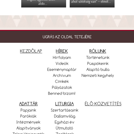
ahol sötétség van" – elmél...
áldo...
UGRÁS AZ OLDAL TETEJÉRE
KEZDŐLAP
HÍREK
RÓLUNK
Hírfolyam
Történetünk
Videók
Püspökeink
Eseménynaptár
Alapító bulla
Archívum
Nemzeti kegyhely
Címkék
Pályázatok
Benned bízom!
ADATTÁR
LITURGIA
ÉLŐ KÖZVETÍTÉS
Papjaink
Szertartásaink
Parókiák
Dallamvilág
Intézmények
Egyházi év
Alapítványok
Útmutató