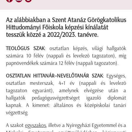
Az alábbiakban a Szent Atanáz Görögkatolikus
Hittudományi Főiskola képzési kínálatát
tesszük közzé a 2022/2023. tanévre.
TEOLÓGUS SZAK
: osztatlan képzés, világi hallgatók
számára 10 félév (nappali és levelező tagozaton), míg
papnövendékek számára 12 félév (nappali tagozaton).
OSZTATLAN HITTANÁR–NEVELŐTANÁR SZAK
: Egységes,
osztatlan mesterszak, 4+1 év (nappali és levelező
tagozaton egyaránt), amelynek elvégzése után a
hallgatók pedagógusvégzettséget igazoló diplomát
kapnak. A kimenet: általános és középiskolai tanári
végzettség.
A szakot
egyszakos
, illetve a Nyíregyházi Egyetemmel és a