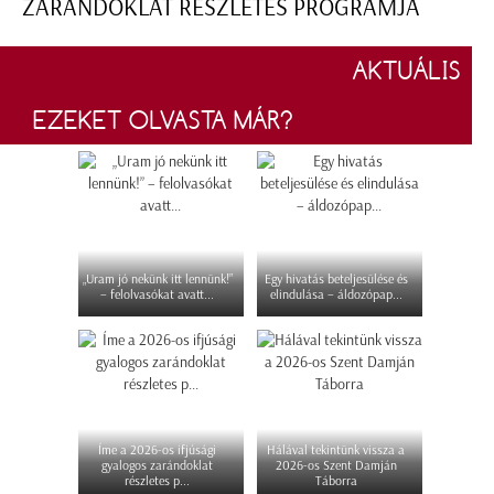
ZARÁNDOKLAT RÉSZLETES PROGRAMJA
AKTUÁLIS
EZEKET OLVASTA MÁR?
„Uram jó nekünk itt lennünk!”
Egy hivatás beteljesülése és
– felolvasókat avatt...
elindulása – áldozópap...
Íme a 2026-os ifjúsági
Hálával tekintünk vissza a
gyalogos zarándoklat
2026-os Szent Damján
részletes p...
Táborra