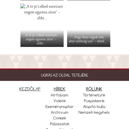
„A te jó Lelked vezessen
"...hogy fényt vigyek oda,
engem egyenes úton” –
ahol sötétség van" – elmél...
áldo...
UGRÁS AZ OLDAL TETEJÉRE
KEZDŐLAP
HÍREK
RÓLUNK
Hírfolyam
Történetünk
Videók
Püspökeink
Eseménynaptár
Alapító bulla
Archívum
Nemzeti kegyhely
Címkék
Pályázatok