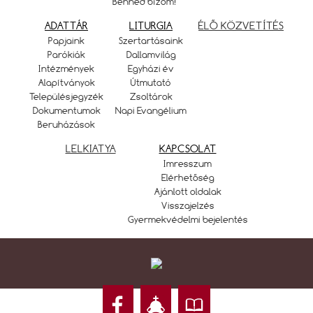
Benned bízom!
ADATTÁR
LITURGIA
ÉLŐ KÖZVETÍTÉS
Papjaink
Szertartásaink
Parókiák
Dallamvilág
Intézmények
Egyházi év
Alapítványok
Útmutató
Településjegyzék
Zsoltárok
Dokumentumok
Napi Evangélium
Beruházások
LELKIATYA
KAPCSOLAT
Imresszum
Elérhetőség
Ajánlott oldalak
Visszajelzés
Gyermekvédelmi bejelentés