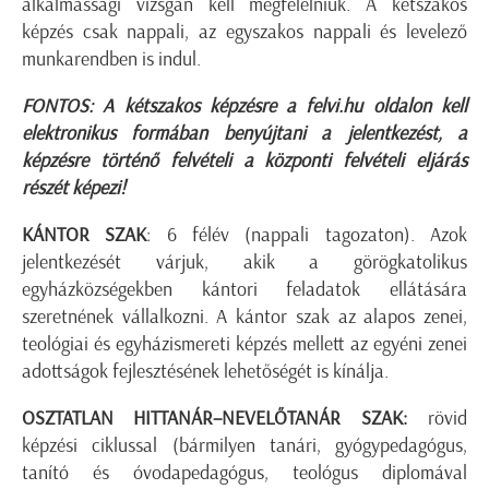
alkalmassági vizsgán kell megfelelniük. A kétszakos
képzés csak nappali, az egyszakos nappali és levelező
munkarendben is indul.
FONTOS: A kétszakos képzésre a felvi.hu oldalon kell
elektronikus formában benyújtani a jelentkezést, a
képzésre történő felvételi a központi felvételi eljárás
részét képezi!
KÁNTOR SZAK
: 6 félév (nappali tagozaton). Azok
jelentkezését várjuk, akik a görögkatolikus
egyházközségekben kántori feladatok ellátására
szeretnének vállalkozni. A kántor szak az alapos zenei,
teológiai és egyházismereti képzés mellett az egyéni zenei
adottságok fejlesztésének lehetőségét is kínálja.
OSZTATLAN HITTANÁR–NEVELŐTANÁR SZAK:
rövid
képzési ciklussal (bármilyen tanári, gyógypedagógus,
tanító és óvodapedagógus, teológus diplomával