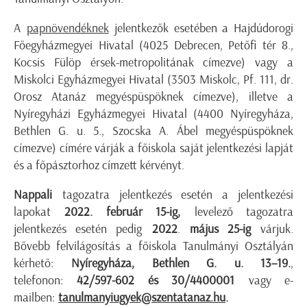
A
papnövendéknek
jelentkezők esetében a Hajdúdorogi
Főegyházmegyei Hivatal (4025 Debrecen, Petőfi tér 8.,
Kocsis Fülöp érsek-metropolitának címezve) vagy a
Miskolci Egyházmegyei Hivatal (3503 Miskolc, Pf. 111, dr.
Orosz Atanáz megyéspüspöknek címezve), illetve a
Nyíregyházi Egyházmegyei Hivatal (4400 Nyíregyháza,
Bethlen G. u. 5., Szocska A. Ábel megyéspüspöknek
címezve) címére várják a főiskola saját jelentkezési lapját
és a főpásztorhoz címzett kérvényt.
Nappali
tagozatra jelentkezés esetén a jelentkezési
lapokat
2022. február 15-ig,
levelező tagozatra
jelentkezés esetén pedig
2022
.
május 25-ig
várjuk.
Bővebb felvilágosítás a főiskola Tanulmányi Osztályán
kérhető:
Nyíregyháza, Bethlen G. u. 13–19.
,
telefonon:
42/597-602 és 30/4400001
vagy e-
mailben:
tanulmanyiugyek@szentatanaz.hu
.