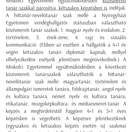
Miskolci Egyetemmel együttműködésben
közismereti
tanár szakkal párosítva, kétszakos képzésben is
indítjuk.
A hittanár-nevelőtanár szak mellé a Nyíregyházi
Egyetemen vendéghallgatói státuszban választható
közismereti tanár szakok: 1. magyar nyelv és irodalom, 2.
történelem, 3. ének-zene, 4. rajz és vizuális
kommunikáció. (Ebben az esetben a hallgatók a 4+1 év
végén kétszakos tanári diplomát kapnak, mellyel
elhelyezkedési esélyeik jelentősen megnövekednek.) A
Miskolci Egyetemmel együttműködésben a következő
közismereti tanárszakok választhatók a hittanár-
nevelőtanár szak mellé: magyartanár, történelem és
állampolgári ismeretek tanára, földrajztanár, angol nyelv
és kultúra tanára, német nyelv és kultúra tanára,
etikatanár, mozgóképkultúra- és médiaismeret-tanár. A
képzés a meghirdetéstől függően 4+1 és 5+1 éves
képzésben is végezhető. A képzésre jelentkezőknek
(egyszakos és kétszakos képzés esetén is) szakmai