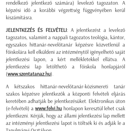
rendelkező jelentkező számára) levelező tagozaton. A
képzési idő a korábbi végzettség függvényében kerül
kiszámításra.
JELENTKEZÉS ÉS FELVÉTELI
: A jelentkezést a levelező
tagozatos, valamint a nappali tagozatos teológia, kántor,
egyszakos hittanár-nevelőtanár képzésre közvetlenül a
főiskolára kell elküldeni az intézménytől igényelhető saját
jelentkezési lapon, a kért mellékletekkel ellátva. A
jelentkezési lap letölthető a főiskola honlapjáról
(
www.szentatanaz.hu
).
A kétszakos hittanár-nevelőtanár-közismereti tanár
szakos képzésre jelentkezők a központi felvételi eljárás
keretében adhatják be jelentkezésüket. Elektronikus úton
(e-felvételi) a
www.felvi.hu
honlapon keresztül lehet csak
jelentkezni. Kérjük, hogy az állami jelentkezési lap mellett
az intézményi jelentkezési lapot is töltsék ki és adják le a
Tanulmányi Osztályon.