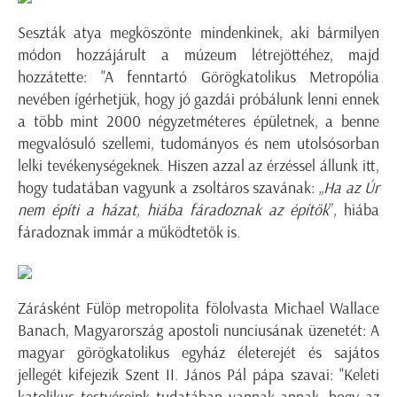
Seszták atya megköszönte mindenkinek, aki bármilyen
módon hozzájárult a múzeum létrejöttéhez, majd
hozzátette: "A fenntartó Görögkatolikus Metropólia
nevében ígérhetjük, hogy jó gazdái próbálunk lenni ennek
a több mint 2000 négyzetméteres épületnek, a benne
megvalósuló szellemi, tudományos és nem utolsósorban
lelki tevékenységeknek. Hiszen azzal az érzéssel állunk itt,
hogy tudatában vagyunk a zsoltáros szavának: „
Ha az Úr
nem építi a házat, hiába fáradoznak az építők
”, hiába
fáradoznak immár a működtetők is.
Zárásként Fülöp metropolita fölolvasta Michael Wallace
Banach, Magyarország apostoli nunciusának üzenetét: A
magyar görögkatolikus egyház életerejét és sajátos
jellegét kifejezik Szent II. János Pál pápa szavai: "Keleti