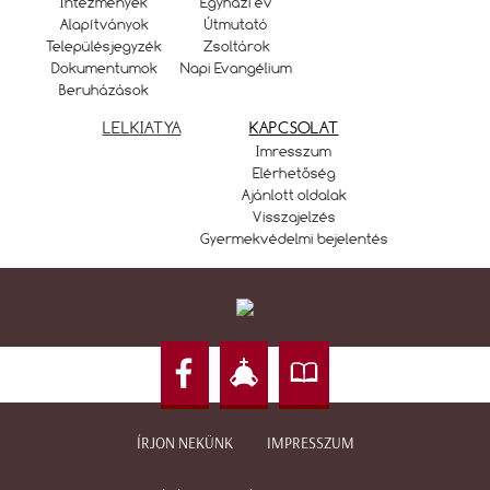
Intézmények
Egyházi év
Alapítványok
Útmutató
Településjegyzék
Zsoltárok
Dokumentumok
Napi Evangélium
Beruházások
LELKIATYA
KAPCSOLAT
Imresszum
Elérhetőség
Ajánlott oldalak
Visszajelzés
Gyermekvédelmi bejelentés
ÍRJON NEKÜNK
IMPRESSZUM