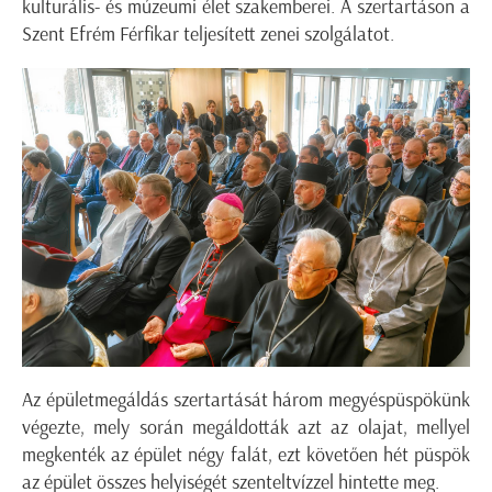
kulturális- és múzeumi élet szakemberei. A szertartáson a
Szent Efrém Férfikar teljesített zenei szolgálatot.
Az épületmegáldás szertartását három megyéspüspökünk
végezte, mely során megáldották azt az olajat, mellyel
megkenték az épület négy falát, ezt követően hét püspök
az épület összes helyiségét szenteltvízzel hintette meg.