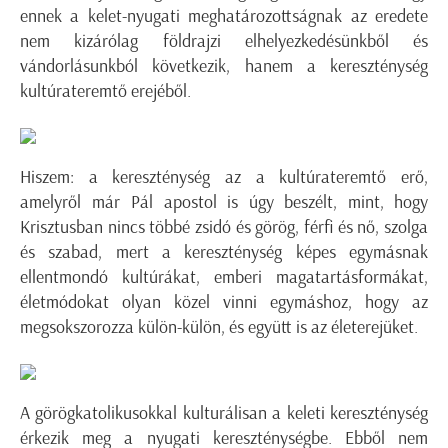
ennek a kelet-nyugati meghatározottságnak az eredete
nem kizárólag földrajzi elhelyezkedésünkből és
vándorlásunkból következik, hanem a kereszténység
kultúrateremtő erejéből.
Hiszem: a kereszténység az a kultúrateremtő erő,
amelyről már Pál apostol is úgy beszélt, mint, hogy
Krisztusban nincs többé zsidó és görög, férfi és nő, szolga
és szabad, mert a kereszténység képes egymásnak
ellentmondó kultúrákat, emberi magatartásformákat,
életmódokat olyan közel vinni egymáshoz, hogy az
megsokszorozza külön-külön, és együtt is az életerejüket.
A görögkatolikusokkal kulturálisan a keleti kereszténység
érkezik meg a nyugati kereszténységbe. Ebből nem