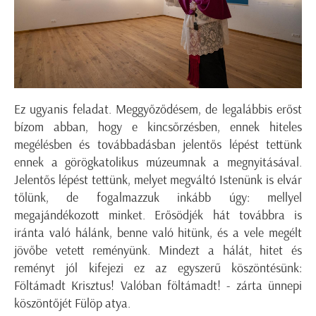
Ez ugyanis feladat. Meggyőződésem, de legalábbis erőst
bízom abban, hogy e kincsőrzésben, ennek hiteles
megélésben és továbbadásban jelentős lépést tettünk
ennek a görögkatolikus múzeumnak a megnyitásával.
Jelentős lépést tettünk, melyet megváltó Istenünk is elvár
tőlünk, de fogalmazzuk inkább úgy: mellyel
megajándékozott minket. Erősödjék hát továbbra is
iránta való hálánk, benne való hitünk, és a vele megélt
jövőbe vetett reményünk. Mindezt a hálát, hitet és
reményt jól kifejezi ez az egyszerű köszöntésünk:
Föltámadt Krisztus! Valóban föltámadt! - zárta ünnepi
köszöntőjét Fülöp atya.