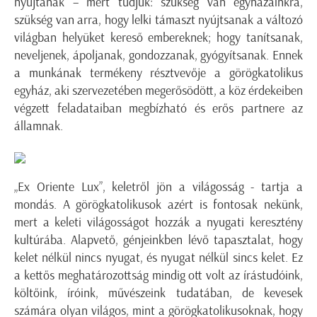
nyújtanak – mert tudjuk: szükség van egyházainkra,
szükség van arra, hogy lelki támaszt nyújtsanak a változó
világban helyüket kereső embereknek; hogy tanítsanak,
neveljenek, ápoljanak, gondozzanak, gyógyítsanak. Ennek
a munkának termékeny résztvevője a görögkatolikus
egyház, aki szervezetében megerősödött, a köz érdekeiben
végzett feladataiban megbízható és erős partnere az
államnak.
„Ex Oriente Lux”, keletről jön a világosság - tartja a
mondás. A görögkatolikusok azért is fontosak nekünk,
mert a keleti világosságot hozzák a nyugati keresztény
kultúrába. Alapvető, génjeinkben lévő tapasztalat, hogy
kelet nélkül nincs nyugat, és nyugat nélkül sincs kelet. Ez
a kettős meghatározottság mindig ott volt az írástudóink,
költőink, íróink, művészeink tudatában, de kevesek
számára olyan világos, mint a görögkatolikusoknak, hogy