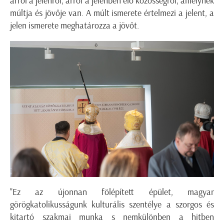
arról a jelenről, arról a jelenben élő közösségről, amelynek
múltja és jövője van. A múlt ismerete értelmezi a jelent, a
jelen ismerete meghatározza a jövőt.
"Ez az újonnan fölépített épület, magyar
görögkatolikusságunk kulturális szentélye a szorgos és
kitartó szakmai munka s nemkülönben a hitben