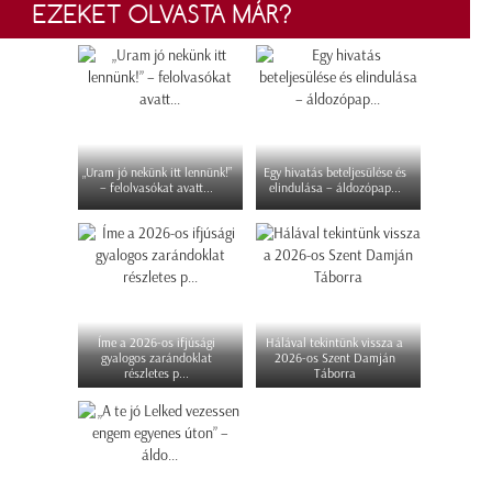
EZEKET OLVASTA MÁR?
„Uram jó nekünk itt lennünk!”
Egy hivatás beteljesülése és
– felolvasókat avatt...
elindulása – áldozópap...
Íme a 2026-os ifjúsági
Hálával tekintünk vissza a
gyalogos zarándoklat
2026-os Szent Damján
részletes p...
Táborra