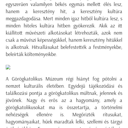
egyszerűen valamilyen békés egymás mellett élés lesz,
hanem a keresztény hit, a keresztény kultúra
meggazdagodása. Mert minden igaz hitből kultúra lesz, s
minden hiteles kultúra hitben gyökerezik. Akik az itt
kiállított művészeti alkotásokat létrehozták, azok nem
csak a művészi képességükkel, hanem keresztény hitükkel
is alkotnak. Hitvallásukat belefestették a festményekbe,
beleírták költeményeikbe.
A Görögkatolikus Múzeum régi hiányt fog pótolni a
nemzet kulturális életében. Egyidejű tájékozódási és
találkozási pontja a görögkatolikus múltnak, jelennek és
jövőnek. Nagy és erős az a hagyomány, amely a
görögkatolikusokat ma is összetartja, a történelmi
nehézségek ellenére is. Megőrizték rítusukat,
hagyományaikat, hűek maradtak lelki, szellemi és tárgyi