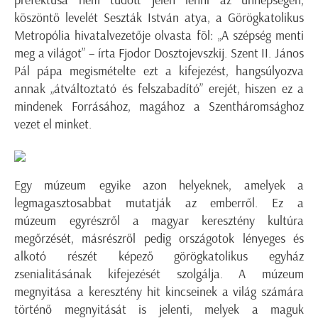
prefektusa nem tudott jelen lenni az ünnepségen,
köszöntő levelét Seszták István atya, a Görögkatolikus
Metropólia hivatalvezetője olvasta föl: „A szépség menti
meg a világot” – írta Fjodor Dosztojevszkij. Szent II. János
Pál pápa megismételte ezt a kifejezést, hangsúlyozva
annak „átváltoztató és felszabadító” erejét, hiszen ez a
mindenek Forrásához, magához a Szentháromsághoz
vezet el minket.
Egy múzeum egyike azon helyeknek, amelyek a
legmagasztosabbat mutatják az emberről. Ez a
múzeum egyrészről a magyar keresztény kultúra
megőrzését, másrészről pedig országotok lényeges és
alkotó részét képező görögkatolikus egyház
zsenialitásának kifejezését szolgálja. A múzeum
megnyitása a keresztény hit kincseinek a világ számára
történő megnyitását is jelenti, melyek a maguk