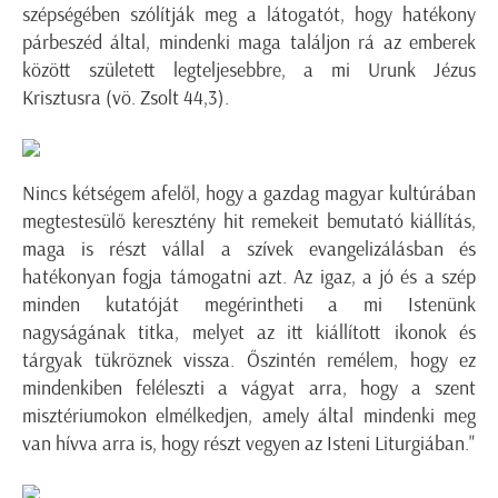
szépségében szólítják meg a látogatót, hogy hatékony
párbeszéd által, mindenki maga találjon rá az emberek
között született legteljesebbre, a mi Urunk Jézus
Krisztusra (vö. Zsolt 44,3).
Nincs kétségem afelől, hogy a gazdag magyar kultúrában
megtestesülő keresztény hit remekeit bemutató kiállítás,
maga is részt vállal a szívek evangelizálásban és
hatékonyan fogja támogatni azt. Az igaz, a jó és a szép
minden kutatóját megérintheti a mi Istenünk
nagyságának titka, melyet az itt kiállított ikonok és
tárgyak tükröznek vissza. Őszintén remélem, hogy ez
mindenkiben feléleszti a vágyat arra, hogy a szent
misztériumokon elmélkedjen, amely által mindenki meg
van hívva arra is, hogy részt vegyen az Isteni Liturgiában."