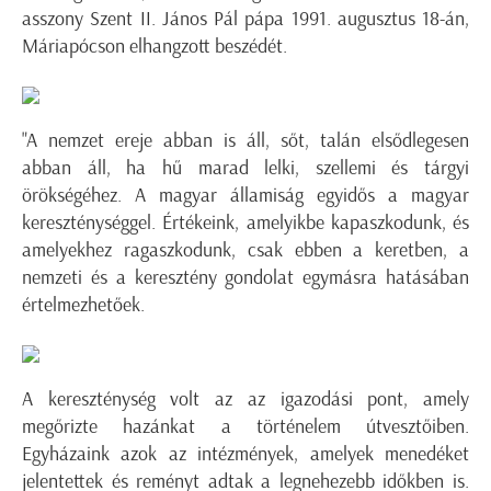
asszony Szent II. János Pál pápa 1991. augusztus 18-án,
Máriapócson elhangzott beszédét.
"A nemzet ereje abban is áll, sőt, talán elsődlegesen
abban áll, ha hű marad lelki, szellemi és tárgyi
örökségéhez. A magyar államiság egyidős a magyar
kereszténységgel. Értékeink, amelyikbe kapaszkodunk, és
amelyekhez ragaszkodunk, csak ebben a keretben, a
nemzeti és a keresztény gondolat egymásra hatásában
értelmezhetőek.
A kereszténység volt az az igazodási pont, amely
megőrizte hazánkat a történelem útvesztőiben.
Egyházaink azok az intézmények, amelyek menedéket
jelentettek és reményt adtak a legnehezebb időkben is.