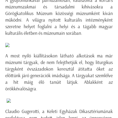
A gyűjtőmunkával párhuzamosan, válaszolva a kortárs
múzeumszakmai és társadalmi kihívásokra a
Görögkatolikus Múzeum közösségi múzeumként kíván
működni. A világra nyitott kulturális intézményként
szeretne helyet foglalni a helyi és a tágabb magyar
kulturális életben és múzeumain sorában.
A most nyíló kiállításokon látható alkotások ma már
múzeumi tárgyak, de nem felejthetjük el, hogy liturgikus
tárgyként évszázadokon keresztül átitatta őket az
előttünk járó generációk imádsága. A tárgyakat szemlélve
a hit máig élő tanúit látjuk. Ablakként az
örökkévalóságra.
Claudio Gugerotti, a Keleti Egyházak Dikasztériumának