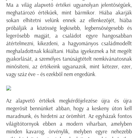
Ma a világ alapvető értékei ugyanolyan jelentőségűek,
meghatározó értékűek, mint bármikor. Hiába akarják
sokan elhitetni velünk ennek az ellenkezőjét, hiába
próbálják a közösség legkisebb, legbensőségesebb és
legerősebb magját, a családot egyre hangosabban
átértelmezni, kikezdeni, a hagyományos családmodellt
meghaladottnak kikiáltani. Hiába igyekeznek a hit megélt
gyakorlását, a személyes tanúságtételt nemkívánatosnak
minősíteni, az értékeink ugyanazok, mint kétezer, ezer,
vagy száz éve – és ezekből nem engedünk.
Az alapvető értékek megkérdőjelezése újra és újra
megerősít bennünket abban, hogy a keskeny úton kell
maradnunk, és hirdetni az örömhírt. Az egyházak fontos
világítótornyok ebben a modern viharban, amelyben
minden kavarog, örvénylik, melyben egyre nehezebb