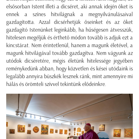
elsősorban Istent illeti a dicséret, aki annak idején őket is
ennek a színes hitvilágnak a megnyilvánulásaival
gazdagította. Azzal dicsérhetjük őseinket és az őket
gazdagító Istenünket leginkább, ha hűségesen átvesszük,
hitelesen megéljük és érthető módon tovább is adjuk ezt a
kincstárat. Nem érintetlenül, hanem a magunk életével, a
magunk hitvilágával tovább gazdagítva. Nem vágyunk az
utódok dicséretére, mégis életünk hitelessége jegyében
reménykedünk abban, hogy közvetlen és kései utódaink is
legalább annyira büszkék lesznek ránk, mint amennyire mi
hálás és örömteli szívvel tekintünk elődeinkre.