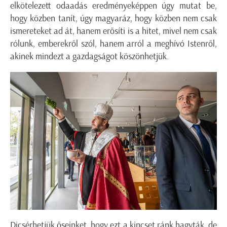
elkötelezett odaadás eredményeképpen úgy mutat be,
hogy közben tanít, úgy magyaráz, hogy közben nem csak
ismereteket ad át, hanem erősíti is a hitet, mivel nem csak
rólunk, emberekről szól, hanem arról a meghívó Istenről,
akinek mindezt a gazdagságot köszönhetjük.
Dicsérhetjük őseinket, hogy ezt a kincset ránk hagyták, de