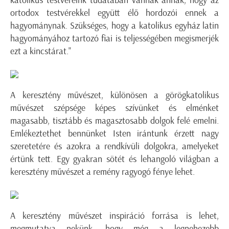
katolikus testvéreink tudatában vannak annak, hogy az
ortodox testvérekkel együtt élő hordozói ennek a
hagyománynak. Szükséges, hogy a katolikus egyház latin
hagyományához tartozó fiai is teljességében megismerjék
ezt a kincstárat."
A keresztény művészet, különösen a görögkatolikus
művészet szépsége képes szívünket és elménket
magasabb, tisztább és magasztosabb dolgok felé emelni.
Emlékeztethet bennünket Isten irántunk érzett nagy
szeretetére és azokra a rendkívüli dolgokra, amelyeket
értünk tett. Egy gyakran sötét és lehangoló világban a
keresztény művészet a remény ragyogó fénye lehet.
A keresztény művészet inspiráció forrása is lehet,
megmutatva nekünk, hogy még a legnehezebb