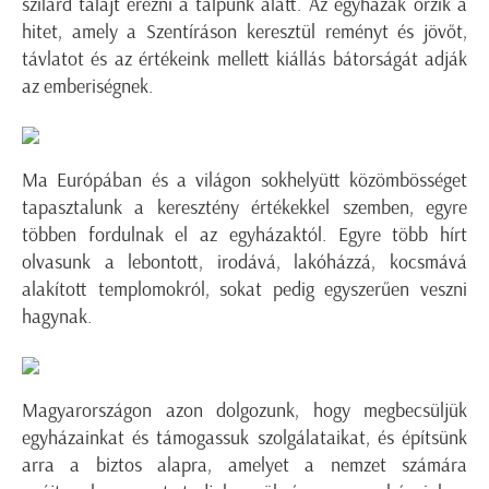
szilárd talajt érezni a talpunk alatt. Az egyházak őrzik a
hitet, amely a Szentíráson keresztül reményt és jövőt,
távlatot és az értékeink mellett kiállás bátorságát adják
az emberiségnek.
Ma Európában és a világon sokhelyütt közömbösséget
tapasztalunk a keresztény értékekkel szemben, egyre
többen fordulnak el az egyházaktól. Egyre több hírt
olvasunk a lebontott, irodává, lakóházzá, kocsmává
alakított templomokról, sokat pedig egyszerűen veszni
hagynak.
Magyarországon azon dolgozunk, hogy megbecsüljük
egyházainkat és támogassuk szolgálataikat, és építsünk
arra a biztos alapra, amelyet a nemzet számára