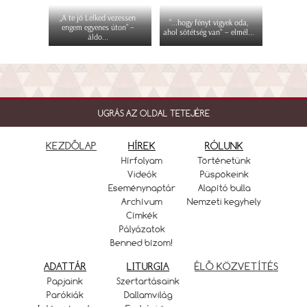
„A te jó Lelked vezessen
"...hogy fényt vigyek oda,
engem egyenes úton” –
ahol sötétség van" – elmél...
áldo...
UGRÁS AZ OLDAL TETEJÉRE
KEZDŐLAP
HÍREK
RÓLUNK
Hírfolyam
Történetünk
Videók
Püspökeink
Eseménynaptár
Alapító bulla
Archívum
Nemzeti kegyhely
Címkék
Pályázatok
Benned bízom!
ADATTÁR
LITURGIA
ÉLŐ KÖZVETÍTÉS
Papjaink
Szertartásaink
Parókiák
Dallamvilág