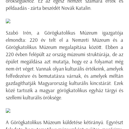
örökségükhöz. Ez az egész nemzet számára érték és
példaadás - zárta beszédét Novák Katalin.
Szabó Irén, a Görögkatolikus Múzeum igazgatója
elmondta: 220 év telt el a Nemzeti Múzeum és a
Görögkatolikus Múzeum megalapítása között. Ebben a
220 évben felépült az ország múzeumi struktúrája, de az
épület megáldása azt mutatja, hogy ez a folyamat még
nem ért véget. Vannak olyan kulturális értékeink, amelyek
felfedezésre és bemutatásra várnak, és amelyek méltán
gazdagíthatják Magyarország kulturális kincstárát. Ezek
közé tartozik a magyar görögkatolikus egyház tárgyi és
szellemi kulturális öröksége.
A Görögkatolikus Múzeum küldetése kétirányú. Egyrészt