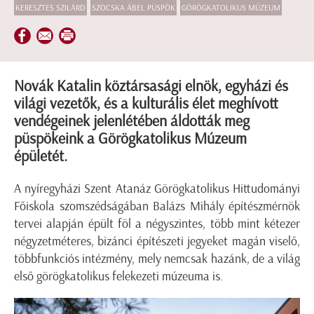
KERESZTES SZILÁRD
SZOCSKA ÁBEL PÜSPÖK
GÖRÖGKATOLIKUS MÚZEUM
Novák Katalin köztársasági elnök, egyházi és
világi vezetők, és a kulturális élet meghívott
vendégeinek jelenlétében áldották meg
püspökeink a Görögkatolikus Múzeum
épületét.
A nyíregyházi Szent Atanáz Görögkatolikus Hittudományi
Főiskola szomszédságában Balázs Mihály építészmérnök
tervei alapján épült föl a négyszintes, több mint kétezer
négyzetméteres, bizánci építészeti jegyeket magán viselő,
többfunkciós intézmény, mely nemcsak hazánk, de a világ
első görögkatolikus felekezeti múzeuma is.