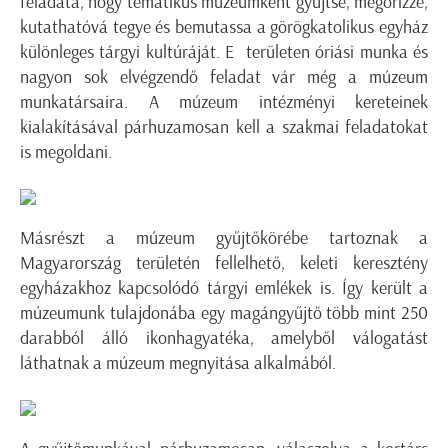
feladata, hogy tematikus múzeumként gyűjtse, megőrizze,
kutathatóvá tegye és bemutassa a görögkatolikus egyház
különleges tárgyi kultúráját. E területen óriási munka és
nagyon sok elvégzendő feladat vár még a múzeum
munkatársaira. A múzeum intézményi kereteinek
kialakításával párhuzamosan kell a szakmai feladatokat
is megoldani.
Másrészt a múzeum gyűjtőkörébe tartoznak a
Magyarország területén fellelhető, keleti keresztény
egyházakhoz kapcsolódó tárgyi emlékek is. Így került a
múzeumunk tulajdonába egy magángyűjtő több mint 250
darabból álló ikonhagyatéka, amelyből válogatást
láthatnak a múzeum megnyitása alkalmából.