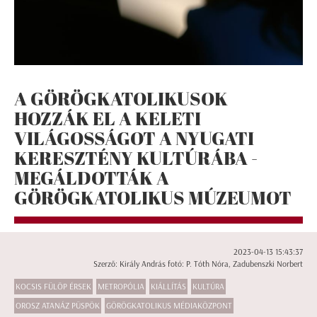
A GÖRÖGKATOLIKUSOK
HOZZÁK EL A KELETI
VILÁGOSSÁGOT A NYUGATI
KERESZTÉNY KULTÚRÁBA -
MEGÁLDOTTÁK A
GÖRÖGKATOLIKUS MÚZEUMOT
2023-04-13 15:43:37
Szerző: Király András fotó: P. Tóth Nóra, Zadubenszki Norbert
KOCSIS FÜLÖP ÉRSEK
METROPÓLIA
KIÁLLÍTÁS
KULTÚRA
OROSZ ATANÁZ PÜSPÖK
GÖRÖGKATOLIKUS MÉDIAKÖZPONT