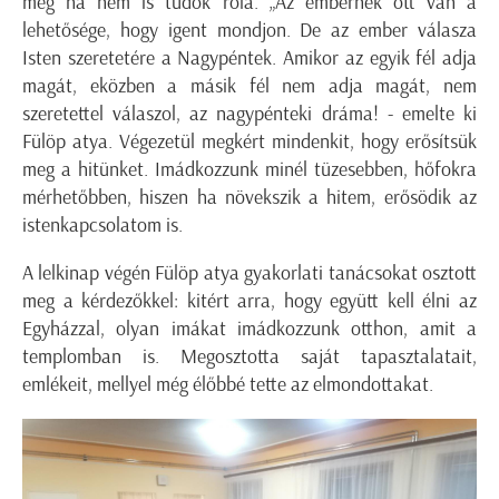
még ha nem is tudok róla. „Az embernek ott van a
lehetősége, hogy igent mondjon. De az ember válasza
Isten szeretetére a Nagypéntek. Amikor az egyik fél adja
magát, eközben a másik fél nem adja magát, nem
szeretettel válaszol, az nagypénteki dráma! - emelte ki
Fülöp atya. Végezetül megkért mindenkit, hogy erősítsük
meg a hitünket. Imádkozzunk minél tüzesebben, hőfokra
mérhetőbben, hiszen ha növekszik a hitem, erősödik az
istenkapcsolatom is.
A lelkinap végén Fülöp atya gyakorlati tanácsokat osztott
meg a kérdezőkkel: kitért arra, hogy együtt kell élni az
Egyházzal, olyan imákat imádkozzunk otthon, amit a
templomban is. Megosztotta saját tapasztalatait,
emlékeit, mellyel még élőbbé tette az elmondottakat.