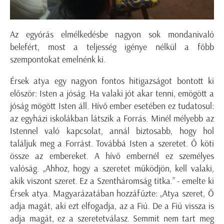
Az egyórás elmélkedésbe nagyon sok mondanivaló
belefért, most a teljesség igénye nélkül a főbb
szempontokat emelnénk ki.
Érsek atya egy nagyon fontos hitigazságot bontott ki
először: Isten a jóság. Ha valaki jót akar tenni, emögött a
jóság mögött Isten áll. Hívő ember esetében ez tudatosul:
az egyházi iskolákban látszik a Forrás. Minél mélyebb az
Istennel való kapcsolat, annál biztosabb, hogy hol
találjuk meg a Forrást. Továbbá Isten a szeretet. Ő köti
össze az embereket. A hívő embernél ez személyes
valóság. „Ahhoz, hogy a szeretet működjön, kell valaki,
akik viszont szeret. Ez a Szentháromság titka.” - emelte ki
Érsek atya. Magyarázatában hozzáfűzte: „Atya szeret, Ő
adja magát, aki ezt elfogadja, az a Fiú. De a Fiú vissza is
adja magát, ez a szeretetválasz. Semmit nem tart meg