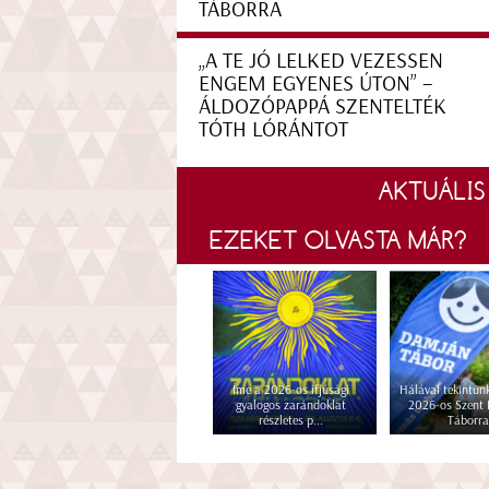
TÁBORRA
„A TE JÓ LELKED VEZESSEN
ENGEM EGYENES ÚTON” –
ÁLDOZÓPAPPÁ SZENTELTÉK
TÓTH LÓRÁNTOT
AKTUÁLIS
EZEKET OLVASTA MÁR?
Íme a 2026-os ifjúsági
Hálával tekintünk
gyalogos zarándoklat
2026-os Szent
részletes p...
Táborra