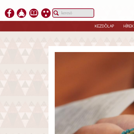
KEZDŐLAP
HÍREK