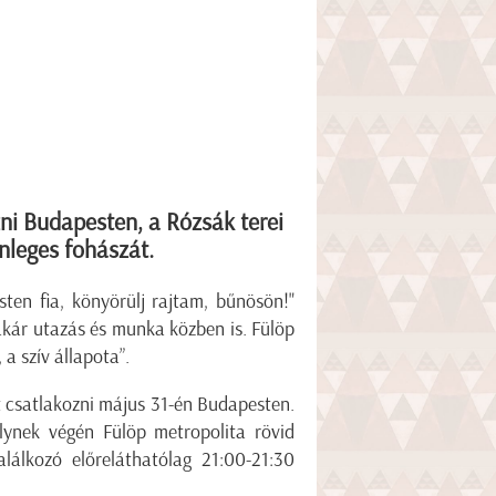
ni Budapesten, a Rózsák terei
nleges fohászát.
sten fia, könyörülj rajtam, bűnösön!"
akár utazás és munka közben is. Fülöp
a szív állapota”.
t csatlakozni május 31-én Budapesten.
lynek végén Fülöp metropolita rövid
lálkozó előreláthatólag 21:00-21:30