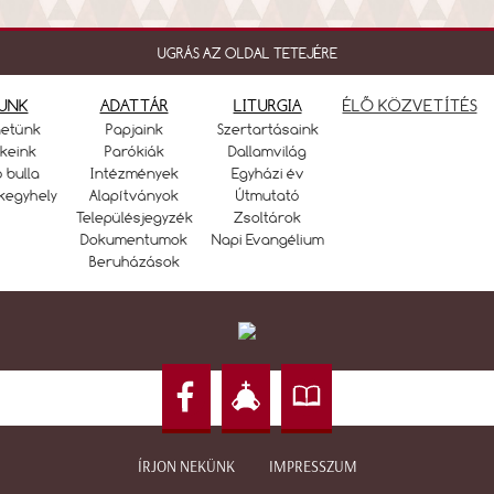
UGRÁS AZ OLDAL TETEJÉRE
UNK
ADATTÁR
LITURGIA
ÉLŐ KÖZVETÍTÉS
netünk
Papjaink
Szertartásaink
keink
Parókiák
Dallamvilág
ó bulla
Intézmények
Egyházi év
kegyhely
Alapítványok
Útmutató
Településjegyzék
Zsoltárok
Dokumentumok
Napi Evangélium
Beruházások
ÍRJON NEKÜNK
IMPRESSZUM