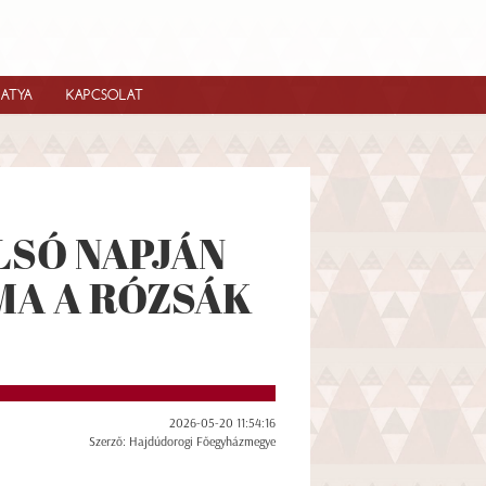
IATYA
KAPCSOLAT
LSÓ NAPJÁN
MA A RÓZSÁK
2026-05-20 11:54:16
Szerző: Hajdúdorogi Főegyházmegye