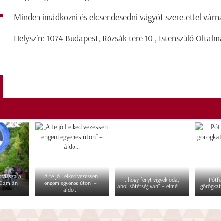
Minden imádkozni és elcsendesedni vágyót szeretettel várn
Helyszín: 1074 Budapest, Rózsák tere 10., Istenszülő Oltal
 vissza a
„A te jó Lelked vezessen
"...hogy fényt vigyek oda,
Pótfe
 Damján
engem egyenes úton” –
ahol sötétség van" – elmél...
görögkat
áldo...