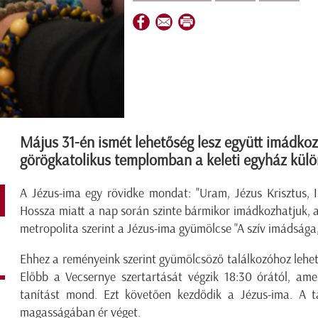
Május 31-én ismét lehetőség lesz együtt imádkoz
görögkatolikus templomban a keleti egyház külö
A Jézus-ima egy rövidke mondat: "Uram, Jézus Krisztus, I
Hossza miatt a nap során szinte bármikor imádkozhatjuk, 
metropolita szerint a Jézus-ima gyümölcse "A szív imádsága, 
Ehhez a reményeink szerint gyümölcsöző találkozóhoz lehe
Előbb a Vecsernye szertartását végzik 18:30 órától, ame
tanítást mond. Ezt követően kezdődik a Jézus-ima. A ta
magasságában ér véget.