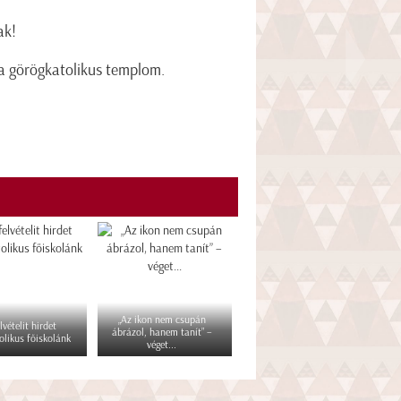
ak!
ma görögkatolikus templom.
„Az ikon nem csupán
lvételit hirdet
ábrázol, hanem tanít” –
olikus főiskolánk
véget...