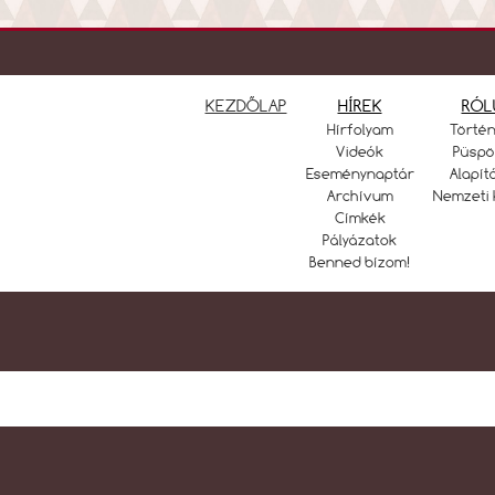
KEZDŐLAP
HÍREK
RÓL
Hírfolyam
Törté
Videók
Püspö
Eseménynaptár
Alapít
Archívum
Nemzeti 
Címkék
Pályázatok
Benned bízom!