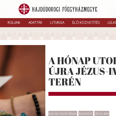
RÓLUNK
ADATTÁR
LITURGIA
ÉLŐ KÖZVETÍTÉS
LELK
A HÓNAP UTO
ÚJRA JÉZUS-I
TERÉN
KOCSIS FÜLÖP ÉRSEK
BUDAPEST
JÉZUS-IMA