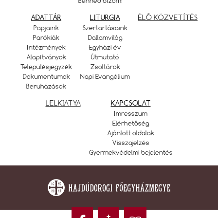
Benned bízom!
ADATTÁR
LITURGIA
ÉLŐ KÖZVETÍTÉS
Papjaink
Szertartásaink
Parókiák
Dallamvilág
Intézmények
Egyházi év
Alapítványok
Útmutató
Településjegyzék
Zsoltárok
Dokumentumok
Napi Evangélium
Beruházások
LELKIATYA
KAPCSOLAT
Imresszum
Elérhetőség
Ajánlott oldalak
Visszajelzés
Gyermekvédelmi bejelentés