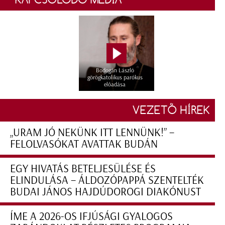
Bodogán László
görögkatolikus parókus
előadása
VEZETŐ HÍREK
„URAM JÓ NEKÜNK ITT LENNÜNK!” –
FELOLVASÓKAT AVATTAK BUDÁN
EGY HIVATÁS BETELJESÜLÉSE ÉS
ELINDULÁSA – ÁLDOZÓPAPPÁ SZENTELTÉK
BUDAI JÁNOS HAJDÚDOROGI DIAKÓNUST
ÍME A 2026-OS IFJÚSÁGI GYALOGOS