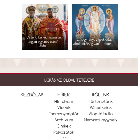
„A te jó Lelked vezessen
"...hogy fényt vigyek oda,
engem egyenes úton” –
ahol sötétség van" – elmél...
áldo...
UGRÁS AZ OLDAL TETEJÉRE
KEZDŐLAP
HÍREK
RÓLUNK
Hírfolyam
Történetünk
Videók
Püspökeink
Eseménynaptár
Alapító bulla
Archívum
Nemzeti kegyhely
Címkék
Pályázatok