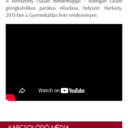
A keresztény család mindennapjai - Bodogán László
görögkatolikus parókus előadása, helyszín: Harkány,
2015-ben a Gyermekáldás hete rendezvényen.
KAPCSOLÓDÓ MÉDIA