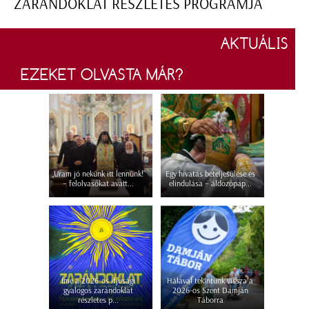
ZARÁNDOKLAT RÉSZLETES PROGRAMJA
AKTUÁLIS
EZEKET OLVASTA MÁR?
„Uram jó nekünk itt lennünk!”
Egy hivatás beteljesülése és
– felolvasókat avatt...
elindulása – áldozópap...
Íme a 2026-os ifjúsági
Hálával tekintünk vissza a
gyalogos zarándoklat
2026-os Szent Damján
részletes p...
Táborra