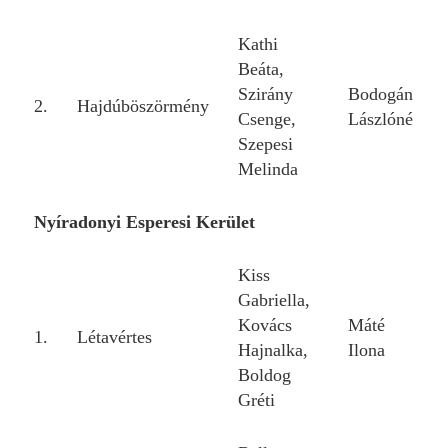
Kathi
Beáta,
Szirány
Bodogán
2.
Hajdúböszörmény
Csenge,
Lászlóné
Szepesi
Melinda
Nyíradonyi Esperesi Kerület
Kiss
Gabriella,
Kovács
Máté
1.
Létavértes
Hajnalka,
Ilona
Boldog
Gréti