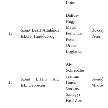
Botond
Dallos-
Nagy
Máté,
Szent Bazil Általános
Boksay
12.
Petneházi
Iskola, Hajdúdorog
Péter
Péter,
Orosz
Boglárka
Al-
Schrebche
Jázmin,
Szent Erfém Ált.
Sivadó
13.
Hajós
Isk. Debrecen
Miklós
Gertrúd,
Szilágyi
Kitti Zoé