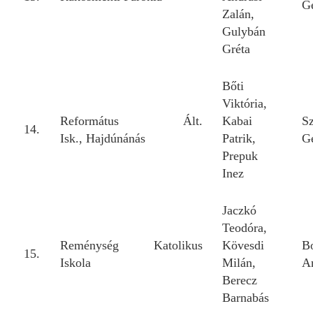
G
Zalán,
Gulybán
Gréta
Bőti
Viktória,
Református Ált.
Kabai
S
14.
Isk., Hajdúnánás
Patrik,
G
Prepuk
Inez
Jaczkó
Teodóra,
Reménység Katolikus
Kövesdi
B
15.
Iskola
Milán,
A
Berecz
Barnabás