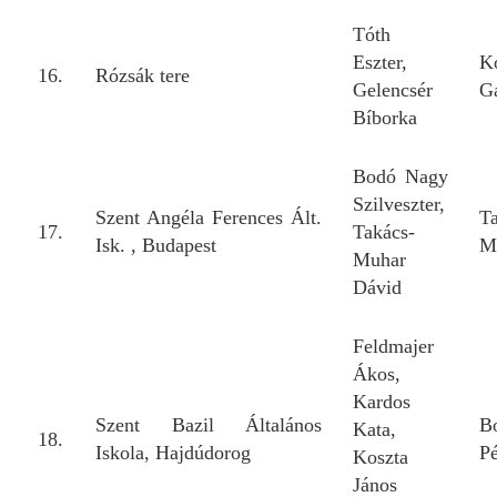
Tóth
Eszter,
K
16.
Rózsák tere
Gelencsér
Ga
Bíborka
Bodó Nagy
Szilveszter,
Szent Angéla Ferences Ált.
T
17.
Takács-
Isk. , Budapest
M
Muhar
Dávid
Feldmajer
Ákos,
Kardos
Szent Bazil Általános
B
Kata,
18.
Iskola, Hajdúdorog
Pé
Koszta
János