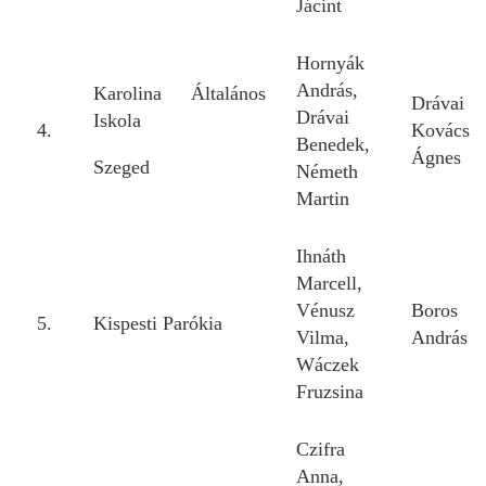
Jácint
Hornyák
András,
Karolina Általános
Drávai
Drávai
Iskola
4.
Kovács
Benedek,
Ágnes
Szeged
Németh
Martin
Ihnáth
Marcell,
Vénusz
Boros
5.
Kispesti Parókia
Vilma,
András
Wáczek
Fruzsina
Czifra
Anna,