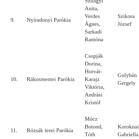
Szilágyi
Anita,
Verdes
Szikora
9.
Nyíradonyi Parókia
Ágnes,
József
Sarkadi
Ramóna
Csopják
Dorina,
Horvát-
Gulybán
10.
Rákosmentei Parókia
Karajz
Gergely
Viktória,
Andrási
Kristóf
Mócz
Botond,
Koroknai
11.
Rózsák terei Parókia
Tóth
Gabriella