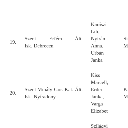
Karászi
Lili,
Szent Erfém Ált.
Nyirán
S
19.
Isk. Debrecen
Anna,
M
Urbán
Janka
Kiss
Marcell,
Szent Mihály Gör. Kat. Ált.
Erdei
P
20.
Isk. Nyíradony
Janka,
M
Varga
Elizabet
Szilágyi