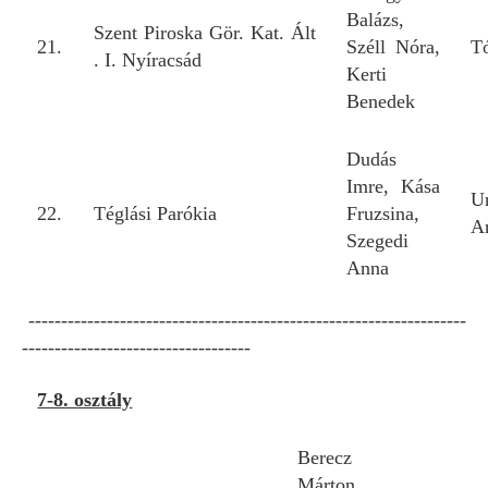
Balázs,
Szent Piroska Gör. Kat. Ált
21.
Széll Nóra,
T
. I. Nyíracsád
Kerti
Benedek
Dudás
Imre, Kása
U
22.
Téglási Parókia
Fruzsina,
A
Szegedi
Anna
-------------------------------------------------------------------
-----------------------------------
7-8. osztály
Berecz
Márton,