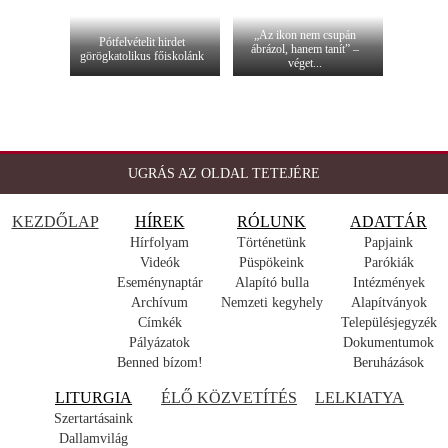
„Az ikon nem csupán
Pótfelvételit hirdet
ábrázol, hanem tanít” –
görögkatolikus főiskolánk
véget...
UGRÁS AZ OLDAL TETEJÉRE
KEZDŐLAP
HÍREK
RÓLUNK
ADATTÁR
Hírfolyam
Történetünk
Papjaink
Videók
Püspökeink
Parókiák
Eseménynaptár
Alapító bulla
Intézmények
Archívum
Nemzeti kegyhely
Alapítványok
Címkék
Településjegyzék
Pályázatok
Dokumentumok
Benned bízom!
Beruházások
LITURGIA
ÉLŐ KÖZVETÍTÉS
LELKIATYA
Szertartásaink
Dallamvilág