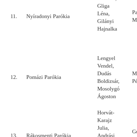
Gliga
P
Léna,
11.
Nyíradonyi Parókia
M
Gilányi
Hajnalka
Lengyel
Vendel,
Dudás
M
12.
Pomázi Parókia
Boldizsár,
Pé
Mosolygó
Ágoston
Horvát-
Karajz
Julia,
G
13.
Rákosmenti Parókia
Andrási