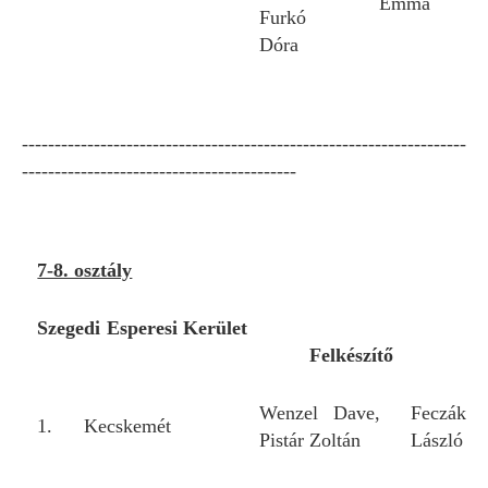
Emma
Furkó
Dóra
--------------------------------------------------------------------
------------------------------------------
7-8. osztály
Szegedi Esperesi Kerül
Felkészítő
Wenzel Dave,
Feczák
1.
Kecskemét
Pistár Zoltán
László