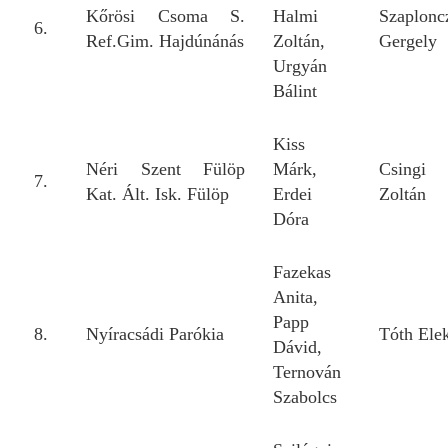
Kőrösi Csoma S.
Halmi
Szaplonc
6.
Ref.Gim. Hajdúnánás
Zoltán,
Gergely
Urgyán
Bálint
Kiss
Néri Szent Fülöp
Márk,
Csingi
7.
Kat. Ált. Isk. Fülöp
Erdei
Zoltán
Dóra
Fazekas
Anita,
Papp
8.
Nyíracsádi Parókia
Tóth Ele
Dávid,
Ternován
Szabolcs