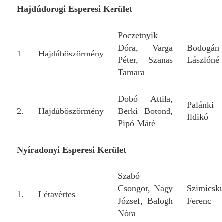
Hajdúdorogi Esperesi Kerület
Poczetnyik
Dóra, Varga
Bodogán
1.
Hajdúböszörmény
Péter, Szanas
Lászlóné
Tamara
Dobó Attila,
Palánki
2.
Hajdúböszörmény
Berki Botond,
Ildikó
Pipó Máté
Nyíradonyi Esperesi Kerület
Szabó
Csongor, Nagy
Szimicsk
1.
Létavértes
József, Balogh
Ferenc
Nóra