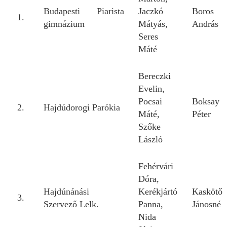
Budapesti Piarista
Jaczkó
Boros
1.
gimnázium
Mátyás,
András
Seres
Máté
Bereczki
Evelin,
Pocsai
Boksay
2.
Hajdúdorogi Parókia
Máté,
Péter
Szőke
László
Fehérvári
Dóra,
Hajdúnánási
Kerékjártó
Kaskötő
3.
Szervező Lelk.
Panna,
Jánosné
Nida