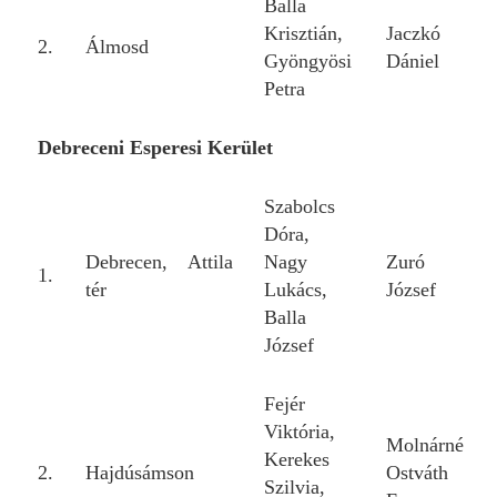
Balla
Krisztián,
Jaczkó
2.
Álmosd
Gyöngyösi
Dániel
Petra
Debreceni Esperesi Kerület
Szabolcs
Dóra,
Debrecen, Attila
Nagy
Zuró
1.
tér
Lukács,
József
Balla
József
Fejér
Viktória,
Molnárné
Kerekes
2.
Hajdúsámson
Ostváth
Szilvia,