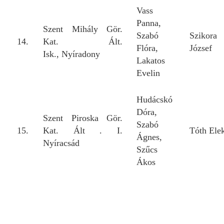
Vass
Panna,
Szent Mihály Gör.
Szabó
Szikora
14.
Kat. Ált.
Flóra,
József
Isk., Nyíradony
Lakatos
Evelin
Hudácskó
Dóra,
Szent Piroska Gör.
Szabó
15.
Kat. Ált . I.
Tóth Ele
Ágnes,
Nyíracsád
Szűcs
Ákos