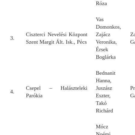
Róza
Vas
Domonkos,
Ciszterci Nevelési Központ
Zajácz
Z
3.
Szent Margit Ált. Isk., Pécs
Veronika,
G
Érsek
Boglárka
Bednanit
Hanna,
Csepel – Halászteleki
Juszász
P
4.
Parókia
Eszter,
G
Takó
Richárd
Mócz
Noémi,