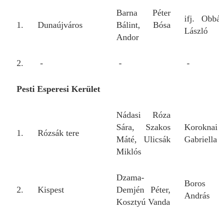
Barna Péter
ifj. Obb
1.
Dunaújváros
Bálint, Bósa
László
Andor
2.
-
-
-
Pesti Esperesi Kerület
Nádasi Róza
Sára, Szakos
Koroknai
1.
Rózsák tere
Máté, Ulicsák
Gabriella
Miklós
Dzama-
Boros
2.
Kispest
Demjén Péter,
András
Kosztyú Vanda