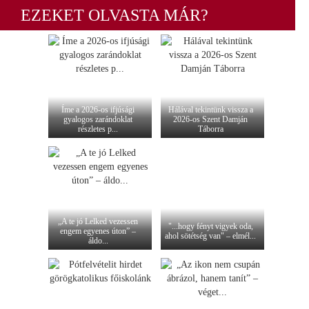
EZEKET OLVASTA MÁR?
Íme a 2026-os ifjúsági
Hálával tekintünk vissza a
gyalogos zarándoklat
2026-os Szent Damján
részletes p...
Táborra
„A te jó Lelked vezessen
"...hogy fényt vigyek oda,
engem egyenes úton” –
ahol sötétség van" – elmél...
áldo...