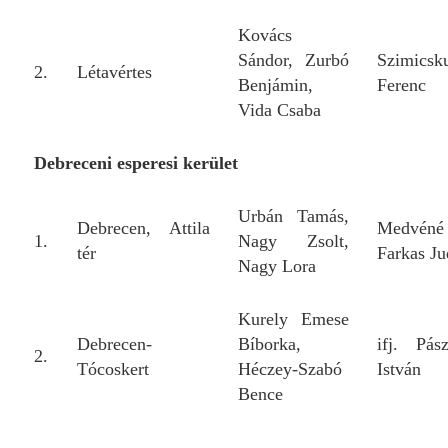
Kovács
Sándor, Zurbó
Szimicsk
2.
Létavértes
Benjámin,
Ferenc
Vida Csaba
Debreceni esperesi kerület
Urbán Tamás,
Debrecen, Attila
Medvéné
1.
Nagy Zsolt,
tér
Farkas Ju
Nagy Lora
Kurely Emese
Debrecen-
Bíborka,
ifj. Pász
2.
Tócoskert
Héczey-Szabó
István
Bence