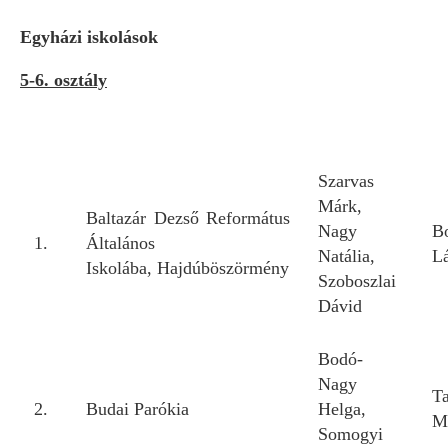
Egyházi iskolások
5-6. osztály
Szarvas
Márk,
Baltazár Dezső Református
Nagy
B
1.
Általános
Natália,
L
Iskolába, Hajdúböszörmény
Szoboszlai
Dávid
Bodó-
Nagy
T
2.
Budai Parókia
Helga,
M
Somogyi