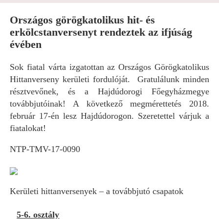
Országos görögkatolikus hit- és
erkölcstanversenyt rendeztek az ifjúság
évében
Sok fiatal várta izgatottan az Országos Görögkatolikus
Hittanverseny kerületi fordulóját. Gratulálunk minden
résztvevőnek, és a Hajdúdorogi Főegyházmegye
továbbjutóinak! A következő megmérettetés 2018.
február 17-én lesz Hajdúdorogon. Szeretettel várjuk a
fiatalokat!
NTP-TMV-17-0090
Kerületi hittanversenyek – a továbbjutó csapatok
5-6. osztály