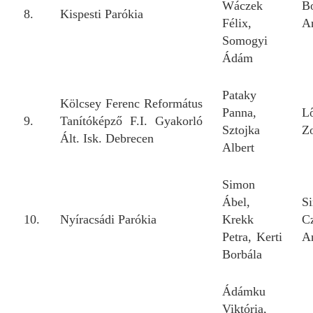
Wáczek
B
8.
Kispesti Parókia
Félix,
A
Somogyi
Ádám
Pataky
Kölcsey Ferenc Református
Panna,
Lő
9.
Tanítóképző F.I. Gyakorló
Sztojka
Z
Ált. Isk. Debrecen
Albert
Simon
Ábel,
S
10.
Nyíracsádi Parókia
Krekk
C
Petra, Kerti
A
Borbála
Ádámku
Viktória,