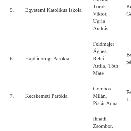
Török
K
5.
Egyetemi Katolikus Iskola
Viktor,
Ga
Ugrin
András
Feldmajer
Ágnes,
B
6.
Hajdúdorogi Parókia
Rehó
pé
Attila, Tóth
Máté
Gombos
F
7.
Kecskeméti Parókia
Milán,
L
Pistár Anna
Ihnáth
Zsombor,