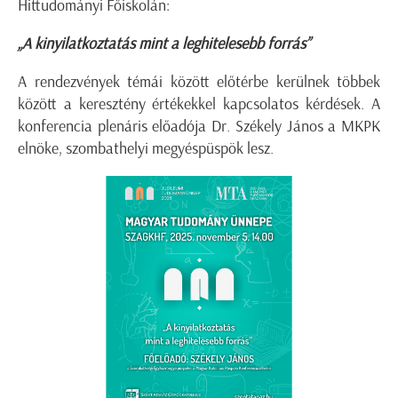
Hittudományi Főiskolán:
„A kinyilatkoztatás mint a leghitelesebb forrás”
A rendezvények témái között előtérbe kerülnek többek
között a keresztény értékekkel kapcsolatos kérdések. A
konferencia plenáris előadója Dr. Székely János a MKPK
elnöke, szombathelyi megyéspüspök lesz.