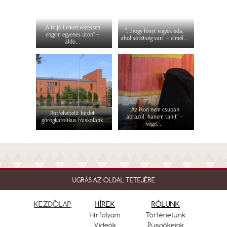
„A te jó Lelked vezessen
"...hogy fényt vigyek oda,
engem egyenes úton” –
ahol sötétség van" – elmél...
áldo...
„Az ikon nem csupán
Pótfelvételit hirdet
ábrázol, hanem tanít” –
görögkatolikus főiskolánk
véget...
UGRÁS AZ OLDAL TETEJÉRE
KEZDŐLAP
HÍREK
RÓLUNK
Hírfolyam
Történetünk
Videók
Püspökeink