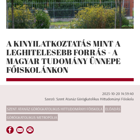
A KINYILATKOZTATÁS MINT A
LEGHITELESEBB FORRÁS - A
MAGYAR TUDOMÁNY ÜNNEPE
FŐISKOLÁNKON
2025-10-20 14:59:40
Szerző: Szent Atanáz Görögkatolikus Hittudományi Főiskola
SZENT ATANÁZ GÖRÖGKATOLIKUS HITTUDOMÁNYI FŐISKOLA
ELŐADÁS
GÖRÖGKATOLIKUS METROPÓLIA