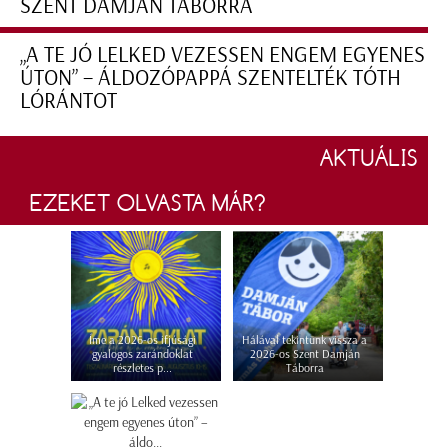
SZENT DAMJÁN TÁBORRA
„A TE JÓ LELKED VEZESSEN ENGEM EGYENES
ÚTON” – ÁLDOZÓPAPPÁ SZENTELTÉK TÓTH
LÓRÁNTOT
AKTUÁLIS
EZEKET OLVASTA MÁR?
Íme a 2026-os ifjúsági
Hálával tekintünk vissza a
gyalogos zarándoklat
2026-os Szent Damján
részletes p...
Táborra