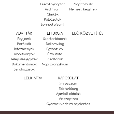
Eseménynaptár
Alapító bulla
Archívum
Nemzeti kegyhely
Címkék
Pályázatok
Benned bízom!
ADATTÁR
LITURGIA
ÉLŐ KÖZVETÍTÉS
Papjaink
Szertartásaink
Parókiák
Dallamvilág
Intézmények
Egyházi év
Alapítványok
Útmutató
Településjegyzék
Zsoltárok
Dokumentumok
Napi Evangélium
Beruházások
LELKIATYA
KAPCSOLAT
Imresszum
Elérhetőség
Ajánlott oldalak
Visszajelzés
Gyermekvédelmi bejelentés