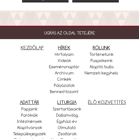
UGRÁS AZ OLDAL TETEJÉRE
KEZDŐLAP
HÍREK
RÓLUNK
Hírfolyam
Történetünk
Videók
Püspökeink
Eseménynaptár
Alapító bulla
Archívum
Nemzeti kegyhely
Címkék
Pályázatok
Benned bízom!
ADATTÁR
LITURGIA
ÉLŐ KÖZVETÍTÉS
Papjaink
Szertartásaink
Parókiák
Dallamvilág
Intézmények
Egyházi év
Alapítványok
Útmutató
Településjegyzék
Zsoltárok