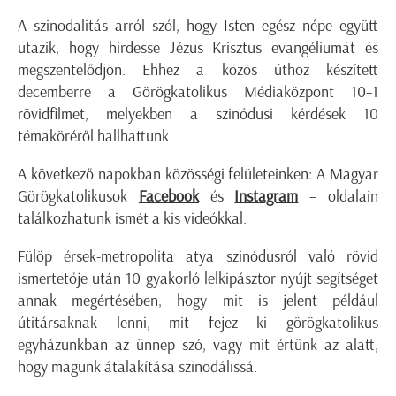
A szinodalitás arról szól, hogy Isten egész népe együtt
utazik, hogy hirdesse Jézus Krisztus evangéliumát és
megszentelődjön. Ehhez a közös úthoz készített
decemberre a Görögkatolikus Médiaközpont 10+1
rövidfilmet, melyekben a szinódusi kérdések 10
témaköréről hallhattunk.
A következő napokban közösségi felületeinken: A Magyar
Görögkatolikusok
Facebook
és
Instagram
– oldalain
találkozhatunk ismét a kis videókkal.
Fülöp érsek-metropolita atya szinódusról való rövid
ismertetője után 10 gyakorló lelkipásztor nyújt segítséget
annak megértésében, hogy mit is jelent például
útitársaknak lenni, mit fejez ki görögkatolikus
egyházunkban az ünnep szó, vagy mit értünk az alatt,
hogy magunk átalakítása szinodálissá.