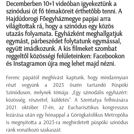
Decemberben 10+1 videóban igyekeztünk a
szinódusi út fő témaköreit érthetőbb tenni. A
Hajdúdorogi Főegyházmegye papjai arra
világítottak rá, hogy a szinódus egy közös
utazás folyamata. Egyházként meghallgatjuk
egymást, párbeszédet folytatunk egymással,
együtt imádkozunk. A kis filmeket szombat
reggeltől közösségi felületeinken: Facebookon
és Instagramon újra meg lehet majd nézni.
Ferenc pápától meghívást kaptunk, hogy mindannyian
részt vegyünk a 2023 őszén tartandó Püspöki
Szinóduson, melynek témája: „Egy szinodális egyházért:
közösség, részvétel, küldetés”. A Szentatya felhívására
2021. október 17-én, az Eucharisztikus kongresszus
lezárása után egy hónappal a Görögkatolikus Metropólia
is megnyitotta a 2023-ra meghirdetett püspöki szinódus
ránk vonatkozó szakaszát.