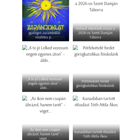
Íme a 2026-os ifjúsági
Hálával tekintünk vissza a
gyalogos zarándoklat
2026-os Szent Damján
részletes p...
Táborra
„A te jó Lelked vezessen
Pótfelvételit hirdet
engem egyenes úton” –
görögkatolikus főiskolánk
áldo...
„Az ikon nem csupán
Kanadában tartott előadást
ábrázol, hanem tanít” –
Tóth Attila Ákos
véget...