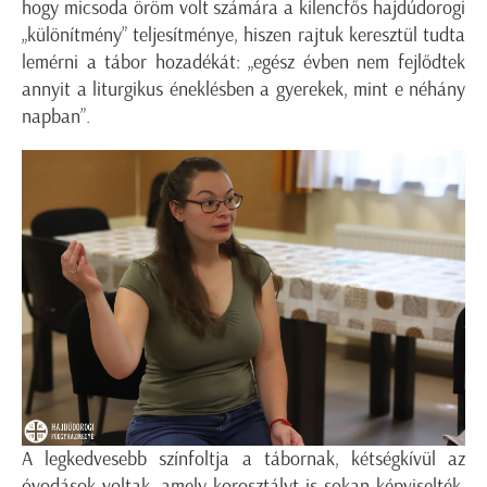
hogy micsoda öröm volt számára a kilencfős hajdúdorogi
„különítmény” teljesítménye, hiszen rajtuk keresztül tudta
lemérni a tábor hozadékát: „egész évben nem fejlődtek
annyit a liturgikus éneklésben a gyerekek, mint e néhány
napban”.
A legkedvesebb színfoltja a tábornak, kétségkívül az
óvodások voltak, amely korosztályt is sokan képviselték.