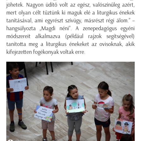
jöhetek. Nagyon üdítő volt az egész, valószínűleg azért,
mert olyan célt tűztünk ki maguk elé a liturgikus énekek
tanításával, ami egyrészt szívügy, másrészt régi álom.” –
hangsúlyozta „Magdi néni”. A zenepedagógus egyéni
módszereit alkalmazva (például rajzok segítségével)
tanította meg a liturgikus énekeket az ovisoknak, akik
kifejezetten fogékonyak voltak erre.