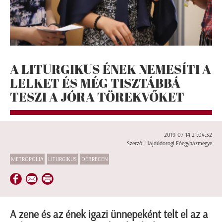
A LITURGIKUS ÉNEK NEMESÍTI A
LELKET ÉS MÉG TISZTÁBBÁ
TESZI A JÓRA TÖREKVŐKET
2019-07-14 21:04:32
Szerző: Hajdúdorogi Főegyházmegye
METROPÓLIA
LITURGIKUS
DEBRECEN
A zene és az ének igazi ünnepeként telt el az a