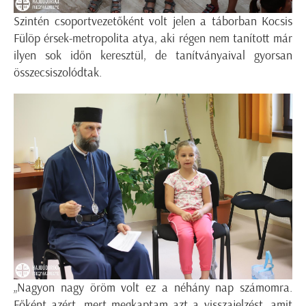
Szintén csoportvezetőként volt jelen a táborban Kocsis
Fülöp érsek-metropolita atya, aki régen nem tanított már
ilyen sok időn keresztül, de tanítványaival gyorsan
összecsiszolódtak.
„Nagyon nagy öröm volt ez a néhány nap számomra.
Főként azért, mert megkaptam azt a visszajelzést, amit