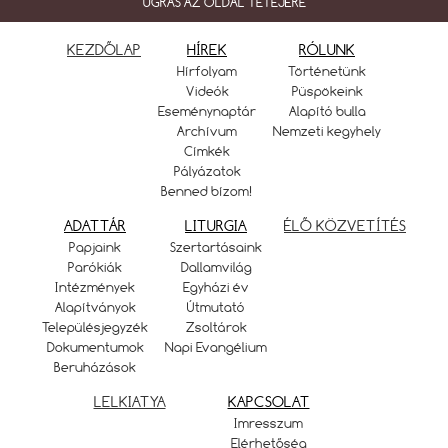
UGRÁS AZ OLDAL TETEJÉRE
KEZDŐLAP
HÍREK
RÓLUNK
Hírfolyam
Történetünk
Videók
Püspökeink
Eseménynaptár
Alapító bulla
Archívum
Nemzeti kegyhely
Címkék
Pályázatok
Benned bízom!
ADATTÁR
LITURGIA
ÉLŐ KÖZVETÍTÉS
Papjaink
Szertartásaink
Parókiák
Dallamvilág
Intézmények
Egyházi év
Alapítványok
Útmutató
Településjegyzék
Zsoltárok
Dokumentumok
Napi Evangélium
Beruházások
LELKIATYA
KAPCSOLAT
Imresszum
Elérhetőség