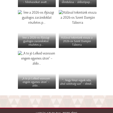
– felolvasókat avatt...
elindulása – áldozópap...
Íme a 2026-os ifjúsági
Hálával tekintünk vissza a
gyalogos zarándoklat
2026-os Szent Damján
részletes p...
Táborra
„A te jó Lelked vezessen
"...hogy fényt vigyek oda,
engem egyenes úton” –
ahol sötétség van" – elmél...
áldo...