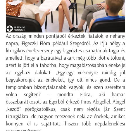
Az ország minden pontjából érkeztek fiatalok e néhány
napra; Figeczki Flóra például Szegedről. Az ifjú hölgy a
liturgikus ének verseny egyik győztes csapatának tagja és
amellett, hogy a barátaival akart még több időt eltölteni,
azért is jött el a táborba, hogy magabiztosabban énekelje
az egyházi dalokat. „Egy-egy versenyre mindig jól
begyakoroljuk az énekeket, így ott nincs gond. De a
templomban bizonytalanabb vagyok, és ezen szerettem
volna segíteni” – mondta Flóra, aki hamar
összebarátkozott az Egerből érkező Piros Abigéllel. Abigél
„kezdő” görögkatolikus, csak nem régóta jár Szent
Liturgiákra, de nagyon tetszenek neki az énekek, amiket
könnyen el is sajátított, hiszen több népdaléneklési
verseny győztese.