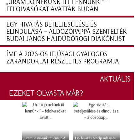
„URAM JÓ NEKÜNK ITT LENNÜNK!” –
FELOLVASÓKAT AVATTAK BUDÁN
EGY HIVATÁS BETELJESÜLÉSE ÉS
ELINDULÁSA – ÁLDOZÓPAPPÁ SZENTELTÉK
BUDAI JÁNOS HAJDÚDOROGI DIAKÓNUST
ÍME A 2026-OS IFJÚSÁGI GYALOGOS
ZARÁNDOKLAT RÉSZLETES PROGRAMJA
AKTUÁLIS
EZEKET OLVASTA MÁR?
„Uram jó nekünk itt lennünk!”
Egy hivatás beteljesülése és