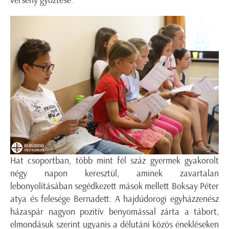
Hat csoportban, több mint fél száz gyermek gyakorolt
négy napon keresztül, aminek zavartalan
lebonyolításában segédkezett mások mellett Boksay Péter
atya és felesége Bernadett. A hajdúdorogi egyházzenész
házaspár nagyon pozitív benyomással zárta a tábort,
elmondásuk szerint ugyanis a délutáni közös énekléseken