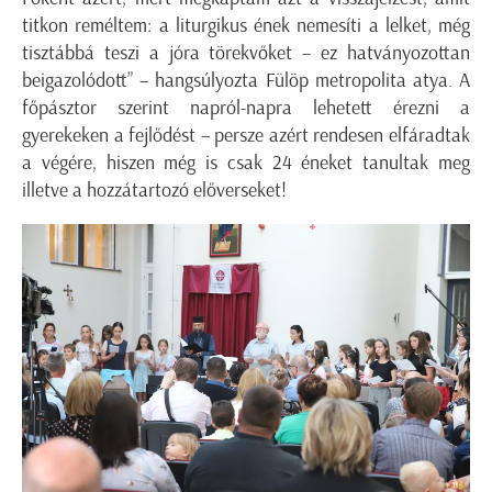
titkon reméltem: a liturgikus ének nemesíti a lelket, még
tisztábbá teszi a jóra törekvőket – ez hatványozottan
beigazolódott” – hangsúlyozta Fülöp metropolita atya. A
főpásztor szerint napról-napra lehetett érezni a
gyerekeken a fejlődést – persze azért rendesen elfáradtak
a végére, hiszen még is csak 24 éneket tanultak meg
illetve a hozzátartozó előverseket!