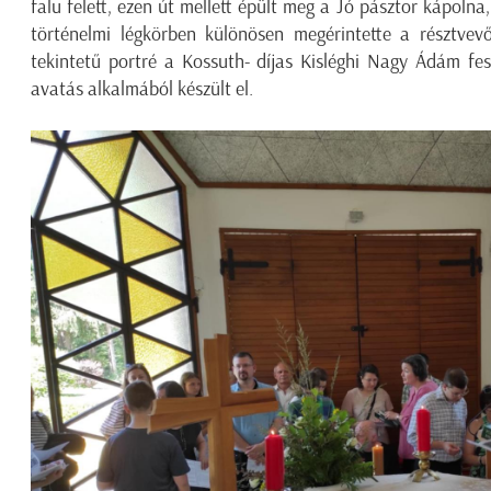
falu felett, ezen út mellett épült meg a Jó pásztor kápolna
történelmi légkörben különösen megérintette a résztvev
tekintetű portré a Kossuth- díjas Kisléghi Nagy Ádám fe
avatás alkalmából készült el.