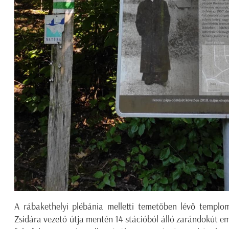
A rábakethelyi plébánia melletti temetőben lévő templom
Zsidára vezető útja mentén 14 stációból álló zarándokút em