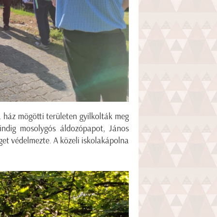
 ház mögötti területen gyilkolták meg
mindig mosolygós áldozópapot, János
get védelmezte. A közeli iskolakápolna