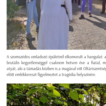
A szomszédos omladozó épületnél elkomorult a hangulat: a
brutális kegyetlenséggel csaknem hetven éve a fiatal, 
atyát, aki a támadás közben is a magával vitt Oltáriszentsé
előtt emlékkereszt figyelmeztet a tragédia helyszínére.