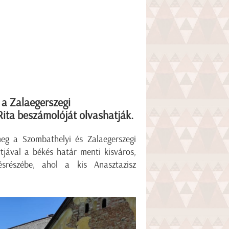
 a Zalaegerszegi
Rita beszámolóját olvashatják.
eg a Szombathelyi és Zalaegerszegi
tjával a békés határ menti kisváros,
ésrészébe, ahol a kis Anasztazisz