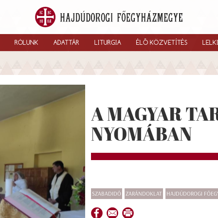
RÓLUNK
ADATTÁR
LITURGIA
ÉLŐ KÖZVETÍTÉS
LELK
A MAGYAR TAR
NYOMÁBAN
SZABADIDŐ
ZARÁNDOKLAT
HAJDÚDOROGI FŐE