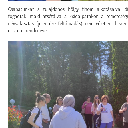
Csapatunkat a tulajdonos hölgy finom alkotásaival dísz
fogadták, majd átsétálva a Zsida-patakon a remeteség
névválasztás (jelentése feltámadás) nem véletlen, hisze
ciszterci rendi neve.