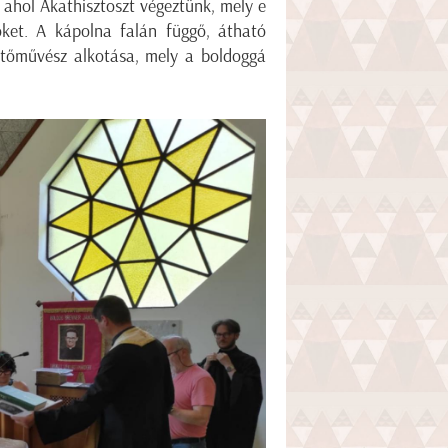
, ahol Akathisztoszt végeztünk, mely e
őket. A kápolna falán függő, átható
stőművész alkotása, mely a boldoggá