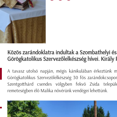
Közös zarándoklatra indultak a Szombathelyi és
Görögkatolikus Szervezőlelkészség hívei. Király 
A tavasz utolsó napján, mégis kánikulában érkeztünk m
Görögkatolikus Szervezőlelkészség 30 fős zarándokcsopor
Szentgotthárd csendes völgyben fekvő Zsida települ
remeteségben élő Malika nővérünk vendégei lehettünk.