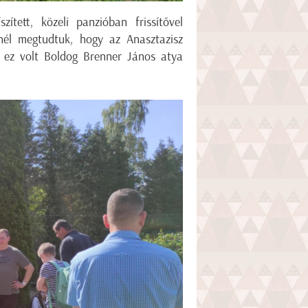
ített, közeli panzióban frissítővel
nél megtudtuk, hogy az Anasztazisz
n ez volt Boldog Brenner János atya