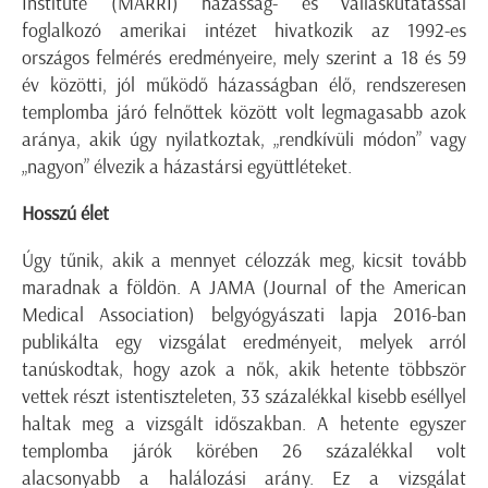
Institute (MARRI) házasság- és valláskutatással
foglalkozó amerikai intézet hivatkozik az 1992-es
országos felmérés eredményeire, mely szerint a 18 és 59
év közötti, jól működő házasságban élő, rendszeresen
templomba járó felnőttek között volt legmagasabb azok
aránya, akik úgy nyilatkoztak, „rendkívüli módon” vagy
„nagyon” élvezik a házastársi együttléteket.
Hosszú élet
Úgy tűnik, akik a mennyet célozzák meg, kicsit tovább
maradnak a földön. A JAMA (Journal of the American
Medical Association) belgyógyászati lapja 2016-ban
publikálta egy vizsgálat eredményeit, melyek arról
tanúskodtak, hogy azok a nők, akik hetente többször
vettek részt istentiszteleten, 33 százalékkal kisebb eséllyel
haltak meg a vizsgált időszakban. A hetente egyszer
templomba járók körében 26 százalékkal volt
alacsonyabb a halálozási arány. Ez a vizsgálat