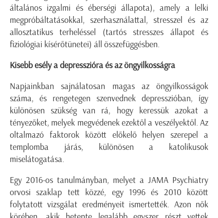
általános izgalmi és éberségi állapota), amely a lelki
megpróbáltatásokkal, szerhasználattal, stresszel és az
allosztatikus terheléssel (tartós stresszes állapot és
fiziológiai kísérőtünetei) áll összefüggésben.
Kisebb esély a depresszióra és az öngyilkosságra
Napjainkban sajnálatosan magas az öngyilkosságok
száma, és rengetegen szenvednek depresszióban, így
különösen szükség van rá, hogy keressük azokat a
tényezőket, melyek megvédenek ezektől a veszélyektől. Az
oltalmazó faktorok között előkelő helyen szerepel a
templomba járás, különösen a katolikusok
miselátogatása.
Egy 2016-os tanulmányban, melyet a JAMA Psychiatry
orvosi szaklap tett közzé, egy 1996 és 2010 között
folytatott vizsgálat eredményeit ismertették. Azon nők
körében, akik hetente legalább egyszer részt vettek