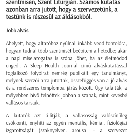
szentmisén, Szent Liturgián. Számos kutatás
azonban arra jutott, hogy a szervezetünk, a
testünk is részesül az áldásokból.
Jobb alvás
Ahelyett, hogy altatóhoz nyúlnál, inkább vedd fontolóra,
hogyan tudnál több szentmisét beépíteni a hetedbe; akár
a napi miselátogatás is szóba jöhet, ha az életmódod
engedi. A Sleep Health Journal című alváskutatással
foglalkozó folyóirat nemrég publikált egy tanulmányt,
melynek szerzői arra jutottak, összefüggés van a jó alvás
és a rendszeres templomba járás között. Úgy találták, a
mélyebben hívő felnőttek jobban alszanak, mint kevésbé
vallásos társaik.
A kutatók azt állítják, a vallásosság valószínűleg
csökkenti, enyhíti az egyén mentális, kémiai, fiziológiai
izgatottságát (szaknyelven: arousal – a szervezet