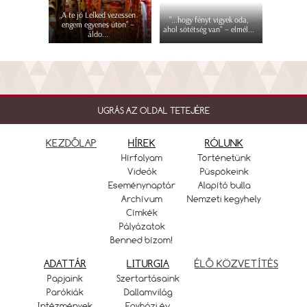
„A te jó Lelked vezessen
"...hogy fényt vigyek oda,
engem egyenes úton” –
ahol sötétség van" – elmél...
áldo...
UGRÁS AZ OLDAL TETEJÉRE
KEZDŐLAP
HÍREK
RÓLUNK
Hírfolyam
Történetünk
Videók
Püspökeink
Eseménynaptár
Alapító bulla
Archívum
Nemzeti kegyhely
Címkék
Pályázatok
Benned bízom!
ADATTÁR
LITURGIA
ÉLŐ KÖZVETÍTÉS
Papjaink
Szertartásaink
Parókiák
Dallamvilág
Intézmények
Egyházi év