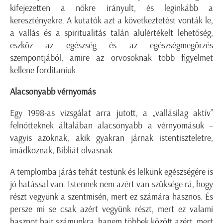
kifejezetten a nőkre irányult, és leginkább a
keresztényekre. A kutatók azt a következtetést vonták le,
a vallás és a spiritualitás talán alulértékelt lehetőség,
eszköz az egészség és az egészségmegőrzés
szempontjából, amire az orvosoknak több figyelmet
kellene fordítaniuk.
Alacsonyabb vérnyomás
Egy 1998-as vizsgálat arra jutott, a „vallásilag aktív”
felnőtteknek általában alacsonyabb a vérnyomásuk –
vagyis azoknak, akik gyakran járnak istentiszteletre,
imádkoznak, Bibliát olvasnak.
A templomba járás tehát testünk és lelkünk egészségére is
jó hatással van. Istennek nem azért van szüksége rá, hogy
részt vegyünk a szentmisén, mert ez számára hasznos. És
persze mi se csak azért vegyünk részt, mert ez valami
hasznot hajt számunkra, hanem többek között azért, mert