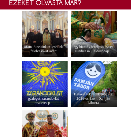
EZEKET OLVASTA MÁR?
„Uram jó nekünk itt lennünk!”
Egy hivatás beteljesülése és
– felolvasókat avatt...
elindulása – áldozópap...
Íme a 2026-os ifjúsági
Hálával tekintünk vissza a
gyalogos zarándoklat
2026-os Szent Damján
részletes p...
Táborra