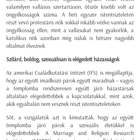
valamilyen vallásos szertartáson, ötször kisebb volt az
öngyilkosságok száma. A heti egyszer istentiszteleten
részt vevő protestáns nők sokkal inkább védve vannak az
öngyilkosság ellen, mint a vallásukat nem gyakorlók, a
katolikus nők azonban még náluk is hétszer nagyobb
oltalmat élveznek.
Szilárd, boldog, szexuálisan is elégedett házasságok
Az amerikai Családkutatási Intézet (IFS) is megállapítja,
hogy az együtt imádkozó párok együtt maradnak – vagyis
a templomba rendszeresen együtt járó házastársak
általában elégedettebbek a kapcsolatukkal, mint azok,
akik egyáltalán nem vesznek részt istentiszteleteken.
Sőt, a vizsgálatok azt is kimutatták, hogy az együtt
templomba járó párok a szexuális életükkel is
elégedettebbek. A Marriage and Religion Research