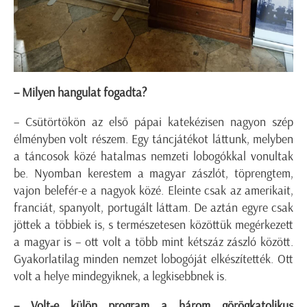
– Milyen hangulat fogadta?
– Csütörtökön az első pápai katekézisen nagyon szép
élményben volt részem. Egy táncjátékot láttunk, melyben
a táncosok közé hatalmas nemzeti lobogókkal vonultak
be. Nyomban kerestem a magyar zászlót, töprengtem,
vajon belefér-e a nagyok közé. Eleinte csak az amerikait,
franciát, spanyolt, portugált láttam. De aztán egyre csak
jöttek a többiek is, s természetesen közöttük megérkezett
a magyar is – ott volt a több mint kétszáz zászló között.
Gyakorlatilag minden nemzet lobogóját elkészítették. Ott
volt a helye mindegyiknek, a legkisebbnek is.
– Volt-e külön program a három görögkatolikus