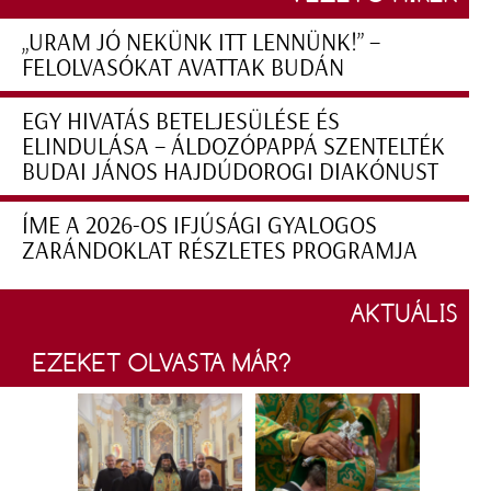
„URAM JÓ NEKÜNK ITT LENNÜNK!” –
FELOLVASÓKAT AVATTAK BUDÁN
EGY HIVATÁS BETELJESÜLÉSE ÉS
ELINDULÁSA – ÁLDOZÓPAPPÁ SZENTELTÉK
BUDAI JÁNOS HAJDÚDOROGI DIAKÓNUST
ÍME A 2026-OS IFJÚSÁGI GYALOGOS
ZARÁNDOKLAT RÉSZLETES PROGRAMJA
AKTUÁLIS
EZEKET OLVASTA MÁR?