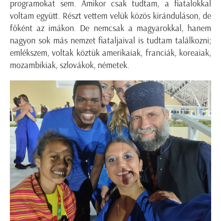
programokat sem. Amikor csak tudtam, a fiatalokkal
voltam együtt. Részt vettem velük közös kiránduláson, de
főként az imákon. De nemcsak a magyarokkal, hanem
nagyon sok más nemzet fiataljaival is tudtam találkozni;
emlékszem, voltak köztük amerikaiak, franciák, koreaiak,
mozambikiak, szlovákok, németek.