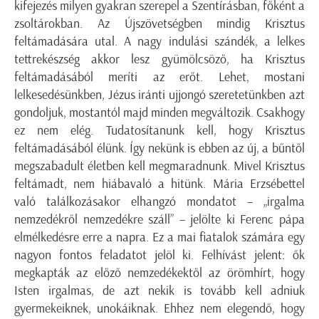
kifejezés milyen gyakran szerepel a Szentírásban, főként a
zsoltárokban. Az Újszövetségben mindig Krisztus
feltámadására utal. A nagy indulási szándék, a lelkes
tettrekészség akkor lesz gyümölcsöző, ha Krisztus
feltámadásából meríti az erőt. Lehet, mostani
lelkesedésünkben, Jézus iránti ujjongó szeretetünkben azt
gondoljuk, mostantól majd minden megváltozik. Csakhogy
ez nem elég. Tudatosítanunk kell, hogy Krisztus
feltámadásából élünk. Így nekünk is ebben az új, a bűntől
megszabadult életben kell megmaradnunk. Mivel Krisztus
feltámadt, nem hiábavaló a hitünk. Mária Erzsébettel
való találkozásakor elhangzó mondatot – „irgalma
nemzedékről nemzedékre száll” – jelölte ki Ferenc pápa
elmélkedésre erre a napra. Ez a mai fiatalok számára egy
nagyon fontos feladatot jelöl ki. Felhívást jelent: ők
megkapták az előző nemzedékektől az örömhírt, hogy
Isten irgalmas, de azt nekik is tovább kell adniuk
gyermekeiknek, unokáiknak. Ehhez nem elegendő, hogy