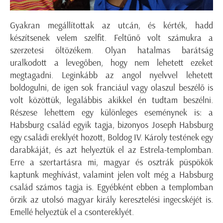
Gyakran megállítottak az utcán, és kérték, hadd
készítsenek velem szelfit. Feltűnő volt számukra a
szerzetesi öltözékem. Olyan hatalmas barátság
uralkodott a levegőben, hogy nem lehetett ezeket
megtagadni. Leginkább az angol nyelvvel lehetett
boldogulni, de igen sok franciául vagy olaszul beszélő is
volt közöttük, legalábbis akikkel én tudtam beszélni.
Részese lehettem egy különleges eseménynek is: a
Habsburg család egyik tagja, bizonyos Joseph Habsburg
egy családi ereklyét hozott, Boldog IV. Károly testének egy
darabkáját, és azt helyeztük el az Estrela-templomban.
Erre a szertartásra mi, magyar és osztrák püspökök
kaptunk meghívást, valamint jelen volt még a Habsburg
család számos tagja is. Egyébként ebben a templomban
őrzik az utolsó magyar király keresztelési ingecskéjét is.
Emellé helyeztük el a csontereklyét.