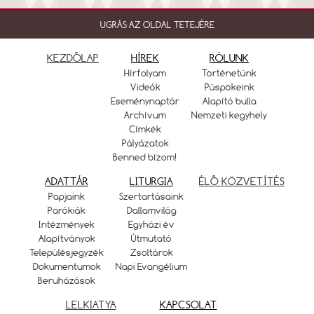
UGRÁS AZ OLDAL TETEJÉRE
KEZDŐLAP
HÍREK
RÓLUNK
Hírfolyam
Történetünk
Videók
Püspökeink
Eseménynaptár
Alapító bulla
Archívum
Nemzeti kegyhely
Címkék
Pályázatok
Benned bízom!
ADATTÁR
LITURGIA
ÉLŐ KÖZVETÍTÉS
Papjaink
Szertartásaink
Parókiák
Dallamvilág
Intézmények
Egyházi év
Alapítványok
Útmutató
Településjegyzék
Zsoltárok
Dokumentumok
Napi Evangélium
Beruházások
LELKIATYA
KAPCSOLAT