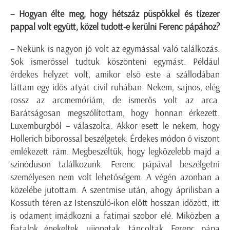
– Hogyan élte meg, hogy hétszáz püspökkel és tízezer
pappal volt együtt, közel tudott-e kerülni Ferenc pápához?
– Nekünk is nagyon jó volt az egymással való találkozás.
Sok ismerőssel tudtuk köszönteni egymást. Például
érdekes helyzet volt, amikor első este a szállodában
láttam egy idős atyát civil ruhában. Nekem, sajnos, elég
rossz az arcmemóriám, de ismerős volt az arca.
Barátságosan megszólítottam, hogy honnan érkezett.
Luxemburgból – válaszolta. Akkor esett le nekem, hogy
Hollerich bíborossal beszélgetek. Érdekes módon ő viszont
emlékezett rám. Megbeszéltük, hogy legközelebb majd a
szinóduson találkozunk. Ferenc pápával beszélgetni
személyesen nem volt lehetőségem. A végén azonban a
közelébe jutottam. A szentmise után, ahogy áprilisban a
Kossuth téren az Istenszülő-ikon előtt hosszan időzött, itt
is odament imádkozni a fatimai szobor elé. Miközben a
fiatalok énekeltek, ujjongtak, táncoltak, Ferenc pápa