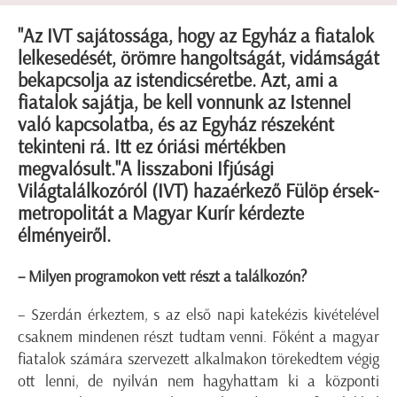
"Az IVT sajátossága, hogy az Egyház a fiatalok
lelkesedését, örömre hangoltságát, vidámságát
bekapcsolja az istendicséretbe. Azt, ami a
fiatalok sajátja, be kell vonnunk az Istennel
való kapcsolatba, és az Egyház részeként
tekinteni rá. Itt ez óriási mértékben
megvalósult."A lisszaboni Ifjúsági
Világtalálkozóról (IVT) hazaérkező Fülöp érsek-
metropolitát a Magyar Kurír kérdezte
élményeiről.
– Milyen programokon vett részt a találkozón?
– Szerdán érkeztem, s az első napi katekézis kivételével
csaknem mindenen részt tudtam venni. Főként a magyar
fiatalok számára szervezett alkalmakon törekedtem végig
ott lenni, de nyilván nem hagyhattam ki a központi