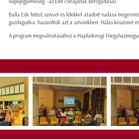
napéjegyenlőség - az Élet csírájának befogadása).
Balla Ede hittel, szívvel és lélekkel átadott tudása megérin
gazdagodva, hazavittük azt a szívünkben. Hálás köszönet é
A program megvalósításához a Hajdúdorogi Főegyházmegye 