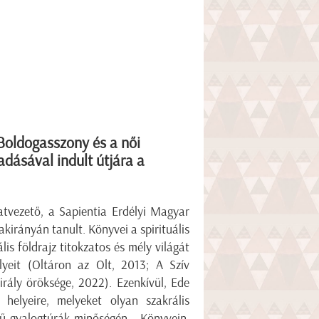
 Boldogasszony és a női
dásával indult útjára a
atvezető, a Sapientia Erdélyi Magyar
kirányán tanult. Könyvei a spirituális
is földrajz titokzatos és mély világát
lyeit (Oltáron az Olt, 2013; A Szív
irály öröksége, 2022). Ezenkívül, Ede
 helyeire, melyeket olyan szakrális
rű gyalogtúrák minőségén. Könyvein,