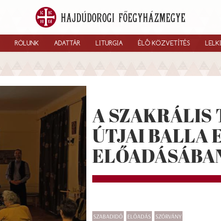
RÓLUNK
ADATTÁR
LITURGIA
ÉLŐ KÖZVETÍTÉS
LELK
A SZAKRÁLIS 
ÚTJAI BALLA 
ELŐADÁSÁBA
SZABADIDŐ
ELŐADÁS
SZÓRVÁNY