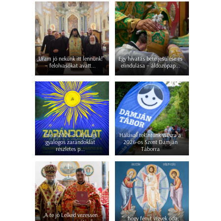
„Uram jó nekünk itt lennünk!”
Egy hivatás beteljesülése és
– felolvasókat avatt...
elindulása – áldozópap...
Íme a 2026-os ifjúsági
Hálával tekintünk vissza a
gyalogos zarándoklat
2026-os Szent Damján
részletes p...
Táborra
„A te jó Lelked vezessen
"...hogy fényt vigyek oda,