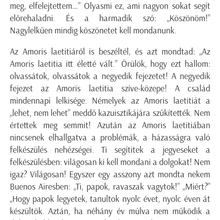
meg, elfelejtettem…” Olyasmi ez, ami nagyon sokat segít
előrehaladni. És a harmadik szó: „Köszönöm!”
Nagylelkűen mindig köszönetet kell mondanunk.
Az Amoris laetitiáról is beszéltél, és azt mondtad: „Az
Amoris laetitia itt életté vált.” Örülök, hogy ezt hallom:
olvassátok, olvassátok a negyedik fejezetet! A negyedik
fejezet az Amoris laetitia szíve-közepe! A család
mindennapi lelkisége. Némelyek az Amoris laetitiát a
„lehet, nem lehet” meddő kazuisztikájára szűkítették. Nem
értettek meg semmit! Azután az Amoris laetitiában
nincsenek elhallgatva a problémák, a házasságra való
felkészülés nehézségei. Ti segítitek a jegyeseket a
felkészülésben: világosan ki kell mondani a dolgokat! Nem
igaz? Világosan! Egyszer egy asszony azt mondta nekem
Buenos Airesben: „Ti, papok, ravaszak vagytok!” „Miért?”
„Hogy papok legyetek, tanultok nyolc évet, nyolc éven át
készültök. Aztán, ha néhány év múlva nem működik a