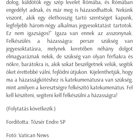
dolog, küldötök egy szép levelet Rómába, és Rómában
engedélyt adnak, és már meg is házasodhattok. Nekünk
viszont, akik egy élethosszig tartó szentséget kapunk,
legfeljebb három-négy alkalmas jegyesoktatást tartotok.
Ez nem igazságos!” Igaza van ennek az asszonynak.
Felkészülés a házasságra: persze szükség van
jegyesoktatásra, melynek keretében néhány dolgot
elmagyaráznak nekik, de szükség van olyan férfiakra és
nőkre, barátokra is, akik sokat beszélgetnek velük, segítik
őket érettebbé válni, fejlődni útjukon. Kijelenthetjük, hogy
ma a házasságkötéshez is katekumenátusra van szükség,
mint amilyen a keresztségre felkészítő katekumenátus. Fel
kell készíteni, segíteni kell felkészülni a házasságra!
(Folytatás következik.)
Fordította: Tőzsér Endre SP
Fotó: Vatican News