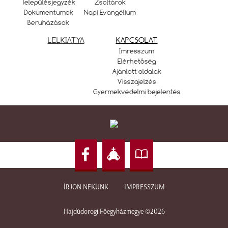
Településjegyzék
Zsoltárok
Dokumentumok
Napi Evangélium
Beruházások
LELKIATYA
KAPCSOLAT
Imresszum
Elérhetőség
Ajánlott oldalak
Visszajelzés
Gyermekvédelmi bejelentés
ÍRJON NEKÜNK
IMPRESSZUM
Hajdúdorogi Főegyházmegye ©2026