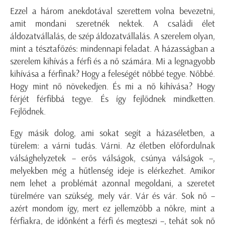
Ezzel a három anekdotával szerettem volna bevezetni,
amit mondani szeretnék nektek. A családi élet
áldozatvállalás, de szép áldozatvállalás. A szerelem olyan,
mint a tésztafőzés: mindennapi feladat. A házasságban a
szerelem kihívás a férfi és a nő számára. Mi a legnagyobb
kihívása a férfinak? Hogy a feleségét nőbbé tegye. Nőbbé.
Hogy mint nő növekedjen. És mi a nő kihívása? Hogy
férjét férfibbá tegye. És így fejlődnek mindketten.
Fejlődnek.
Egy másik dolog, ami sokat segít a házaséletben, a
türelem: a várni tudás. Várni. Az életben előfordulnak
válsághelyzetek – erős válságok, csúnya válságok –,
melyekben még a hűtlenség ideje is elérkezhet. Amikor
nem lehet a problémát azonnal megoldani, a szeretet
türelmére van szükség, mely vár. Vár és vár. Sok nő –
azért mondom így, mert ez jellemzőbb a nőkre, mint a
férfiakra, de időnként a férfi és megteszi –, tehát sok nő