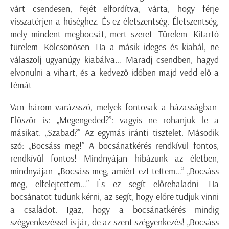
várt csendesen, fejét elfordítva, várta, hogy férje
visszatérjen a hűséghez. És ez életszentség. Életszentség,
mely mindent megbocsát, mert szeret. Türelem. Kitartó
türelem. Kölcsönösen. Ha a másik ideges és kiabál, ne
válaszolj ugyanúgy kiabálva… Maradj csendben, hagyd
elvonulni a vihart, és a kedvező időben majd vedd elő a
témát.
Van három varázsszó, melyek fontosak a házasságban.
Először is: „Megengeded?”: vagyis ne rohanjuk le a
másikat. „Szabad?” Az egymás iránti tisztelet. Második
szó: „Bocsáss meg!” A bocsánatkérés rendkívül fontos,
rendkívül fontos! Mindnyájan hibázunk az életben,
mindnyájan. „Bocsáss meg, amiért ezt tettem…” „Bocsáss
meg, elfelejtettem…” És ez segít előrehaladni. Ha
bocsánatot tudunk kérni, az segít, hogy előre tudjuk vinni
a családot. Igaz, hogy a bocsánatkérés mindig
szégyenkezéssel is jár, de az szent szégyenkezés! „Bocsáss