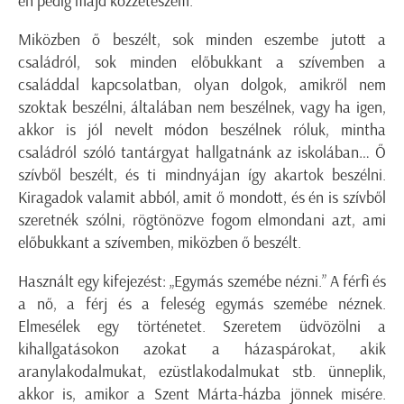
én pedig majd közzéteszem.
Miközben ő beszélt, sok minden eszembe jutott a
családról, sok minden előbukkant a szívemben a
családdal kapcsolatban, olyan dolgok, amikről nem
szoktak beszélni, általában nem beszélnek, vagy ha igen,
akkor is jól nevelt módon beszélnek róluk, mintha
családról szóló tantárgyat hallgatnánk az iskolában… Ő
szívből beszélt, és ti mindnyájan így akartok beszélni.
Kiragadok valamit abból, amit ő mondott, és én is szívből
szeretnék szólni, rögtönözve fogom elmondani azt, ami
előbukkant a szívemben, miközben ő beszélt.
Használt egy kifejezést: „Egymás szemébe nézni.” A férfi és
a nő, a férj és a feleség egymás szemébe néznek.
Elmesélek egy történetet. Szeretem üdvözölni a
kihallgatásokon azokat a házaspárokat, akik
aranylakodalmukat, ezüstlakodalmukat stb. ünneplik,
akkor is, amikor a Szent Márta-házba jönnek misére.