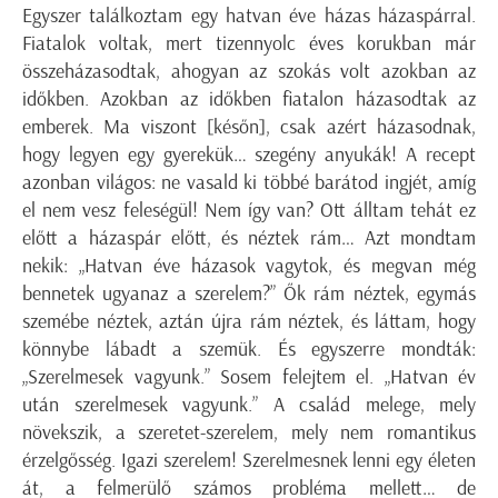
Egyszer találkoztam egy hatvan éve házas házaspárral.
Fiatalok voltak, mert tizennyolc éves korukban már
összeházasodtak, ahogyan az szokás volt azokban az
időkben. Azokban az időkben fiatalon házasodtak az
emberek. Ma viszont [későn], csak azért házasodnak,
hogy legyen egy gyerekük… szegény anyukák! A recept
azonban világos: ne vasald ki többé barátod ingjét, amíg
el nem vesz feleségül! Nem így van? Ott álltam tehát ez
előtt a házaspár előtt, és néztek rám… Azt mondtam
nekik: „Hatvan éve házasok vagytok, és megvan még
bennetek ugyanaz a szerelem?” Ők rám néztek, egymás
szemébe néztek, aztán újra rám néztek, és láttam, hogy
könnybe lábadt a szemük. És egyszerre mondták:
„Szerelmesek vagyunk.” Sosem felejtem el. „Hatvan év
után szerelmesek vagyunk.” A család melege, mely
növekszik, a szeretet-szerelem, mely nem romantikus
érzelgősség. Igazi szerelem! Szerelmesnek lenni egy életen
át, a felmerülő számos probléma mellett… de