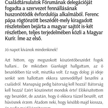
Családtársulatok Fórumának delegációját
fogadta a szervezet fennállásának
huszonötödik évfordulója alkalmából. Ferenc
pápa rögtönzött beszédét-mely kiragadott
részleteiben bejárta a magyar sajtót is-két
részletben, teljes terjedelmében közli a Magyar
Kurír. Íme az első.
Jó napot kívánok mindenkinek!
Azt hittem, egy megszokott köszöntőbeszédet fogok
hallani… De miközben Gianluigit hallgattam, az ő
beszédében tűz volt, misztika volt. Ez nagy dolog: jó ideje
senkit sem hallottam ekkora szenvedéllyel beszélni a
családról. Manapság pedig bátorság kell hozzá! Bátorság
kell hozzá! Ezért köszönetet mondok érte! Előkészítettem
egy beszédet, de azután, hogy ő ekkora tűzzel beszélt, ezt
hűvösnek érzem. Átadom neki, hogy később majd kiossza,