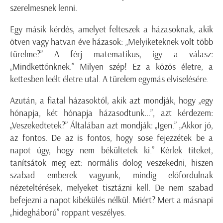
szerelmesnek lenni.
Egy másik kérdés, amelyet felteszek a házasoknak, akik
ötven vagy hatvan éve házasok: „Melyiketeknek volt több
türelme?” A férj matematikus, így a válasz:
„Mindkettőnknek.” Milyen szép! Ez a közös életre, a
kettesben leélt életre utal. A türelem egymás elviselésére.
Azután, a fiatal házasoktól, akik azt mondják, hogy „egy
hónapja, két hónapja házasodtunk…”, azt kérdezem:
„Veszekedtetek?” Általában azt mondják: „Igen.” „Akkor jó,
az fontos. De az is fontos, hogy sose fejezzétek be a
napot úgy, hogy nem békültetek ki.” Kérlek titeket,
tanítsátok meg ezt: normális dolog veszekedni, hiszen
szabad emberek vagyunk, mindig előfordulnak
nézeteltérések, melyeket tisztázni kell. De nem szabad
befejezni a napot kibékülés nélkül. Miért? Mert a másnapi
„hidegháború” roppant veszélyes.