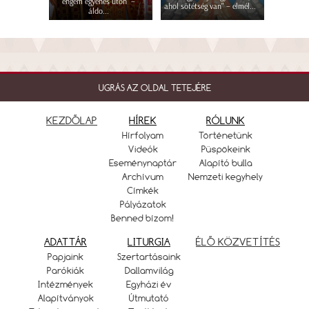
engem egyenes úton” –
ahol sötétség van" – elmél...
áldo...
UGRÁS AZ OLDAL TETEJÉRE
KEZDŐLAP
HÍREK
RÓLUNK
Hírfolyam
Történetünk
Videók
Püspökeink
Eseménynaptár
Alapító bulla
Archívum
Nemzeti kegyhely
Címkék
Pályázatok
Benned bízom!
ADATTÁR
LITURGIA
ÉLŐ KÖZVETÍTÉS
Papjaink
Szertartásaink
Parókiák
Dallamvilág
Intézmények
Egyházi év
Alapítványok
Útmutató