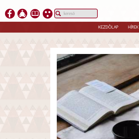
KEZDŐLAP
HÍREK