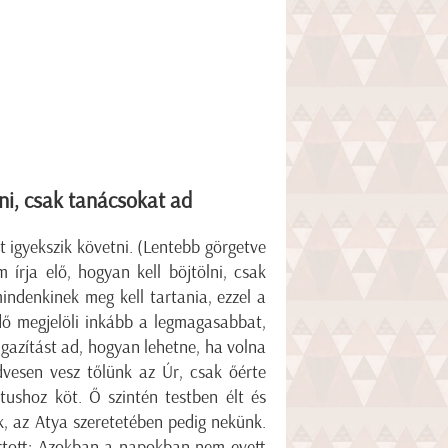
lni, csak tanácsokat ad
t igyekszik követni. (Lentebb görgetve
 írja elő, hogyan kell böjtölni, csak
ndenkinek meg kell tartania, ezzel a
ndő megjelöli inkább a legmagasabbat,
igazítást ad, hogyan lehetne, ha volna
vesen vesz tőlünk az Úr, csak őérte
ztushoz köt. Ő szintén testben élt és
, az Atya szeretetében pedig nekünk.
artott: Azokban a napokban nem evett