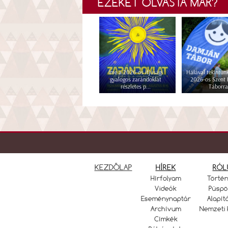
EZEKET OLVASTA MÁR?
Íme a 2026-os ifjúsági
Hálával tekintünk
gyalogos zarándoklat
2026-os Szent
részletes p...
Táborra
KEZDŐLAP
HÍREK
RÓL
Hírfolyam
Törté
Videók
Püspö
Eseménynaptár
Alapít
Archívum
Nemzeti 
Címkék