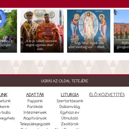
 vissza a
„A te jó Lelked vezessen
"...hogy fényt vigyek oda,
Pótfe
 Damján
engem egyenes úton” –
ahol sötétség van" – elmél...
görögkat
áldo...
UGRÁS AZ OLDAL TETEJÉRE
UNK
ADATTÁR
LITURGIA
ÉLŐ KÖZVETÍTÉS
netünk
Papjaink
Szertartásaink
keink
Parókiák
Dallamvilág
ó bulla
Intézmények
Egyházi év
kegyhely
Alapítványok
Útmutató
Településjegyzék
Zsoltárok