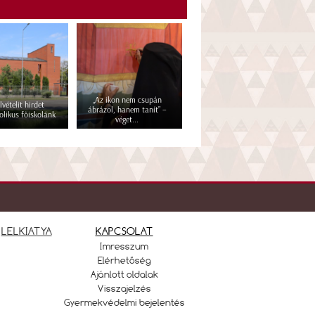
„Az ikon nem csupán
lvételit hirdet
ábrázol, hanem tanít” –
olikus főiskolánk
véget...
LELKIATYA
KAPCSOLAT
Imresszum
Elérhetőség
Ajánlott oldalak
Visszajelzés
Gyermekvédelmi bejelentés