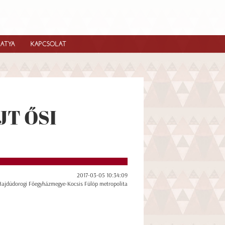
IATYA
KAPCSOLAT
JT ŐSI
2017-03-05 10:34:09
Hajdúdorogi Főegyházmegye-Kocsis Fülöp metropolita