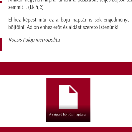
semmit... (Lk 4,2)
Ehhez képest már ez a böjti naptár is sok engedményt 
böjtölni! Adjon ehhez erőt és áldást szerető Istenünk!
Kocsis Fülöp metropolita
A szigorú böjt ősi naptára