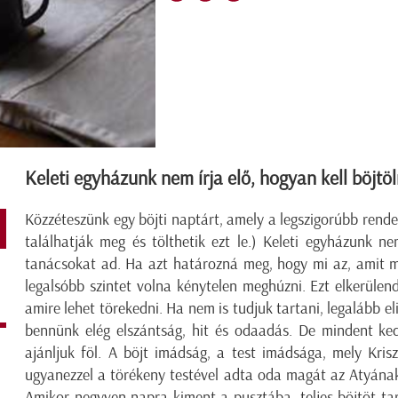
Keleti egyházunk nem írja elő, hogyan kell böjtö
Közzéteszünk egy böjti naptárt, amely a legszigorúbb rende
találhatják meg és tölthetik ezt le.) Keleti egyházunk nem
tanácsokat ad. Ha azt határozná meg, hogy mi az, amit mi
legalsóbb szintet volna kénytelen meghúzni. Ezt elkerüle
amire lehet törekedni. Ha nem is tudjuk tartani, legalább el
bennünk elég elszántság, hit és odaadás. De mindent ked
ajánljuk föl. A böjt imádság, a test imádsága, mely Kris
ugyanezzel a törékeny testével adta oda magát az Atyának
Amikor negyven napra kiment a pusztába, teljes böjtöt t