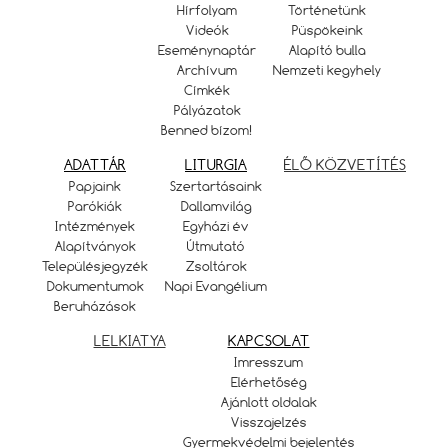
Hírfolyam
Történetünk
Videók
Püspökeink
Eseménynaptár
Alapító bulla
Archívum
Nemzeti kegyhely
Címkék
Pályázatok
Benned bízom!
ADATTÁR
LITURGIA
ÉLŐ KÖZVETÍTÉS
Papjaink
Szertartásaink
Parókiák
Dallamvilág
Intézmények
Egyházi év
Alapítványok
Útmutató
Településjegyzék
Zsoltárok
Dokumentumok
Napi Evangélium
Beruházások
LELKIATYA
KAPCSOLAT
Imresszum
Elérhetőség
Ajánlott oldalak
Visszajelzés
Gyermekvédelmi bejelentés