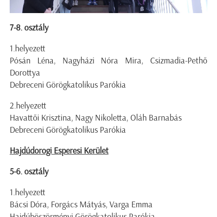
7-8. osztály
1.helyezett
Pósán Léna, Nagyházi Nóra Mira, Csizmadia-Pethő
Dorottya
Debreceni Görögkatolikus Parókia
2.helyezett
Havattői Krisztina, Nagy Nikoletta, Oláh Barnabás
Debreceni Görögkatolikus Parókia
Hajdúdorogi Esperesi Kerület
5-6. osztály
1.helyezett
Bácsi Dóra, Forgács Mátyás, Varga Emma
Hajdúböszörményi Görögkatolikus Parókia