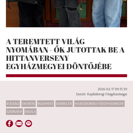
A TEREMTETT VILÁG
NYOMÁBAN - ŐK JUTOTTAK BE A
HITTANVERSENY
EGYHÁZMEGYEI DÖNTŐJÉBE
2026-02-17 09:15:59
Szerző: Hajdúdorogi Főegyházmegye
IFJÚSÁGI
OKTATÁS
BUDAPEST
DEBRECEN
HAJDÚDOROGI FŐEGYHÁZMEGYE
SZÓRVÁNY
ISKOLA