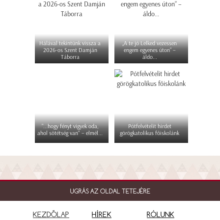
Hálával tekintünk vissza a
„A te jó Lelked vezessen
2026-os Szent Damján
engem egyenes úton” –
Táborra
áldo...
"...hogy fényt vigyek oda,
Pótfelvételit hirdet
ahol sötétség van" – elmél...
görögkatolikus főiskolánk
UGRÁS AZ OLDAL TETEJÉRE
KEZDŐLAP
HÍREK
RÓLUNK