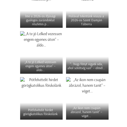
Íme a 2026-os ifjúsági
Hálával tekintünk vissza a
gyalogos zarándoklat
2026-os Szent Damján
részletes p...
Táborra
„A te jó Lelked vezessen
"...hogy fényt vigyek oda,
engem egyenes úton” –
ahol sötétség van" – elmél...
áldo...
„Az ikon nem csupán
Pótfelvételit hirdet
ábrázol, hanem tanít” –
görögkatolikus főiskolánk
véget...