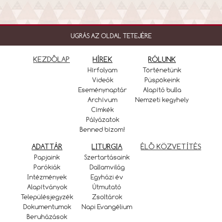
UGRÁS AZ OLDAL TETEJÉRE
KEZDŐLAP
HÍREK
RÓLUNK
Hírfolyam
Történetünk
Videók
Püspökeink
Eseménynaptár
Alapító bulla
Archívum
Nemzeti kegyhely
Címkék
Pályázatok
Benned bízom!
ADATTÁR
LITURGIA
ÉLŐ KÖZVETÍTÉS
Papjaink
Szertartásaink
Parókiák
Dallamvilág
Intézmények
Egyházi év
Alapítványok
Útmutató
Településjegyzék
Zsoltárok
Dokumentumok
Napi Evangélium
Beruházások