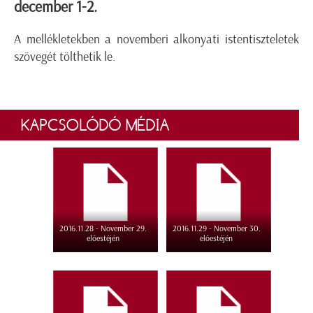
december 1-2.
A mellékletekben a novemberi alkonyati istentiszteletek
szövegét tölthetik le.
KAPCSOLÓDÓ MÉDIA
2016.11.28 - November 29.
2016.11.29 - November 30.
előestéjén
előestéjén