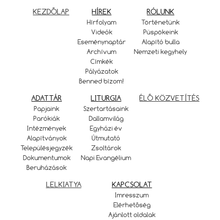
KEZDŐLAP
HÍREK
RÓLUNK
Hírfolyam
Történetünk
Videók
Püspökeink
Eseménynaptár
Alapító bulla
Archívum
Nemzeti kegyhely
Címkék
Pályázatok
Benned bízom!
ADATTÁR
LITURGIA
ÉLŐ KÖZVETÍTÉS
Papjaink
Szertartásaink
Parókiák
Dallamvilág
Intézmények
Egyházi év
Alapítványok
Útmutató
Településjegyzék
Zsoltárok
Dokumentumok
Napi Evangélium
Beruházások
LELKIATYA
KAPCSOLAT
Imresszum
Elérhetőség
Ajánlott oldalak