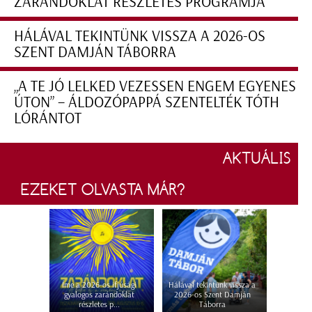
ZARÁNDOKLAT RÉSZLETES PROGRAMJA
HÁLÁVAL TEKINTÜNK VISSZA A 2026-OS
SZENT DAMJÁN TÁBORRA
„A TE JÓ LELKED VEZESSEN ENGEM EGYENES
ÚTON” – ÁLDOZÓPAPPÁ SZENTELTÉK TÓTH
LÓRÁNTOT
AKTUÁLIS
EZEKET OLVASTA MÁR?
Íme a 2026-os ifjúsági
Hálával tekintünk vissza a
gyalogos zarándoklat
2026-os Szent Damján
részletes p...
Táborra