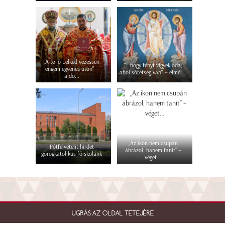
„A te jó Lelked vezessen
"...hogy fényt vigyek oda,
engem egyenes úton” –
ahol sötétség van" – elmél...
áldo...
„Az ikon nem csupán
Pótfelvételit hirdet
ábrázol, hanem tanít” –
görögkatolikus főiskolánk
véget...
UGRÁS AZ OLDAL TETEJÉRE