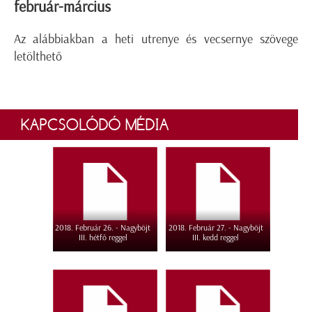
február-március
Az alábbiakban a heti utrenye és vecsernye szövege
letölthető
KAPCSOLÓDÓ MÉDIA
2018. Február 26. - Nagyböjt
2018. Február 27. - Nagyböjt
III. hétfő reggel
III. kedd reggel